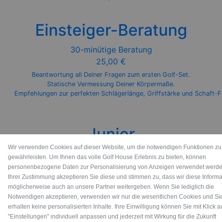
Einsteiger-Beratung
30-minütige Beratung
25,00 €
Beantwortung all Deiner Fragen zum ersten Golf-Set.
Statische Vermessung Deiner Körpermaße.
Empfehlungen zur perfekten Schlägerlänge, Griffstärke und Schaft-Fle
Junior
Wir verwenden Cookies auf dieser Website, um die notwendigen Funktionen zu
30-minütiges Gratis-Fitting
gewährleisten. Um Ihnen das volle Golf House Erlebnis zu bieten, können
0,00 €
personenbezogene Daten zur Personalisierung von Anzeigen verwendet werde
Ihrer Zustimmung akzeptieren Sie diese und stimmen zu, dass wir diese Inform
Bis einschließlich 12 Jahren und maximaler Körpergröße von 155cm.
möglicherweise auch an unsere Partner weitergeben. Wenn Sie lediglich die
Notwendigen akzeptieren, verwenden wir nur die wesentlichen Cookies und Si
erhalten keine personalisierten Inhalte. Ihre Einwilligung können Sie mit Klick a
"Einstellungen" individuell anpassen und jederzeit mit Wirkung für die Zukunft