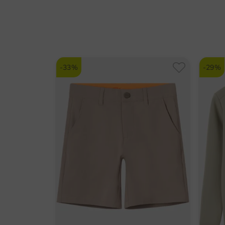
-33%
-29%