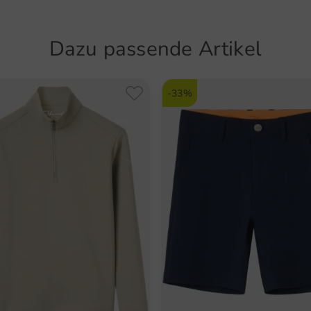
Präzisi
stefan
Golfschl
Bekleidu
Dazu passende Artikel
Artikel
EIN BE
5625
Wir bega
-33%
gut sitz
unsere 
über 150
unsere 
weiter.
WIR SI
GOLF;
Bei Mac
jeden ei
wenn wir
Styles a