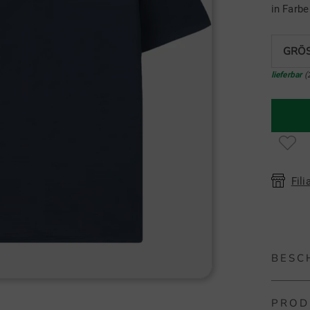
in Farb
GRÖS
lieferbar
(
Fili
BESC
PROD
Macade G