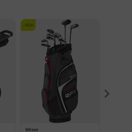
-45%
-40%
Wilson
Kenton