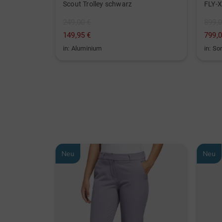
LK835ST 4000 ANSI Lumen 4K Golf Laserprojektor schwarz
Scout Trolley schwarz
FLY-X
249,00 €
899,0
149,95 €
799,0
in: Aluminium
in: So
Neu
Neu