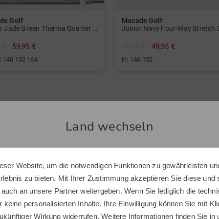
Qualitä
Kunden e
de Golf
Macade Golf
hochwer
Junior Jade Green Therma Quarter Zip Stretch Midlayer
Designs 
 €
59,95 €
74,95 €
49,95 €
moderne
8 140 152 164
in: 140 152
Land wechseln
Ähnliche Artikel
-28%
eser Website, um die notwendigen Funktionen zu gewährleisten und
Sie scheinen sich in einem anderen Land zu befinden.
Erlebnis zu bieten. Mit Ihrer Zustimmung akzeptieren Sie diese und
Möchten Sie den Golf House Shop wechseln?
 auch an unsere Partner weitergeben. Wenn Sie lediglich die tech
r keine personalisierten Inhalte. Ihre Einwilligung können Sie mit Kl
ukünftiger Wirkung widerrufen. Weitere Informationen finden Sie in