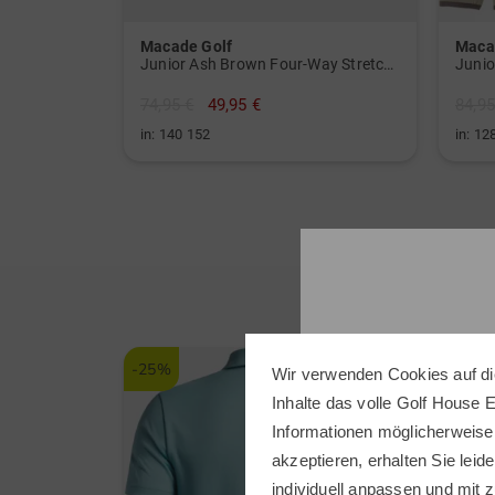
Macade Golf
Maca
Junior Ash Brown Four-Way Stretch Shorts
74,95 €
49,95 €
84,95
in: 140 152
in: 12
-25%
-25%
Wir verwenden Cookies auf di
Inhalte das volle Golf House 
Informationen möglicherweise
akzeptieren, erhalten Sie leide
individuell anpassen und mit z