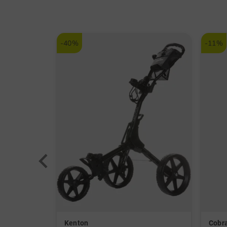
-40%
-11%
Kenton
Cobr