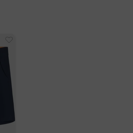
on und das gleiche Design wünschen wie von ihren
@macadegolf.com
ägern und zudem die Möglichkeit zu besitzen, die
ng in ihren Alltag einzubinden.
nummer:
SCHEIDENER ANFANG;
2088
nnen 2019 mit einer kleinen Kollektion eleganter,
ender und gründlich getesteter Ausrüstung für
Freunde und Familien. Nachdem wir mittlerweile
.000 Golfer weltweit eingekleidet haben, ist
Mission gewachsen und entwickelt sich stetig
ND VON QUALITÄT GENAUSO BESESSEN WIE VON
ade gehen wir äußerst gewissenhaft vor. Indem wir
nzelnen Style denn wir entwickeln, testen und
 von dem Ergebnis überzeugt sind bringen wir die
uf den Markt. So stellen wir sicher, dass die