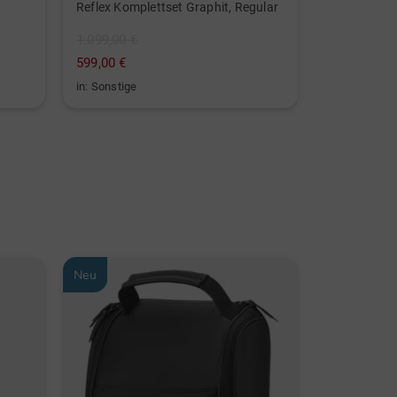
Reflex Komplettset Graphit, Regular
Scout Trolle
1.099,00 €
249,00 €
599,00 €
149,95 €
in: Sonstige
in: Aluminiu
Neu
Neu