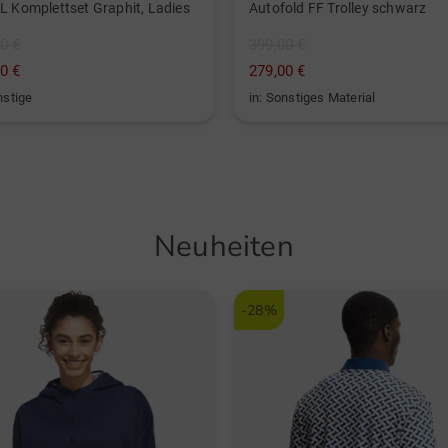
L Komplettset Graphit, Ladies
Autofold FF Trolley schwarz
0 €
399,00 €
0 €
279,00 €
nstige
in: Sonstiges Material
Neuheiten
-28%