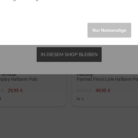
INTERNATIONAL
Nur Notwendige
IN DIESEM SHOP BLEIBEN
r Armour
FootJoy
hplay Halbarm Polo
Painted Floral Lisle Halbarm Po
 €
29,95 €
69,95 €
49,95 €
M
in: L