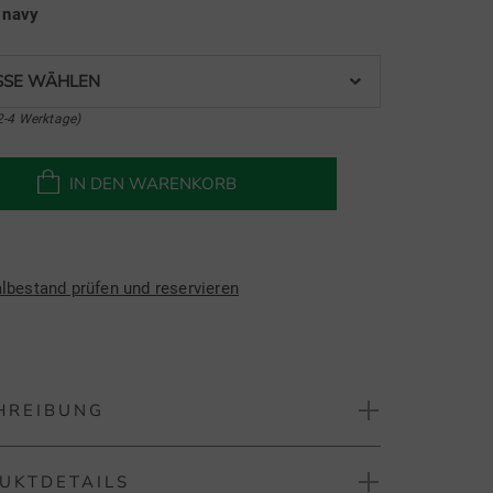
e
navy
SE WÄHLEN
2-4 Werktage)
IN DEN WARENKORB
albestand prüfen und reservieren
HREIBUNG
UKTDETAILS
olf Junior Flight Steel Blue Shirt Halbarm Polo