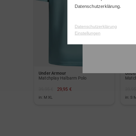
Datenschutzerklärung
.
Datenschutzerklärung
Einstellungen
Under Armour
Unde
Matchplay Halbarm Polo
Matc
39,95 €
29,95 €
39,95
in: M XL
in: S 