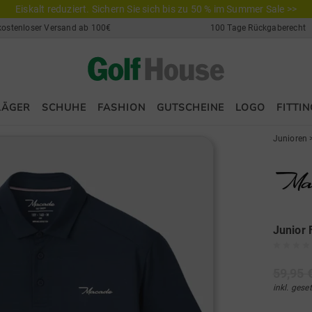
Eiskalt reduziert. Sichern Sie sich bis zu 50 % im Summer Sale >>
kostenloser Versand ab 100€
100 Tage Rückgaberecht
LÄGER
SCHUHE
FASHION
GUTSCHEINE
LOGO
FITTIN
Junioren
Junior 
59,95 
inkl. gese