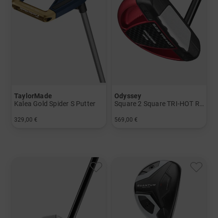
TaylorMade
Odyssey
Kalea Gold Spider S Putter
Square 2 Square TRI-HOT Rossie Putter
329,00 €
569,00 €
in: 33 Inch
in: 34 Inch