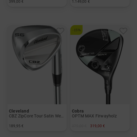
399,00 €
1.149,00 €
in: 33 Inch
in: 6-SW+GW
-15%
Cleveland
Cobra
CBZ ZipCore Tour Satin Wedge mit Stahlschaft
OPTM MAX Firwayholz
189,95 €
379,00 €
319,00 €
in: 46 Grad 50 Grad 52 Grad 60 Grad
in: 5