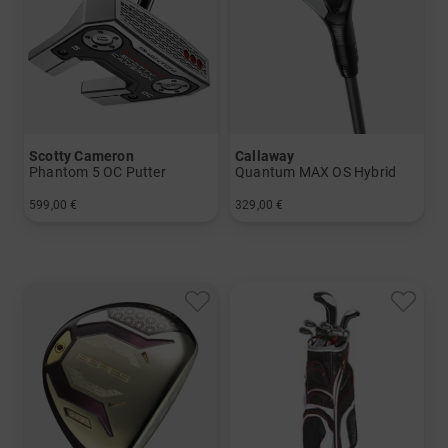
Scotty Cameron
Callaway
Phantom 5 OC Putter
Quantum MAX OS Hybrid
599,00 €
329,00 €
in: 34 Inch
in: 5