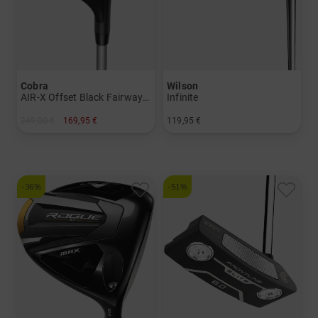
Cobra
Wilson
AIR-X Offset Black Fairwayholz
Infinite
249,00 €
169,95 €
119,95 €
in: 3 5
in: 52 Grad 60 Grad
-36%
-51%