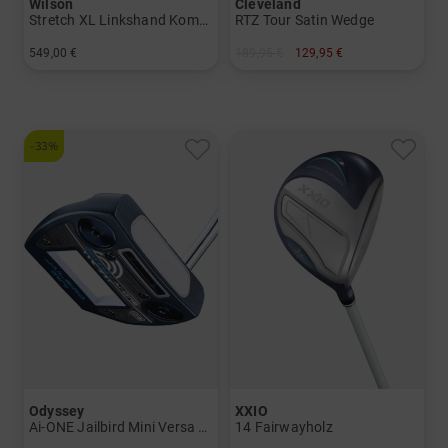
Wilson
Cleveland
Stretch XL Linkshand Komplettset mit Graphitschäften
RTZ Tour Satin Wedge
549,00 €
189,95 €
129,95 €
in: Sonstige
in: 54 Grad 60 Grad
-33%
Odyssey
XXIO
Ai-ONE Jailbird Mini Versa 90 DB Putter
14 Fairwayholz