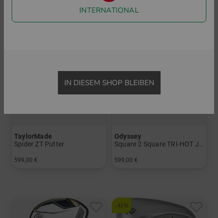
INTERNATIONAL
IN DIESEM SHOP BLEIBEN
TaylorMade
Odyssey
Spider ZT Putter
Square 2 Square TRI-HOT Jailbird Cruiser Putter
599,00 €
599,00 €
in: 33 Inch 34 Inch 35 Inch
in: 38 Inch
-41%