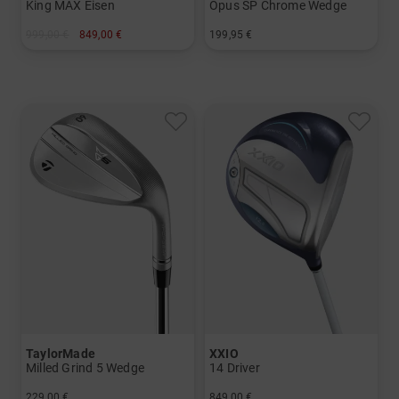
King MAX Eisen
Opus SP Chrome Wedge
999,00 €
849,00 €
199,95 €
in: 6-SW
in: 52° 10° 56° 10° 60° 10°
TaylorMade
XXIO
Milled Grind 5 Wedge
14 Driver
229,00 €
849,00 €