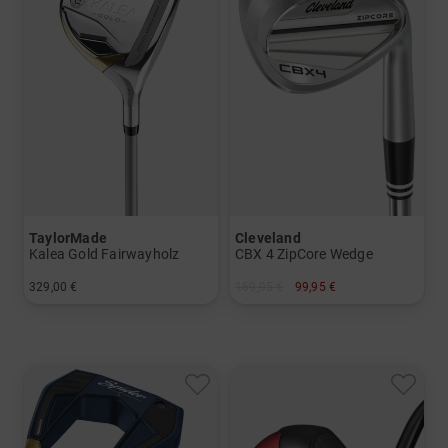
TaylorMade
Cleveland
Kalea Gold Fairwayholz
CBX 4 ZipCore Wedge
329,00 €
169,95 €
99,95 €
in: 5
in: 50 Grad 52 Grad