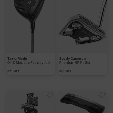
TaylorMade
Scotty Cameron
Qi4D Max Lite Fairwayholz
Phantom 9R Putter
399,00 €
529,00 €
in: 3
in: 35 Inch