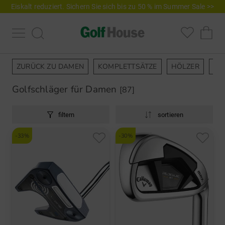
Eiskalt reduziert. Sichern Sie sich bis zu 50 % im Summer Sale >>
ZURÜCK ZU DAMEN
KOMPLETTSÄTZE
HÖLZER
EI
Golfschläger für Damen
[87]
filtern
sortieren
-33%
-30%