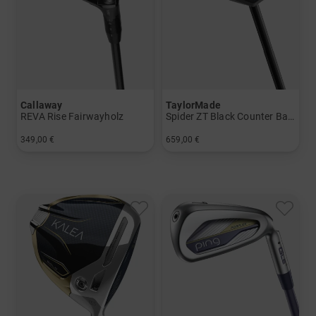
Callaway
TaylorMade
REVA Rise Fairwayholz
Spider ZT Black Counter Balance Putter
349,00 €
659,00 €
in: 5 9
in: 36 Inch 38 Inch