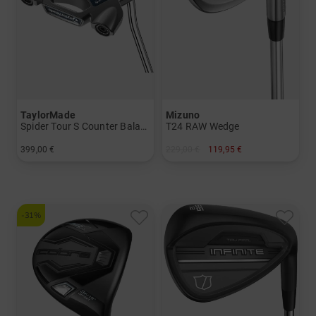
TaylorMade
Mizuno
Spider Tour S Counter Balance Putter
T24 RAW Wedge
399,00 €
229,00 €
119,95 €
in: 38 Inch
in: 56° 06° 58° 04° 58° 08°
-31%