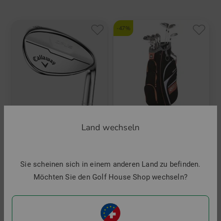
-47%
Land wechseln
Wilson
Reflex Komplettset
1.049,00 €
549,00 €
Callaway
in: Sonstige
Sie scheinen sich in einem anderen Land zu befinden.
Opus Brushed Chrome Wedge
Möchten Sie den Golf House Shop wechseln?
149,95 €
in: 52° 10° 56° 12° 60° 10°