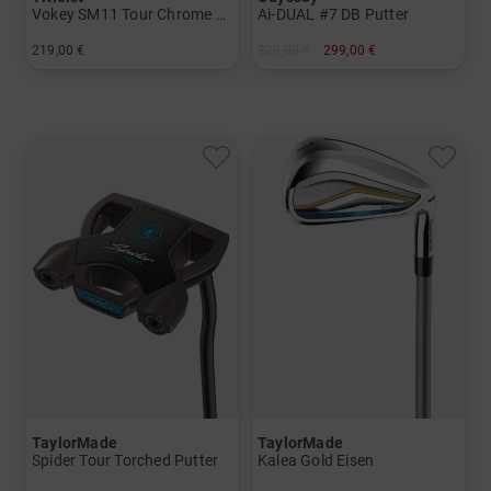
Vokey SM11 Tour Chrome Wedge
Ai-DUAL #7 DB Putter
219,00 €
329,00 €
299,00 €
in: 50° 08° 52° 08° 54° 10° 56° 12° 60° 08°
in: 34 Inch
TaylorMade
TaylorMade
Spider Tour Torched Putter
Kalea Gold Eisen