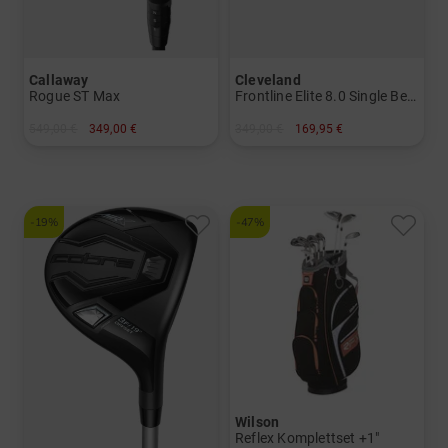
Callaway
Cleveland
Rogue ST Max
Frontline Elite 8.0 Single Bend Putter mit UST Premiumschaft
549,00 €
349,00 €
349,00 €
169,95 €
in: 12.0 Grad
in: 34 Inch 35 Inch
-19%
-47%
Wilson
Reflex Komplettset +1"