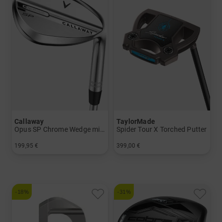
Callaway
TaylorMade
Opus SP Chrome Wedge mit Stahlschaft
Spider Tour X Torched Putter
199,95 €
399,00 €
in: 48° 10° 52° 10° 54° 10° 56° 14° 58° 10° 60° 10° 60° 12°
in: 34 Inch
-18%
-31%