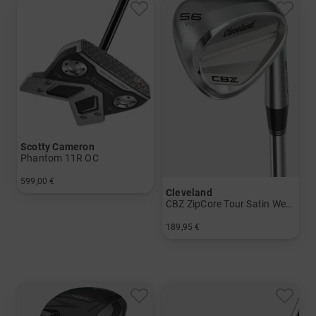
Scotty Cameron
Phantom 11R OC
599,00 €
Cleveland
in: 35 Inch
CBZ ZipCore Tour Satin Wedge mit Graphitschaft
189,95 €
in: 44 Grad 52 Grad