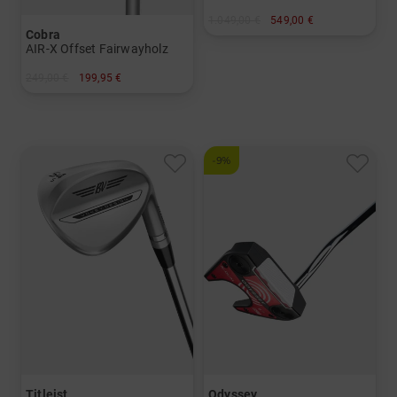
1.049,00 €
549,00 €
Cobra
in: Sonstige
AIR-X Offset Fairwayholz
249,00 €
199,95 €
in: 5
-9%
Titleist
Odyssey