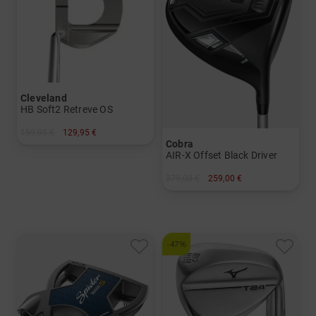
Cleveland
HB Soft2 Retreve OS
159,95 €
129,95 €
Cobra
in: 35 Inch
AIR-X Offset Black Driver
379,00 €
259,00 €
in: 15 Grad
-47%