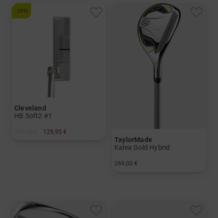
-18%
Cleveland
HB Soft2 #1
159,95 €
129,95 €
TaylorMade
in: 34 Inch 35 Inch
Kalea Gold Hybrid
269,00 €
in: 4 5 6