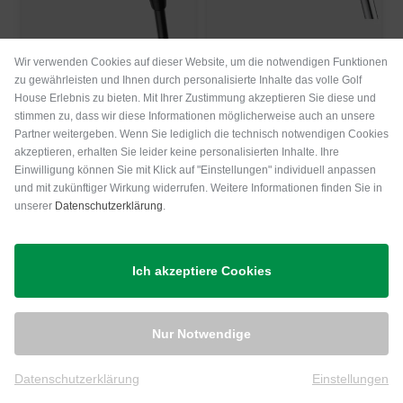
Callaway
Ping
Wir verwenden Cookies auf dieser Website, um die notwendigen Funktionen
REVA Rise Driver
ChipR Le Chipper
zu gewährleisten und Ihnen durch personalisierte Inhalte das volle Golf
House Erlebnis zu bieten. Mit Ihrer Zustimmung akzeptieren Sie diese und
549,00 €
209,00 €
stimmen zu, dass wir diese Informationen möglicherweise auch an unsere
in: 12.5 Grad
in: Sonstige
Partner weitergeben. Wenn Sie lediglich die technisch notwendigen Cookies
akzeptieren, erhalten Sie leider keine personalisierten Inhalte. Ihre
Einwilligung können Sie mit Klick auf "Einstellungen" individuell anpassen
-11%
-11%
und mit zukünftiger Wirkung widerrufen. Weitere Informationen finden Sie in
unserer
Datenschutzerklärung
.
Ich akzeptiere Cookies
Nur Notwendige
Datenschutzerklärung
Einstellungen