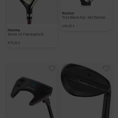
Kenton
True Black Kpl. Set Damen Standard
349,00 €
Honma
in: Sonstige
Beres 10 Fairwayholz
879,00 €
in: 3