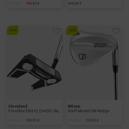
299,00 €
199,95 €
549,00 €
in: 34 Inch 35 Inch
in: 3 5 7
-51%
-20%
Cleveland
Wilson
Frontline Elite ELEVADO Slant Putter mit UST Premiumschaft
Staff Model ZM Wedge
349,00 €
169,95 €
149,95 €
119,95 €
in: 34 Inch 35 Inch
in: 50 Grad 52 Grad 56 Grad 60 Grad