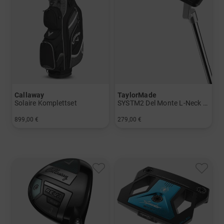
Callaway
TaylorMade
Solaire Komplettset
SYSTM2 Del Monte L-Neck Putter
899,00 €
279,00 €
in: Sonstige
in: 34 Inch