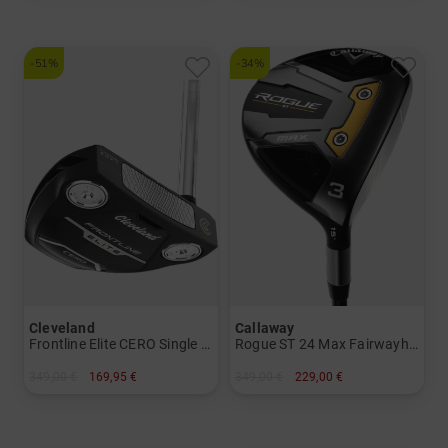
-51%
-34%
Cleveland
Callaway
Frontline Elite CERO Single Bend Putter mit UST Premiumschaft
Rogue ST 24 Max Fairwayholz
349,00 €
169,95 €
349,00 €
229,00 €
in: 34 Inch
in: 3 5 7