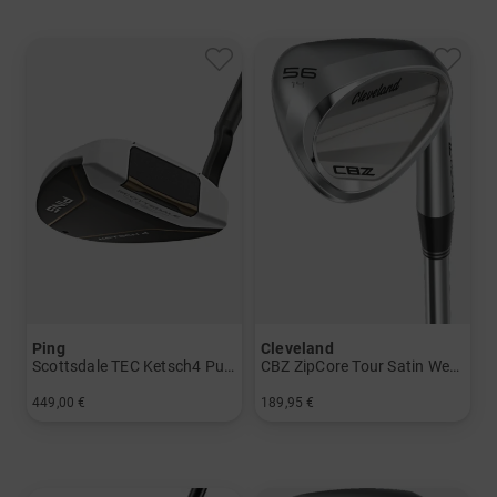
Ping
Cleveland
Scottsdale TEC Ketsch4 Putter
CBZ ZipCore Tour Satin Wedge
449,00 €
189,95 €
in: 34 Inch 35 Inch
in: 56 Grad