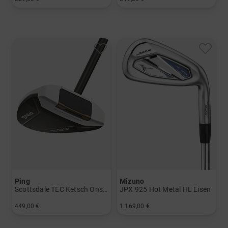
in: 46° 09° 52° 09° 56° 14° 60° 10° 60° 11°
in: 12.5 Grad
Ping
Mizuno
Scottsdale TEC Ketsch Onset Putter
JPX 925 Hot Metal HL Eisen
449,00 €
1.169,00 €
in: 35 Inch
in: 6-SW