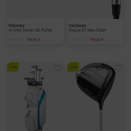
Odyssey
Callaway
Ai-ONE Seven DB Putter
Rogue ST Max Eisen
299,00 €
199,95 €
1.149,00 €
799,00 €
in: 34 Inch 35 Inch
in: 6-SW+GW
-11%
-30%