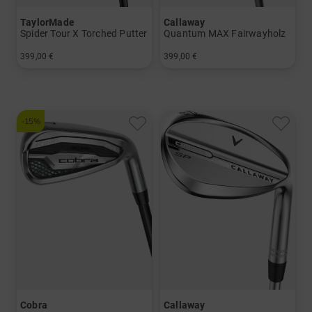
TaylorMade
Callaway
Spider Tour X Torched Putter
Quantum MAX Fairwayholz
399,00 €
399,00 €
in: 35 Inch
in: 5
-15%
Cobra
Callaway