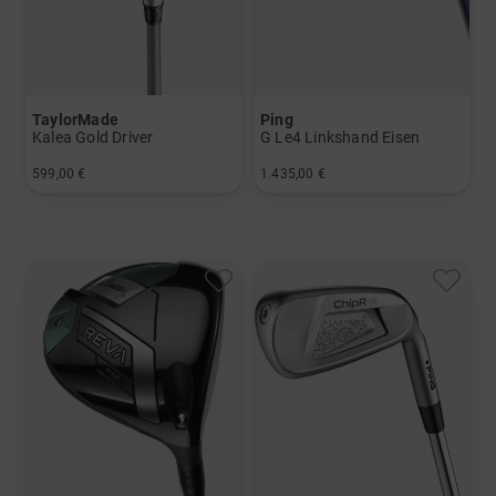
TaylorMade
Ping
Kalea Gold Driver
G Le4 Linkshand Eisen
599,00 €
1.435,00 €
in: 11.5 Grad
in: 5-SW