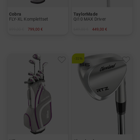
Cobra
TaylorMade
FLY-XL Komplettset
Qi10 MAX Driver
899,00 €
799,00 €
649,00 €
449,00 €
in: Sonstige
in: 12.0 Grad
-31%