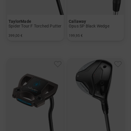
TaylorMade
Callaway
Spider Tour F Torched Putter
Opus SP Black Wedge
399,00 €
199,95 €
in: 34 Inch
in: 52° 10°