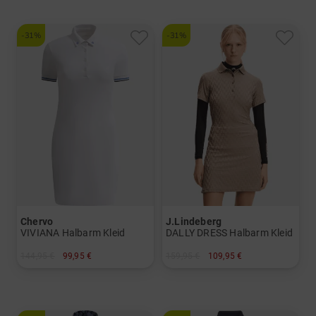
-31%
-31%
Chervo
J.Lindeberg
VIVIANA Halbarm Kleid
DALLY DRESS Halbarm Kleid
144,95 €
99,95 €
159,95 €
109,95 €
in: 34 36 38 40
in: S L XL