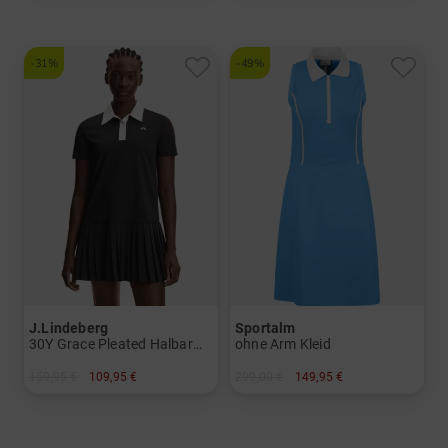
-31%
-49%
J.Lindeberg
Sportalm
30Y Grace Pleated Halbarm Kleid
ohne Arm Kleid
159,95 €
109,95 €
299,00 €
149,95 €
in: S M L XL
in: 40