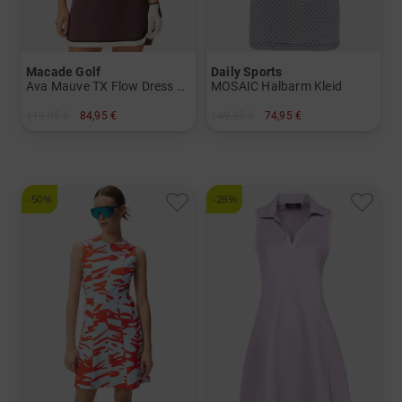
Macade Golf
Daily Sports
Ava Mauve TX Flow Dress Ohne Arm Kleid
MOSAIC Halbarm Kleid
119,95 €
84,95 €
149,95 €
74,95 €
in: XS M
in: S M
-50%
-28%