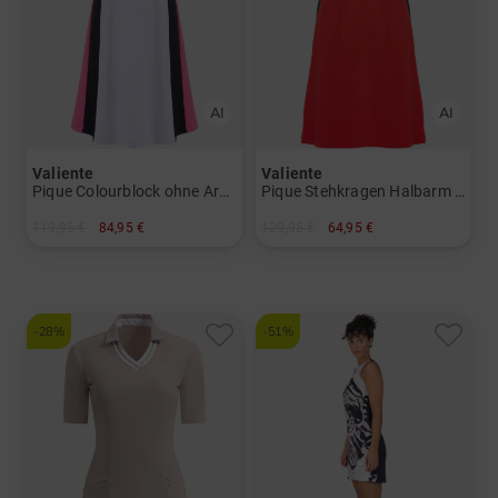
Valiente
Valiente
Pique Colourblock ohne Arm Kleid
Pique Stehkragen Halbarm Kleid
119,95 €
84,95 €
129,95 €
64,95 €
in: 34
in: 34
-28%
-51%