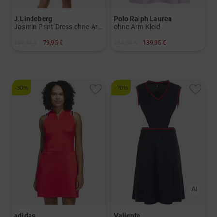
J.Lindeberg
Polo Ralph Lauren
Jasmin Print Dress ohne Arm Kleid
ohne Arm Kleid
159,95 €
79,95 €
194,95 €
139,95 €
in: XS
in: S L
-30%
-70%
adidas
Valiente