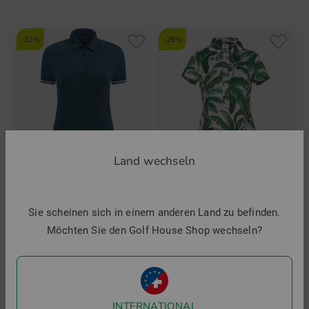
-31%
-29%
Land wechseln
Sie scheinen sich in einem anderen Land zu befinden.
Chervo
Puma
Möchten Sie den Golf House Shop wechseln?
VIVIANA Halbarm Kleid
Puma W PUMA X MUMU Palm Dress Halbarm Kleid
144,95 €
99,95 €
119,95 €
84,95 €
in: 34 36 38 40 42 44
in: S XL
INTERNATIONAL