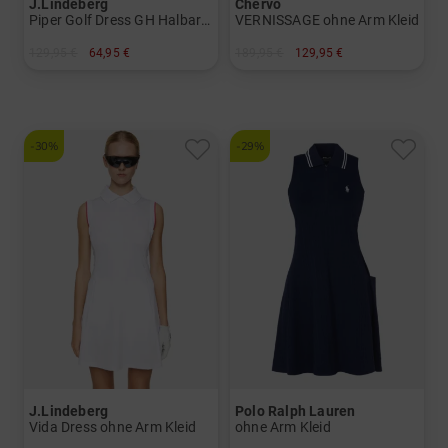
J.Lindeberg
Chervo
Piper Golf Dress GH Halbarm Kleid
VERNISSAGE ohne Arm Kleid
129,95 €
64,95 €
189,95 €
129,95 €
in: S L XL
in: 34 36 38 40 42 44
-30%
-29%
J.Lindeberg
Polo Ralph Lauren
Vida Dress ohne Arm Kleid
ohne Arm Kleid