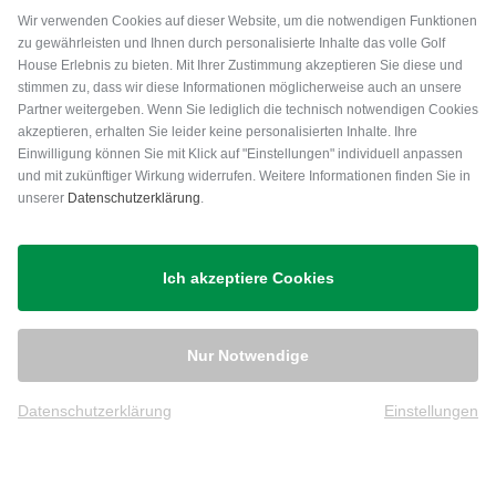
Wir verwenden Cookies auf dieser Website, um die notwendigen Funktionen
ZURÜCK ZU GOLFBEKLEIDUNG
GOLFHOSEN
POLOSH
zu gewährleisten und Ihnen durch personalisierte Inhalte das volle Golf
House Erlebnis zu bieten. Mit Ihrer Zustimmung akzeptieren Sie diese und
stimmen zu, dass wir diese Informationen möglicherweise auch an unsere
Golfkleider für Damen mit sportlicher
Partner weitergeben. Wenn Sie lediglich die technisch notwendigen Cookies
Lässigkeit
akzeptieren, erhalten Sie leider keine personalisierten Inhalte. Ihre
Einwilligung können Sie mit Klick auf "Einstellungen" individuell anpassen
Golf erinnert mit jedem Schlag an Sport, in jeglicher
und mit zukünftiger Wirkung widerrufen. Weitere Informationen finden Sie in
unserer
Datenschutzerklärung
.
Hinsicht. Die Golferinnen trainieren wie Sportler und
kleiden sich auch wie solche. Hochwertige Kleiderstoffe
sorgen dafür, dass man sich ganz auf das Spiel
Ich akzeptiere Cookies
konzentrieren kann. Unsere Damen Golfkleider bilden da
keine Ausnahme - sie erweisen sich modisch und
funktional. Die Markenhersteller haben von der Sportwelt
Nur Notwendige
inspirieren lassen, um den Tragekomfort zu bieten, den
Damen sich im Golf wünschen. Ein Golfkleid für Damen
Datenschutzerklärung
Einstellungen
muss so schön und komfortabel sein, dass man selbst
über mehrere Runden stets eine vortreffliche Figur macht.