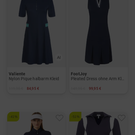
Valiente
FootJoy
Nylon Pique halbarm Kleid
Pleated Dress ohne Arm Kleid
119,95 €
84,95 €
149,95 €
99,95 €
in: 38 40 42
in: L
-41%
-51%