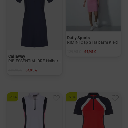
Daily Sports
RIMINI Cap S Halbarm Kleid
129,95 €
64,95 €
Callaway
in: L XL
RIB ESSENTIAL DRE Halbarm Kleid
119,95 €
84,95 €
in: M L XXL
-29%
-50%