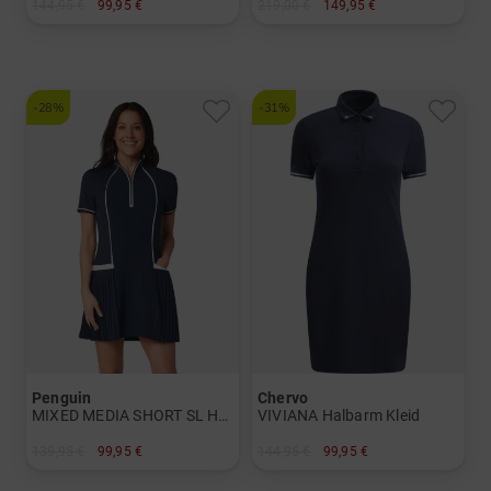
144,95 €
99,95 €
219,00 €
149,95 €
in: 34 36 38 40
in: 34
-28%
-31%
Penguin
Chervo
MIXED MEDIA SHORT SL Halbarm
VIVIANA Halbarm Kleid
139,95 €
99,95 €
144,95 €
99,95 €
in: M L XL
in: 34 36 38 40