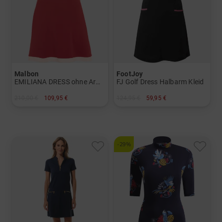
Malbon
FootJoy
EMILIANA DRESS ohne Arm Kleid
FJ Golf Dress Halbarm Kleid
210,00 €
109,95 €
124,95 €
59,95 €
in: 38 40 42
in: S
-29%