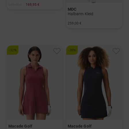
349,00 €
169,95 €
MDC
in: 36 38 40 42 44
Halbarm Kleid
259,00 €
in: 34
-32%
-28%
Macade Golf
Macade Golf