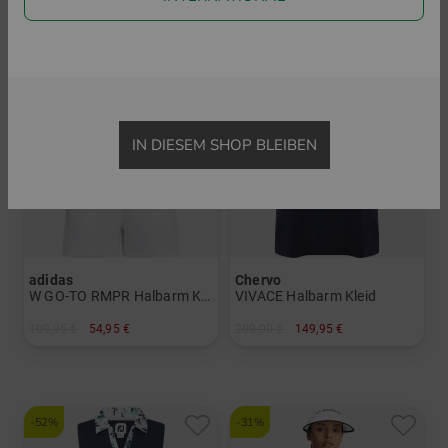
-50%
-28%
IN DIESEM SHOP BLEIBEN
adidas
Chervo
W GO-TO RMPR Halbarm Kleid
VIVACE Halbarm Kleid
109,95 €
54,95 €
209,00 €
149,95 €
in: M L
in: 34 36 38 40 42 44
-52%
-31%