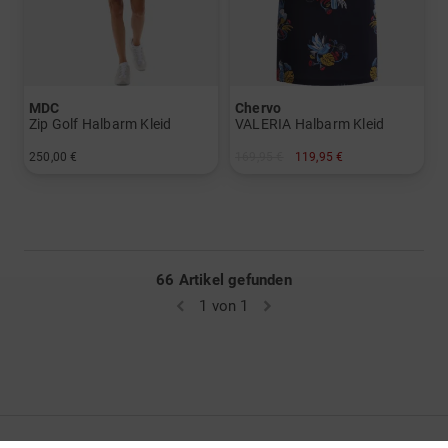
MDC
Chervo
Zip Golf Halbarm Kleid
VALERIA Halbarm Kleid
250,00 €
169,95 €
119,95 €
in: 34
in: 34 38 42
66 Artikel gefunden
1 von 1