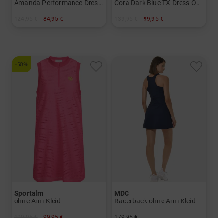
Amanda Performance Dress ohne Arm Kleid
Cora Dark Blue TX Dress Ohne Arm Kleid
124,95 €
84,95 €
139,95 €
99,95 €
in: M L XL
in: XS
-50%
Sportalm
MDC
ohne Arm Kleid
Racerback ohne Arm Kleid
199,95 €
99,95 €
179,95 €