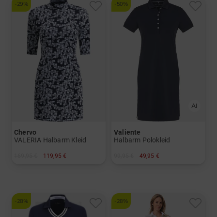
-29%
-50%
Chervo
Valiente
VALERIA Halbarm Kleid
Halbarm Polokleid
169,95 €
119,95 €
99,95 €
49,95 €
in: 34 38 40
in: 34
-28%
-28%