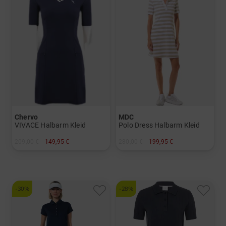
Chervo
MDC
VIVACE Halbarm Kleid
Polo Dress Halbarm Kleid
209,00 €
149,95 €
280,00 €
199,95 €
in: 34
in: 40 42 44
-30%
-28%