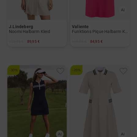
J.Lindeberg
Valiente
Noomi Halbarm Kleid
Funktions Pique Halbarm Kleid
129,95 €
89,95 €
119,95 €
84,95 €
in: S M L XL
in: 40 42 44
-30%
-29%