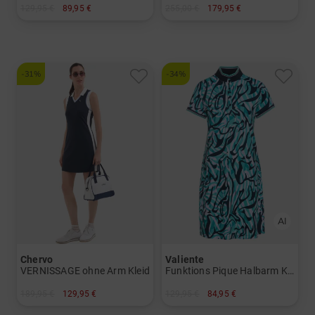
129,95 €
89,95 €
255,00 €
179,95 €
in: XS M L XL
in: S M XL
-31%
-34%
Chervo
Valiente
VERNISSAGE ohne Arm Kleid
Funktions Pique Halbarm Kleid
189,95 €
129,95 €
129,95 €
84,95 €
in: 34 40 44
in: 36 38 40 42 44 46