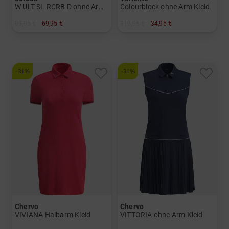
W ULT SL RCRB D ohne Arm Kleid
Colourblock ohne Arm Kleid
99,95 €
69,95 €
119,95 €
34,95 €
in: L
in: 34
-31%
-31%
Chervo
Chervo
VIVIANA Halbarm Kleid
VITTORIA ohne Arm Kleid