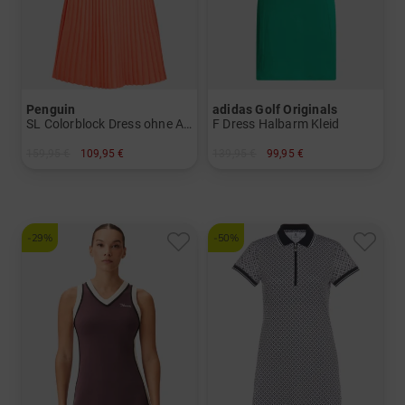
Penguin
adidas Golf Originals
SL Colorblock Dress ohne Arm Kleid
F Dress Halbarm Kleid
159,95 €
109,95 €
139,95 €
99,95 €
in: S M L XL
in: 36 38 40 42
-29%
-50%