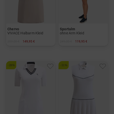
Chervo
Sportalm
VIVACE Halbarm Kleid
ohne Arm Kleid
209,00 €
149,95 €
249,00 €
119,95 €
in: 34 38 40
in: 34 36 40
-28%
-31%