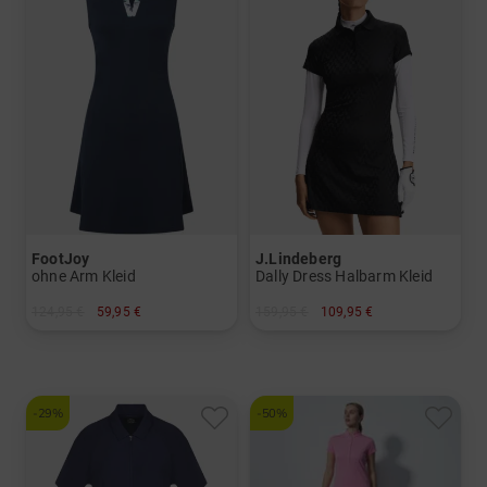
FootJoy
J.Lindeberg
ohne Arm Kleid
Dally Dress Halbarm Kleid
124,95 €
59,95 €
159,95 €
109,95 €
in: S
in: XS S M L XL
-29%
-50%