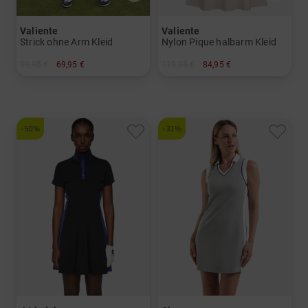
Valiente
Valiente
Strick ohne Arm Kleid
Nylon Pique halbarm Kleid
99,95 €
69,95 €
119,95 €
84,95 €
in: 42
in: 40 42 44
-50%
-31%