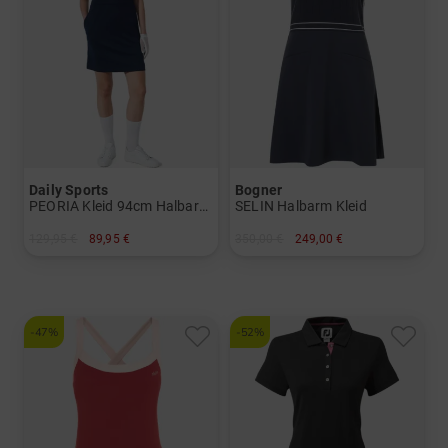
Daily Sports
Bogner
PEORIA Kleid 94cm Halbarm Kleid
SELIN Halbarm Kleid
129,95 €
89,95 €
350,00 €
249,00 €
in: M XL
in: 38 42 44
-47%
-52%