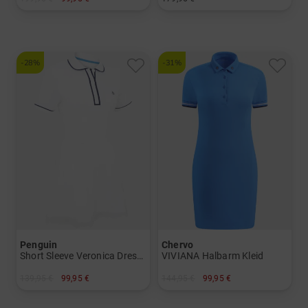
in: 34
in: 34 36 38 40
-28%
-31%
Penguin
Chervo
Short Sleeve Veronica Dress Halbarm Kleid
VIVIANA Halbarm Kleid
139,95 €
99,95 €
144,95 €
99,95 €
in: L XL
in: 34 36 38 40