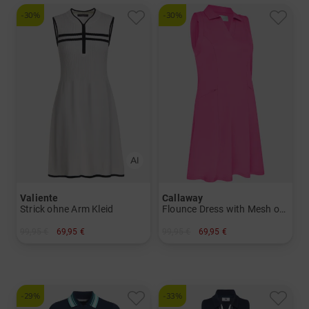
-30%
-30%
Valiente
Callaway
Strick ohne Arm Kleid
Flounce Dress with Mesh ohne Arm Kleid
99,95 €
69,95 €
99,95 €
69,95 €
in: 42
in: M L XL XXL
-29%
-33%