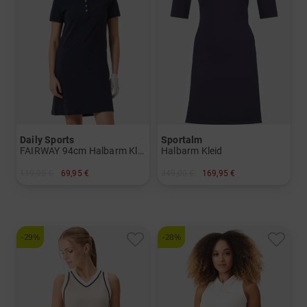
Daily Sports
Sportalm
FAIRWAY 94cm Halbarm Kleid
Halbarm Kleid
119,95 €
69,95 €
349,00 €
169,95 €
in: S M L XL XXL
in: 38 40 42
-29%
-28%