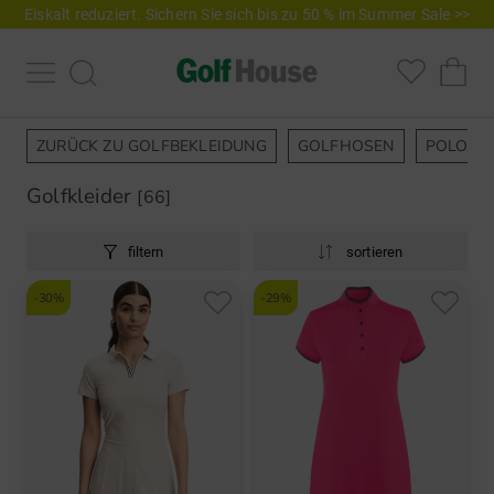
Eiskalt reduziert. Sichern Sie sich bis zu 50 % im Summer Sale >>
ZURÜCK ZU GOLFBEKLEIDUNG
GOLFHOSEN
POLOSH
Golfkleider
[66]
filtern
sortieren
-30%
-29%