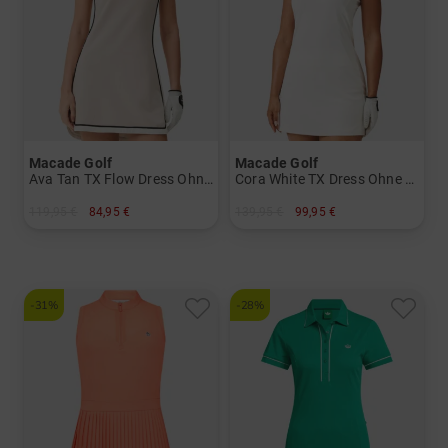
Macade Golf
Macade Golf
Ava Tan TX Flow Dress Ohne Arm Kleid
Cora White TX Dress Ohne Arm Kleid
119,95 €
84,95 €
139,95 €
99,95 €
in: XS S M L
in: S M
-31%
-28%