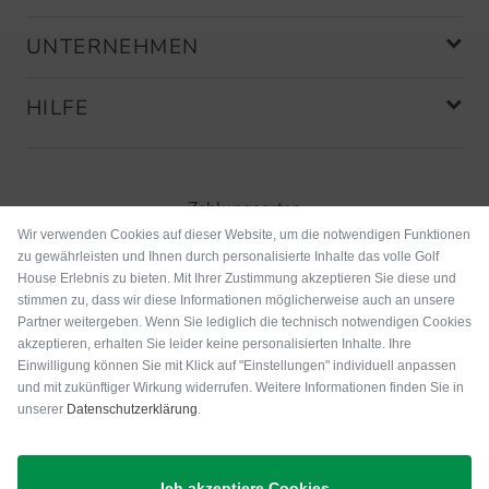
UNTERNEHMEN
HILFE
Zahlungsarten
Wir verwenden Cookies auf dieser Website, um die notwendigen Funktionen
zu gewährleisten und Ihnen durch personalisierte Inhalte das volle Golf
House Erlebnis zu bieten. Mit Ihrer Zustimmung akzeptieren Sie diese und
stimmen zu, dass wir diese Informationen möglicherweise auch an unsere
Partner weitergeben. Wenn Sie lediglich die technisch notwendigen Cookies
akzeptieren, erhalten Sie leider keine personalisierten Inhalte. Ihre
Einwilligung können Sie mit Klick auf "Einstellungen" individuell anpassen
und mit zukünftiger Wirkung widerrufen. Weitere Informationen finden Sie in
unserer
Datenschutzerklärung
.
Versand
Ich akzeptiere Cookies