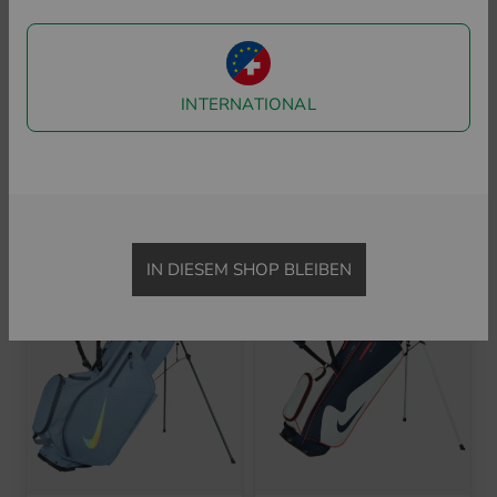
Nike
Nike
Free Golfschuhe Herren
Free Golf Golfschuhe Herren
INTERNATIONAL
139,95 €
99,95 €
139,95 €
99,95 €
in: US 9.5 US 11.0
in: US 11.0
Neu
Neu
IN DIESEM SHOP BLEIBEN