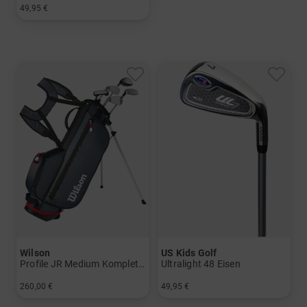
49,95 €
in: 5 7 SW
Wilson
US Kids Golf
Profile JR Medium Komplettset
Ultralight 48 Eisen
260,00 €
49,95 €
in: Sonstige
in: 7 9 SW