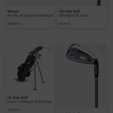
Wilson
US Kids Golf
Profile JR Large Komplettset
Ultralight 63 Eisen
280,00 €
49,95 €
in: Sonstige
in: 5 6 7 8 PW
US Kids Golf
UL60 7 Schläger Stand Bag Set
459,00 €