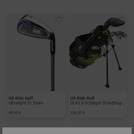
US Kids Golf
US Kids Golf
Ultralight 51 Eisen
UL42 4 Schläger Standbag-Set
49,95 €
259,00 €
in: 7 9 PW SW
in: UL 42