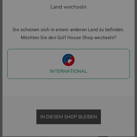
Land wechseln
Sie scheinen sich in einem anderen Land zu befinden.
Möchten Sie den Golf House Shop wechseln?
US Kids Golf
INTERNATIONAL
UL54 7 Schläger Stand Bag Set
439,00 €
US Kids Golf
in: UL 54
Ultralight 45 Eisen 7
45,95 €
in: 7
IN DIESEM SHOP BLEIBEN