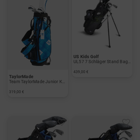
US Kids Golf
UL57 7 Schläger Stand Bag Set
439,00 €
TaylorMade
in: UL 57
Team TaylorMade Junior Komplettset Size 1
319,00 €
in: Size 1