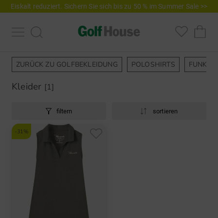
Eiskalt reduziert. Sichern Sie sich bis zu 50 % im Summer Sale >>
ZURÜCK ZU GOLFBEKLEIDUNG
POLOSHIRTS
FUNKTI
Kleider
[1]
filtern
sortieren
-31%