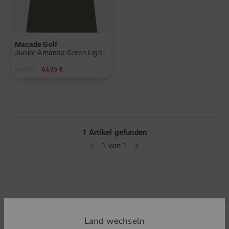
Macade Golf
Junior Amanda Green Lightweight Dress Ohne Arm Kleid
94,95 €
64,95 €
in: 140 152
1 Artikel gefunden
1 von 1
Land wechseln