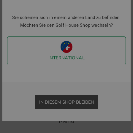
ZURÜCK ZU GOLFBEKLEIDUNG
POLOSHIRTS
FUNKTI
Sie scheinen sich in einem anderen Land zu befinden.
Möchten Sie den Golf House Shop wechseln?
Golf House im Social Web
Folgen Sie uns auf Facebook & Co und erfahren Sie alles
Wissenswerte rund ums Thema Golfsport.
INTERNATIONAL
IN DIESEM SHOP BLEIBEN
Menü