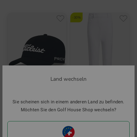
-30%
Land wechseln
Titleist
adidas
Sie scheinen sich in einem anderen Land zu befinden.
Junior Tour Performance Cap
Girls 5 PKT PANT 7/8 Hose
Möchten Sie den Golf House Shop wechseln?
33,95 €
49,95 €
34,95 €
in: Einheitsgröße
in: 152 164