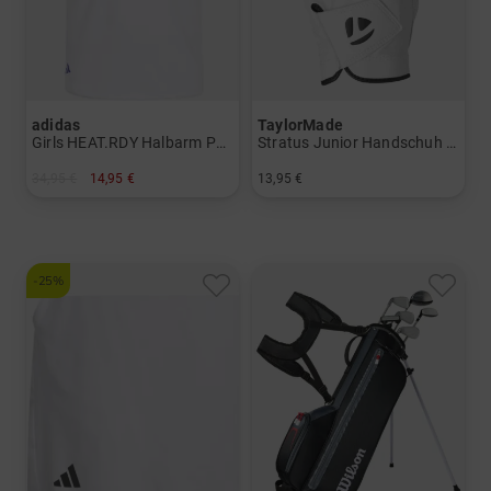
adidas
TaylorMade
Girls HEAT.RDY Halbarm Polo
Stratus Junior Handschuh für die linke Hand
34,95 €
14,95 €
13,95 €
in: 140 152 164
in: S M L
-25%