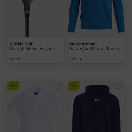
US Kids Golf
Under Armour
Ultralight 60 Fairwayholz
Drive Hybrid Storm Stretch Midlayer
72,95 €
59,95 €
in: 3
in: 140 152 164
-50%
-33%