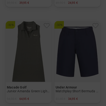
59,95 €
39,95 €
49,95 €
24,95 €
in: 164
in: S M
-31%
-32%
Macade Golf
Under Armour
Junior Amanda Green Lightweight Dress Ohne Arm Kleid
Matchplay Short Bermuda Hose
94,95 €
64,95 €
51,95 €
34,95 €
in: 140 152
in: M XL