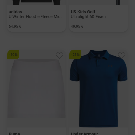
adidas
US Kids Golf
U Winter Hoodie Fleece Midlayer
Ultralight 60 Eisen
64,95 €
49,95 €
in: 140 152 164
in: 5 6 7 8 SW
-50%
-25%
Puma
Under Armour