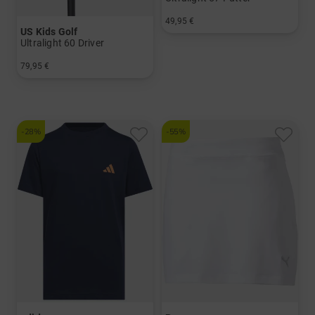
49,95 €
US Kids Golf
in: UL 57
Ultralight 60 Driver
79,95 €
in: UL 60
-28%
-55%