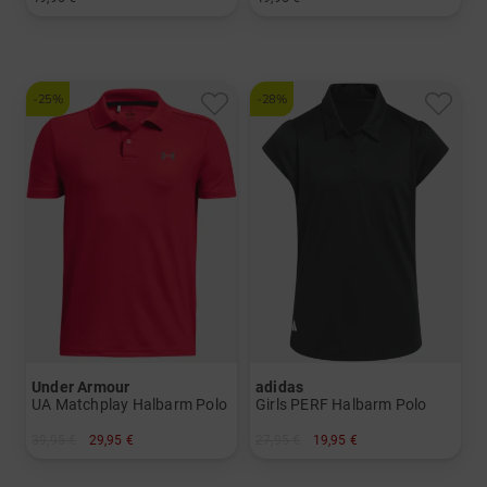
in: UL 60
in: 5 6 7 8 PW
-25%
-28%
Under Armour
adidas
UA Matchplay Halbarm Polo
Girls PERF Halbarm Polo
39,95 €
29,95 €
27,95 €
19,95 €
in: M XL
in: 140 152 164