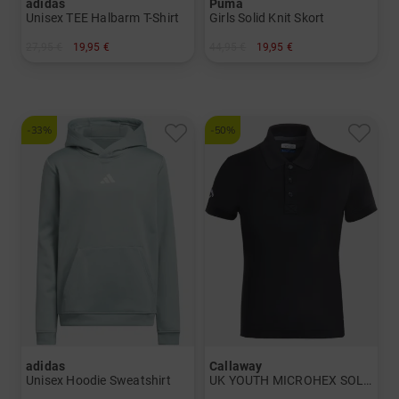
adidas
Puma
Unisex TEE Halbarm T-Shirt
Girls Solid Knit Skort
27,95 €
19,95 €
44,95 €
19,95 €
in: 164
in: 164
-33%
-50%
adidas
Callaway
Unisex Hoodie Sweatshirt
UK YOUTH MICROHEX SOLID