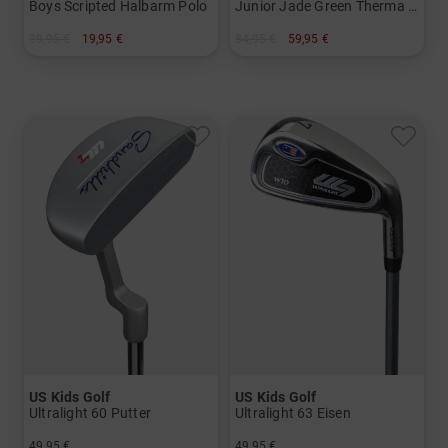
Boys Scripted Halbarm Polo
Junior Jade Green Therma Quarter Zip Stretch Midlayer
39,95 €
19,95 €
84,95 €
59,95 €
in: 140
in: 128 140 152 164
US Kids Golf
US Kids Golf
Ultralight 60 Putter
Ultralight 63 Eisen
49,95 €
49,95 €