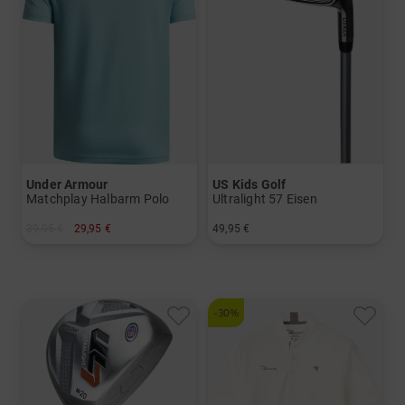
Under Armour
US Kids Golf
Matchplay Halbarm Polo
Ultralight 57 Eisen
39,95 €
29,95 €
49,95 €
in: XL
in: 5 6 7 8 PW
-30%