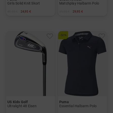
Girls Solid Knit Skort
Matchplay Halbarm Polo
49,95 €
24,95 €
39,95 €
29,95 €
in: 152 164
in: S M
-50%
US Kids Golf
Puma
Ultralight 48 Eisen
Essential Halbarm Polo