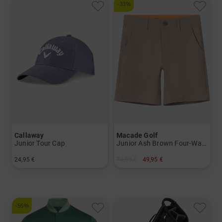
-33%
Callaway
Macade Golf
Junior Tour Cap
Junior Ash Brown Four-Way Stretch Shorts
24,95 €
74,95 €
49,95 €
in: Einheitsgröße
in: 140 152
-55%