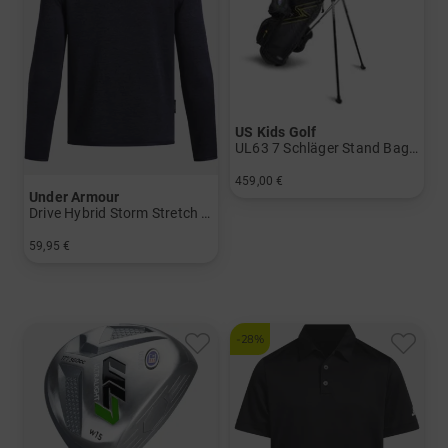
US Kids Golf
UL63 7 Schläger Stand Bag Set
459,00 €
Under Armour
in: UL 63
Drive Hybrid Storm Stretch Midlayer
59,95 €
in: 140 152 164
-28%