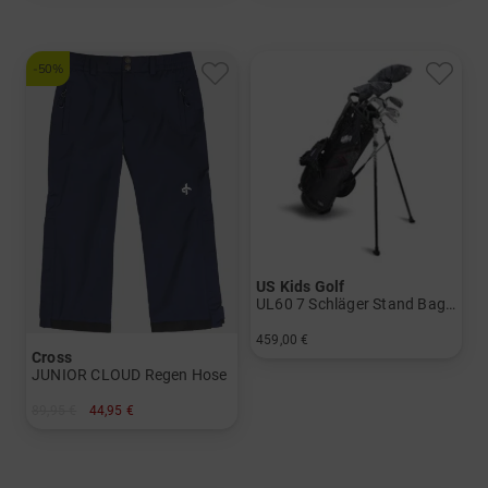
-50%
US Kids Golf
UL60 7 Schläger Stand Bag Set
459,00 €
Cross
in: UL 60
JUNIOR CLOUD Regen Hose
89,95 €
44,95 €
in: 122/128