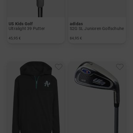
US Kids Golf
adidas
Ultralight 39 Putter
S2G SL Junioren Golfschuhe
45,95 €
84,95 €
in: UL 39
in: UK 3.0 UK 3.5 UK 4.0 UK 4.5 UK 6.0