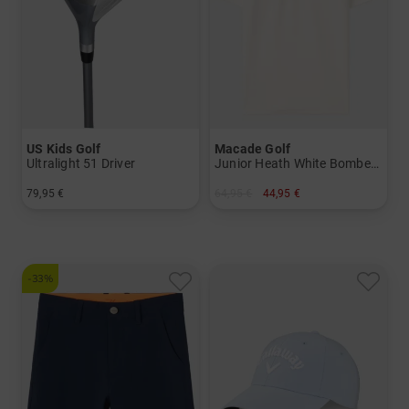
US Kids Golf
Macade Golf
Ultralight 51 Driver
Junior Heath White Bomber Shirt Halbarm Polo
79,95 €
64,95 €
44,95 €
in: UL 51
in: 128 140 152 164
-33%