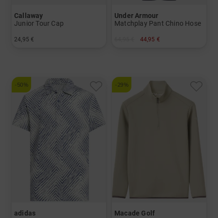
Callaway
Under Armour
Junior Tour Cap
Matchplay Pant Chino Hose
24,95 €
64,95 €
44,95 €
in: Einheitsgröße
in: S M XL
-50%
-29%
adidas
Macade Golf