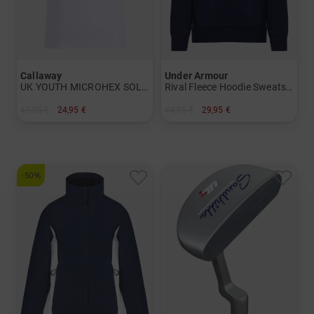
Callaway
Under Armour
UK YOUTH MICROHEX SOLID
Rival Fleece Hoodie Sweatshirt
49,95 €
24,95 €
44,95 €
29,95 €
in: L
in: M L XL
-50%