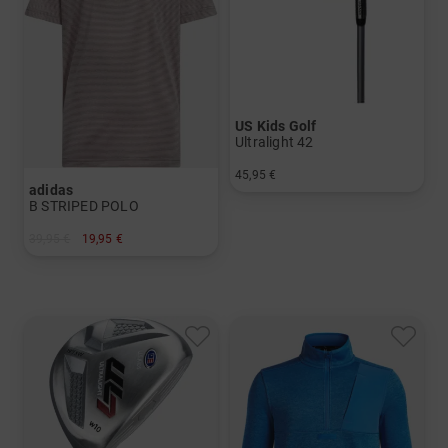
US Kids Golf
Ultralight 42
45,95 €
adidas
in: 7
B STRIPED POLO
39,95 €
19,95 €
in: 128 140 152 164