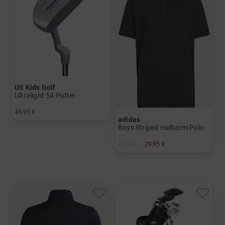
US Kids Golf
Ultralight 54 Putter
49,95 €
adidas
in: UL 54
Boys Striped Halbarm Polo
39,95 €
29,95 €
in: 140 152 164