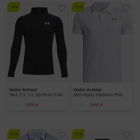
-34%
-25%
Under Armour
Under Armour
Tech 2.0 1/2 Zip Stretch Midlayer
Matchplay Halbarm Polo
37,95 €
24,95 €
39,95 €
29,95 €
in: M L XL
in: S
-57%
-27%