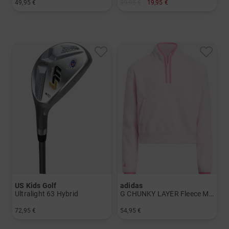
49,95 €
39,95 €
19,95 €
in: 7 9 SW
in: 128 140 152
US Kids Golf
adidas
Ultralight 63 Hybrid
G CHUNKY LAYER Fleece Midlayer
72,95 €
54,95 €
in: UL 63
in: 152 164