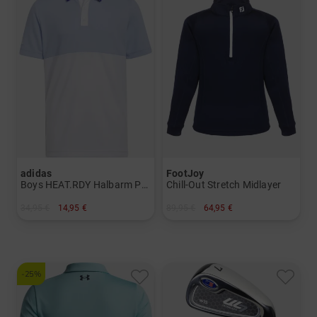
adidas
FootJoy
Boys HEAT.RDY Halbarm Polo
Chill-Out Stretch Midlayer
34,95 €
14,95 €
89,95 €
64,95 €
in: 152 164
in: M L
-25%