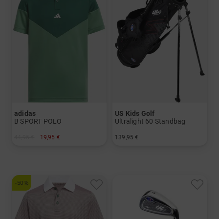
adidas
US Kids Golf
B SPORT POLO
Ultralight 60 Standbag
44,95 €
19,95 €
139,95 €
in: 128
in: UL 60
-50%