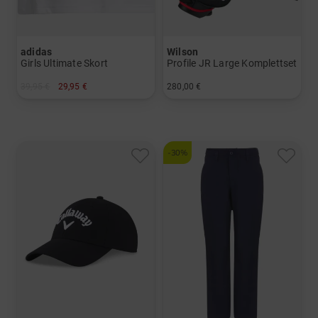
adidas
Wilson
Girls Ultimate Skort
Profile JR Large Komplettset
39,95 €
29,95 €
280,00 €
in: 140
in: Sonstige
-30%