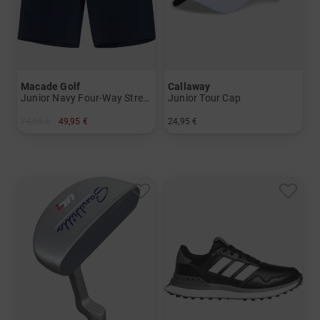
Macade Golf
Callaway
Junior Navy Four-Way Stretch Shorts
Junior Tour Cap
74,95 €
49,95 €
24,95 €
in: 140 152
in: Einheitsgröße