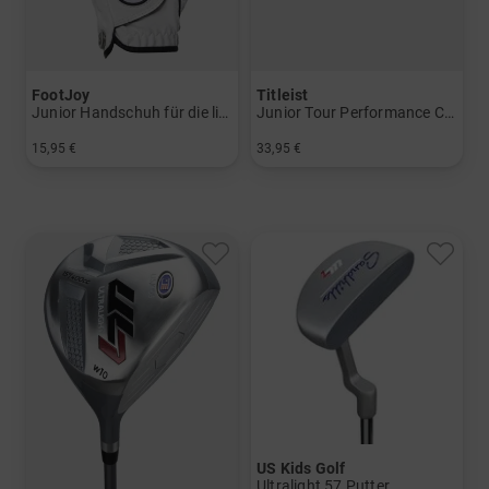
FootJoy
Titleist
Junior Handschuh für die linke Hand
Junior Tour Performance Cap
15,95 €
33,95 €
in: S M ML L
in: Einheitsgröße
US Kids Golf
Ultralight 57 Putter