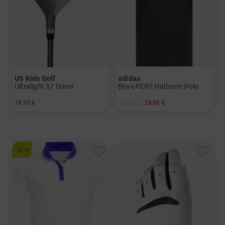
US Kids Golf
adidas
Ultralight 57 Driver
Boys PERF Halbarm Polo
79,95 €
34,95 €
24,95 €
in: UL 57
in: 152 164
-57%