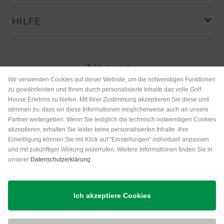
HILFE
Zahlungsarten
Wir verwenden Cookies auf dieser Website, um die notwendigen Funktionen
zu gewährleisten und Ihnen durch personalisierte Inhalte das volle Golf
House Erlebnis zu bieten. Mit Ihrer Zustimmung akzeptieren Sie diese und
stimmen zu, dass wir diese Informationen möglicherweise auch an unsere
Partner weitergeben. Wenn Sie lediglich die technisch notwendigen Cookies
akzeptieren, erhalten Sie leider keine personalisierten Inhalte. Ihre
Einwilligung können Sie mit Klick auf "Einstellungen" individuell anpassen
und mit zukünftiger Wirkung widerrufen. Weitere Informationen finden Sie in
unserer
Datenschutzerklärung
.
Versand
Ich akzeptiere Cookies