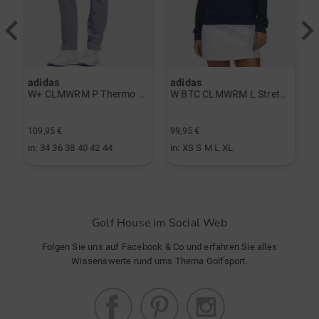
adidas
adidas
J
erzieher schwarz
W+ CLMWRM P Thermo Hose grau
W BTC CLMWRM L Stretch Midlayer navy
F
109,95 €
99,95 €
8
in: 34 36 38 40 42 44
in: XS S M L XL
i
Golf House im Social Web
Folgen Sie uns auf Facebook & Co und erfahren Sie alles
Wissenswerte rund ums Thema Golfsport.