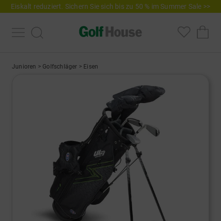
Eiskalt reduziert. Sichern Sie sich bis zu 50 % im Summer Sale >>
Junioren
>
Golfschläger
>
Eisen