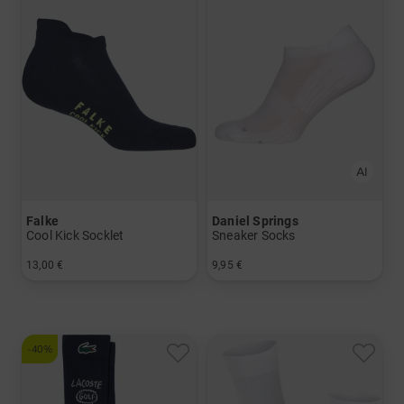
Falke
Daniel Springs
Cool Kick Socklet
Sneaker Socks
13,00 €
9,95 €
in: 37/38 39/41 42/43
in: 40-43 44-47
-40%