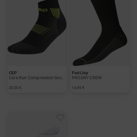
CEP
FootJoy
Core Run Compression Socks - Low Cut 5.0 - Men
PRODRY CREW
20,00 €
14,95 €
in: 39-42 42-45 45-48
in: Einheitsgröße