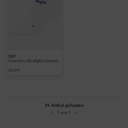
CEP
Core Run Ultralight Compression Socks - No Show 4.0 - Men
22,50 €
in: 39-42 42-45 45-48
39 Artikel gefunden
1 von 1