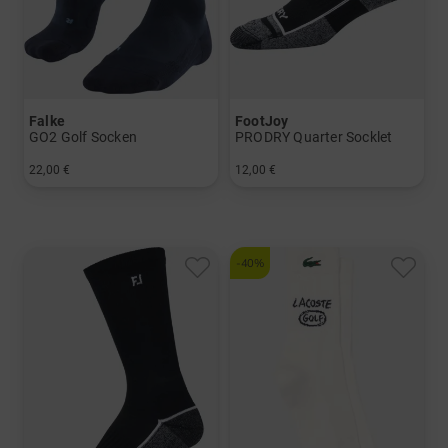
Falke
FootJoy
GO2 Golf Socken
PRODRY Quarter Socklet
22,00 €
12,00 €
in: 39/41 42/43 44/45 46/48
in: 39-46
-40%