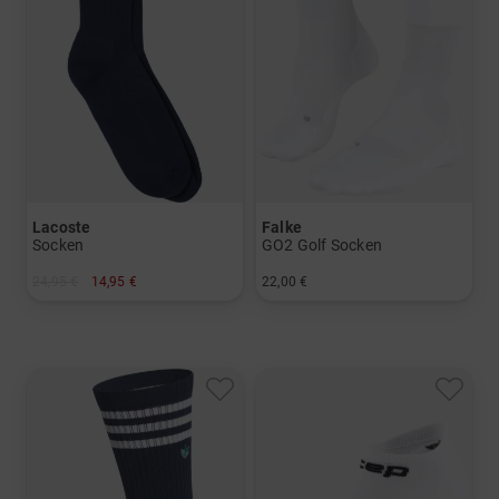
Lacoste
Falke
Socken
GO2 Golf Socken
24,95 €
14,95 €
22,00 €
in: 39/42 43/46
in: 39/41 42/43 44/45 46/48