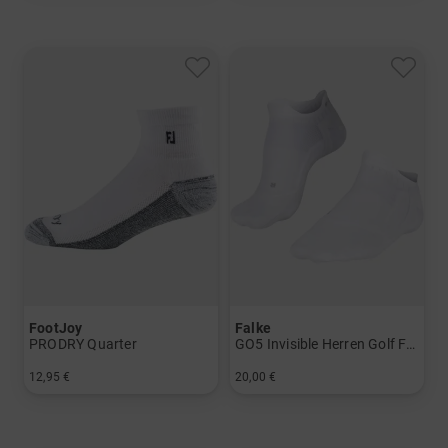
FootJoy
Falke
PRODRY Quarter
GO5 Invisible Herren Golf Füßlinge
12,95 €
20,00 €
in: Einheitsgröße
in: 39/41 42/43 44/45 46/48