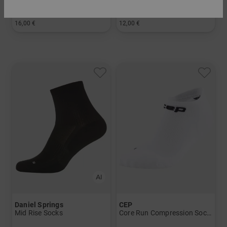
Dynamic Unisex Socke
PRODRY Quarter Socklet
16,00 €
12,00 €
in: 37/38 39/41 42/43 44/45
in: 39-46
Daniel Springs
CEP
Mid Rise Socks
Core Run Compression Socks - No Show 5.0 - Men