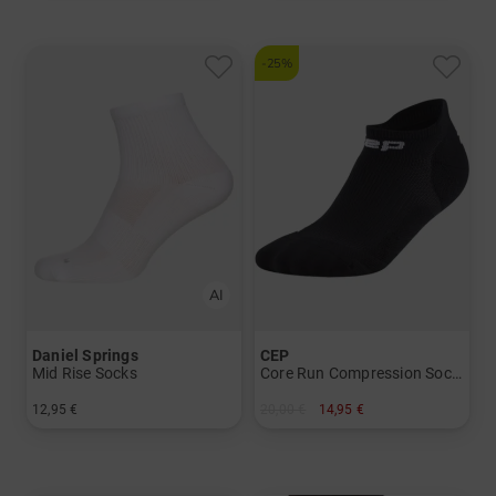
-25%
Daniel Springs
CEP
Mid Rise Socks
Core Run Compression Socks - No Show 5.0 - Men
12,95 €
20,00 €
14,95 €
in: 40-43 44-47
in: 42-45 45-48