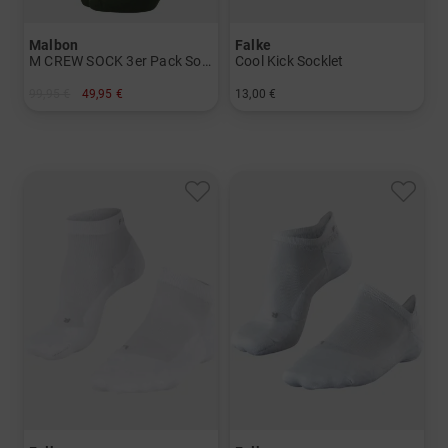
Malbon
Falke
M CREW SOCK 3er Pack Socken
Cool Kick Socklet
99,95 €
49,95 €
13,00 €
in: Einheitsgröße
in: 37/38 39/41 42/43 44/45