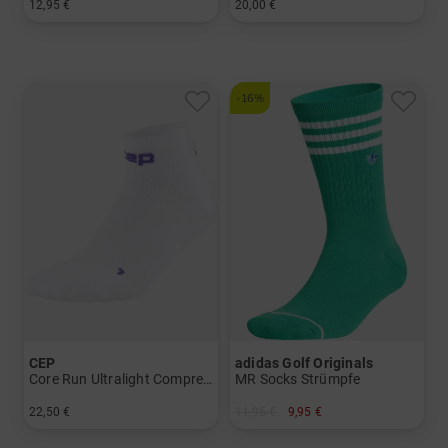
12,95 €
20,00 €
in: 40-43 44-47
in: 39-42 42-45 45-48
-16%
CEP
adidas Golf Originals
Core Run Ultralight Compression Socks - Low Cut 4.0 - Men
MR Socks Strümpfe
22,50 €
11,95 €
9,95 €
in: 39-42 42-45 45-48
in: 38-42