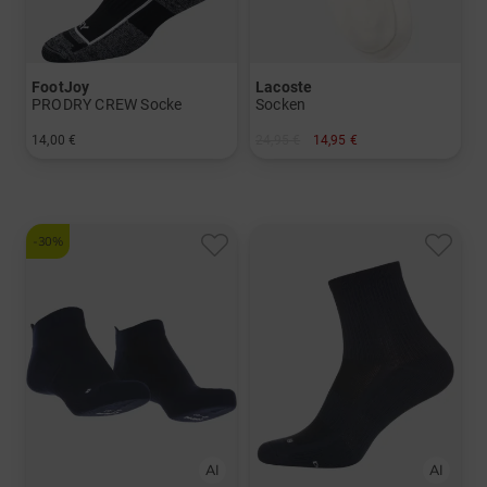
FootJoy
Lacoste
PRODRY CREW Socke
Socken
14,00 €
24,95 €
14,95 €
in: 39-46
in: 39/42
-30%