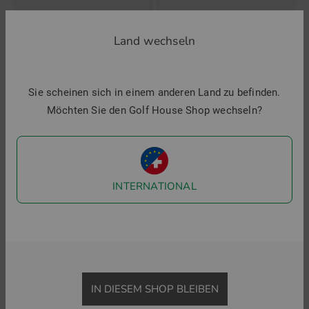
Daniel Springs
Daniel Springs
Socken
Mid Rise Socks
Land wechseln
9,95 €
6,95 €
12,95 €
in: 44-47
in: 40-43 44-47
Sie scheinen sich in einem anderen Land zu befinden.
Möchten Sie den Golf House Shop wechseln?
INTERNATIONAL
IN DIESEM SHOP BLEIBEN
Falke
FootJoy