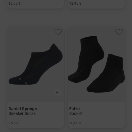
12,00 €
12,95 €
in: 39-46
in: Einheitsgröße
Daniel Springs
Falke
Sneaker Socks
Socklet
9,95 €
20,00 €
in: 40-43 44-47
in: 39/41 42/43 44/45 46/48