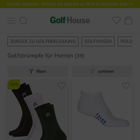
Eiskalt reduziert. Sichern Sie sich bis zu 50 % im Summer Sale >>
ZURÜCK ZU GOLFBEKLEIDUNG
GOLFHOSEN
POLOSH
Golfstrümpfe für Herren
[39]
filtern
sortieren
-50%