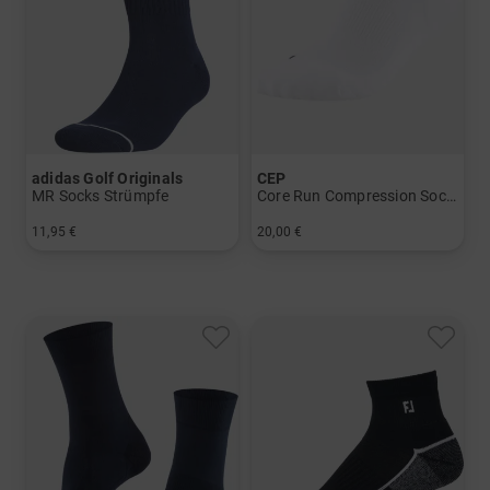
adidas Golf Originals
CEP
MR Socks Strümpfe
Core Run Compression Socks - Low Cut 5.0 - Men
11,95 €
20,00 €
in: 42-47
in: 39-42 42-45 45-48