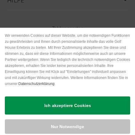
HILFE
Zahlungsarten
Wir verwenden Cookies auf dieser Website, um die notwendigen Funktionen
zu gewährleisten und Ihnen durch personalisierte Inhalte das volle Golf
House Erlebnis zu bieten. Mit Ihrer Zustimmung akzeptieren Sie diese und
stimmen zu, dass wir diese Informationen möglicherweise auch an unsere
Partner weitergeben. Wenn Sie lediglich die technisch notwendigen Cookies
akzeptieren, erhalten Sie leider keine personalisierten Inhalte. Ihre
Einwilligung können Sie mit Klick auf "Einstellungen" individuell anpassen
und mit zukünftiger Wirkung widerrufen. Weitere Informationen finden Sie in
unserer
Datenschutzerklärung
.
Versand
Ich akzeptiere Cookies
Nur Notwendige