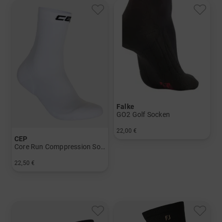
Falke
GO2 Golf Socken
22,00 €
CEP
in: 39/41 42/43 44/45
Core Run Comppression Socks, Mid Cut, 5.0, Men
22,50 €
in: 39-42 42-45 45-48