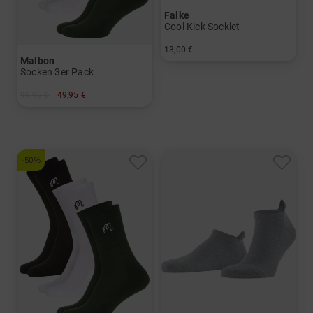
Falke
Cool Kick Socklet
13,00 €
Malbon
in: 37/38 39/41 42/43 44/45
Socken 3er Pack
99,95 €
49,95 €
in: Einheitsgröße
-50%