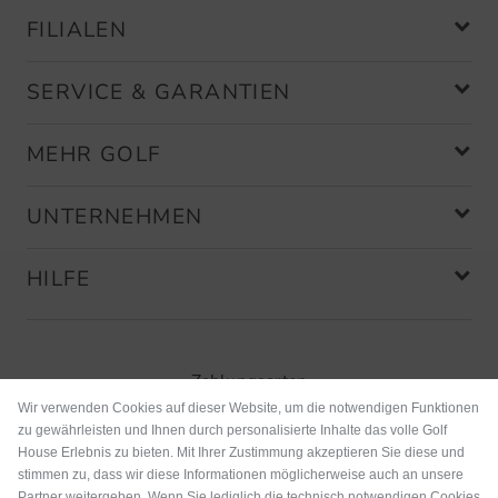
FILIALEN
SERVICE & GARANTIEN
MEHR GOLF
UNTERNEHMEN
HILFE
Zahlungsarten
Wir verwenden Cookies auf dieser Website, um die notwendigen Funktionen
zu gewährleisten und Ihnen durch personalisierte Inhalte das volle Golf
House Erlebnis zu bieten. Mit Ihrer Zustimmung akzeptieren Sie diese und
stimmen zu, dass wir diese Informationen möglicherweise auch an unsere
Partner weitergeben. Wenn Sie lediglich die technisch notwendigen Cookies