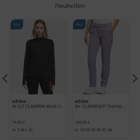
Neuheiten
Neu
Neu
-
adidas
adidas
J
yer navy
W ULT CLMWRM Mock Unterzieher schwarz
W+ CLMWRM P Thermo Hose grau
8
74,95 €
109,95 €
6
in: S M L XL
in: 34 36 38 40 42 44
i