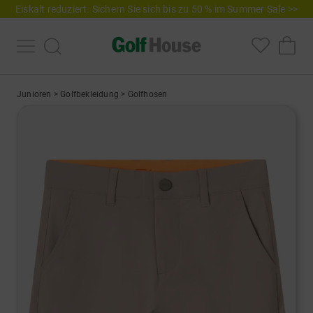
Eiskalt reduziert. Sichern Sie sich bis zu 50 % im Summer Sale >>
Junioren
>
Golfbekleidung
>
Golfhosen