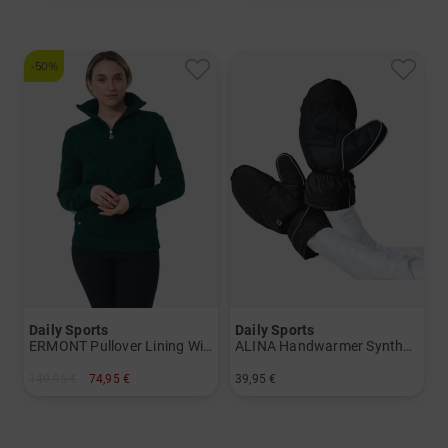
-50%
Daily Sports
Daily Sports
ERMONT Pullover Lining Windstopp Strick Damen
ALINA Handwarmer Synthetik Handschuhe Damen
149,95 €
74,95 €
39,95 €
in: XXL
in: Einheitsgröße