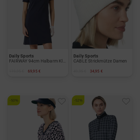
Daily Sports
Daily Sports
FAIRWAY 94cm Halbarm Kleid Damen
CABLE Strickmütze Damen
119,95 €
69,95 €
49,95 €
34,95 €
in: S M L XL
in: Einheitsgröße
-50%
-52%