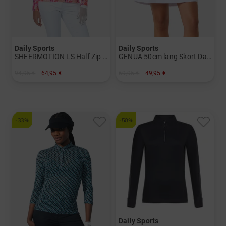
Daily Sports
Daily Sports
SHEERMOTION LS Half Zip Stretch Unterzieher Damen
GENUA 50cm lang Skort Damen
94,95 €
64,95 €
69,95 €
49,95 €
in: S L XL XXL
in: XXL
-33%
-50%
Daily Sports