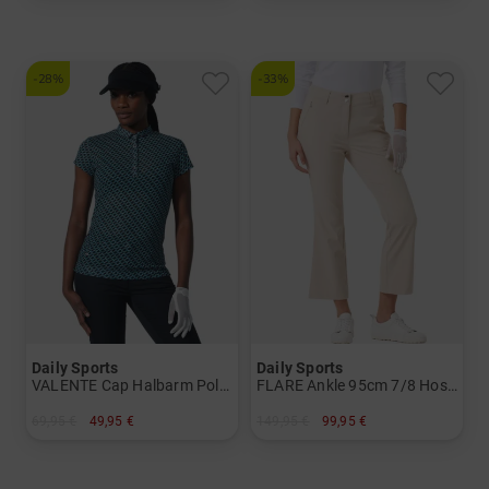
in: S M L XL
in: S L
-28%
-33%
Daily Sports
Daily Sports
VALENTE Cap Halbarm Polo Damen
FLARE Ankle 95cm 7/8 Hose Damen
69,95 €
49,95 €
149,95 €
99,95 €
in: L XL XXL
in: 36 38 40 42 44