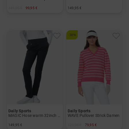
149,95 €
99,95 €
149,95 €
in: 34 36 38 40 42 44
in: 36 40 42 44
-38%
Daily Sports
Daily Sports
MAGIC Hose warm 32inch Thermo Hose Damen
WAVE Pullover Strick Damen
149,95 €
129,95 €
79,95 €