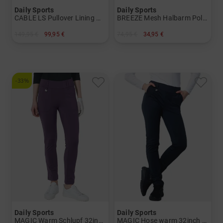
Daily Sports
Daily Sports
CABLE LS Pullover Lining Windstopp Strick Damen
BREEZE Mesh Halbarm Polo Damen
149,95 €
99,95 €
74,95 €
34,95 €
in: L XL XXL
in: M XL
-33%
Daily Sports
Daily Sports
MAGIC Warm Schlupf 32inch Thermo Hose Damen
MAGIC Hose warm 32inch Thermo Hose Damen