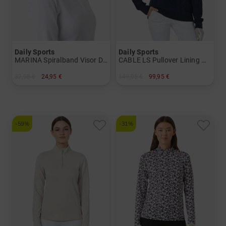
Daily Sports
Daily Sports
MARINA Spiralband Visor Damen
CABLE LS Pullover Lining Windstopp Strick Damen
32,95 €
24,95 €
149,95 €
99,95 €
in: Einheitsgröße
in: S M L XL XXL
-59%
-31%