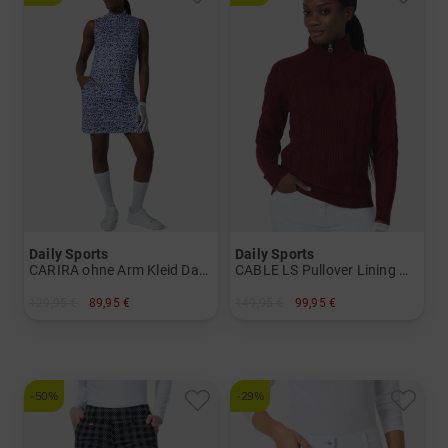
Daily Sports
Daily Sports
CARIRA ohne Arm Kleid Damen
CABLE LS Pullover Lining Windstopp Strick Damen
129,95 €
89,95 €
149,95 €
99,95 €
in: XL
in: XXL
-50%
-29%