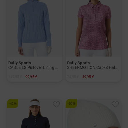
Daily Sports
Daily Sports
CABLE LS Pullover Lining Windstopp Strick Damen
SHEERMOTION Cap/S Halbarm Polo Damen
149,95 €
99,95 €
74,95 €
49,95 €
in: XL XXL
in: S M L XL XXL
-41%
-30%