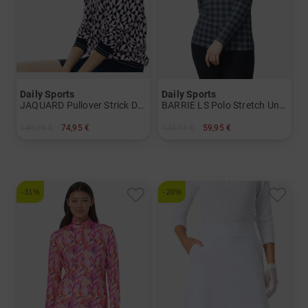
Daily Sports
Daily Sports
JAQUARD Pullover Strick Damen
BARRIE LS Polo Stretch Unterzieher Damen
149,95 €
74,95 €
124,95 €
59,95 €
in: S M L XL
in: S L XL
-31%
-28%