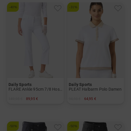
-40%
-31%
Daily Sports
Daily Sports
FLARE Ankle 95cm 7/8 Hose Damen
PLEAT Halbarm Polo Damen
149,95 €
89,95 €
94,95 €
64,95 €
in: 36 38 40 42 44
in: XL XXL
-50%
-50%