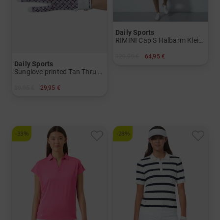
Daily Sports
RIMINI Cap S Halbarm Kleid Damen
129,95 €
64,95 €
Daily Sports
in: L XL
Sunglove printed Tan Thru Handschuh Damen
39,95 €
29,95 €
in: L
-33%
-28%