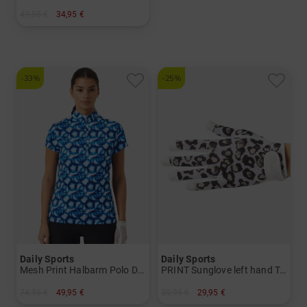
49,95 €
34,95 €
in: Einheitsgröße
-33%
-25%
Daily Sports
Daily Sports
Mesh Print Halbarm Polo Damen
PRINT Sunglove left hand Tan Thru Handschuh Damen
74,95 €
49,95 €
39,95 €
29,95 €