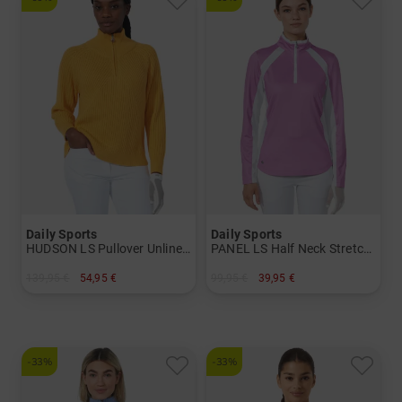
Daily Sports
Daily Sports
HUDSON LS Pullover Unlined Stehkragen Strick Damen
PANEL LS Half Neck Stretch Unterzieher Damen
139,95 €
54,95 €
99,95 €
39,95 €
in: S M L XL XXL
in: S M L XL XXL
-33%
-33%