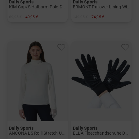
Daily Sports
Daily Sports
KIM Cap/S Halbarm Polo Damen
ERMONT Pullover Lining Windstopp Strick Damen
69,95 €
49,95 €
149,95 €
74,95 €
in: S M L XL XXL
in: XXL
Daily Sports
Daily Sports
ANCONA LS Rolli Stretch Unterzieher Damen
ELLA Fleecehandschuhe Damen