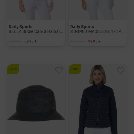
Daily Sports
Daily Sports
BELLA Birdie Cap/S Halbarm Polo Damen
STRIPED MADELENE 1/2 Arm Strick Polo Damen
59,95 €
39,95 €
139,95 €
99,95 €
in: M XXL
in: M L XL
-28%
-30%