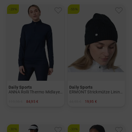
-29%
-55%
Daily Sports
Daily Sports
ANNA Rolli Thermo Midlayer Damen
ERMONT Strickmütze Lining Damen
119,95 €
84,95 €
44,95 €
19,95 €
in: S M L XL XXL
in: Einheitsgröße
-30%
-33%