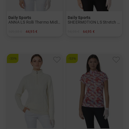
Daily Sports
Daily Sports
ANNA LS Rolli Thermo Midlayer Damen
SHEERMOTION LS Stretch Unterzieher Damen
109,95 €
44,95 €
94,95 €
64,95 €
in: S L XL XXL
in: S M L XL XXL
-33%
-53%