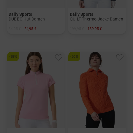
Daily Sports
Daily Sports
DUBBO Hut Damen
QUILT Thermo Jacke Damen
34,95 €
24,95 €
199,95 €
139,95 €
in: Einheitsgröße
in: S M L XL XXL
-28%
-50%