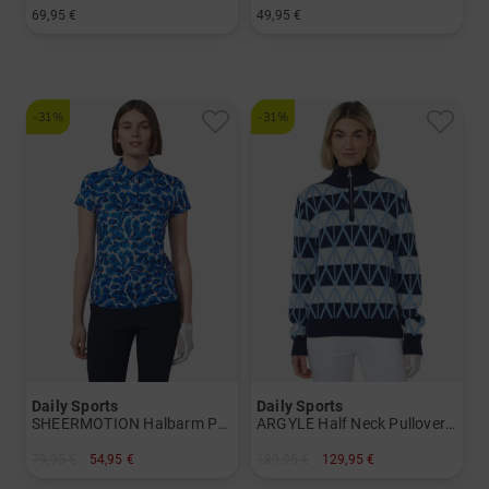
69,95 €
49,95 €
in: S M L XL XXL
in: S M L
-31%
-31%
Daily Sports
Daily Sports
SHEERMOTION Halbarm Polo Damen
ARGYLE Half Neck Pullover Lining Windstopp Strick Damen
79,95 €
54,95 €
189,95 €
129,95 €
in: S XL
in: S M L XL XXL