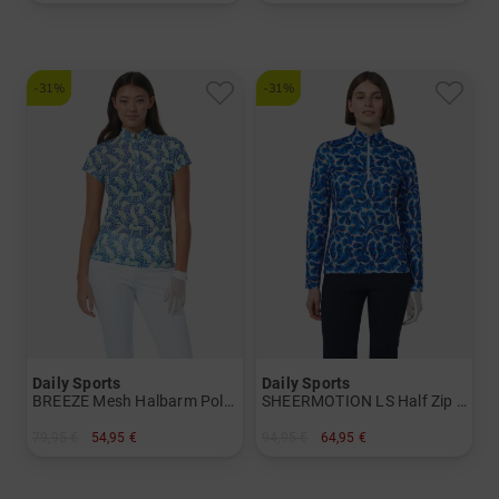
in: 34 36 38 40 42 44
in: S M L
-31%
-31%
Daily Sports
Daily Sports
BREEZE Mesh Halbarm Polo Damen
SHEERMOTION LS Half Zip Stretch Unterzieher Damen
79,95 €
54,95 €
94,95 €
64,95 €
in: S M L XXL
in: S L XL