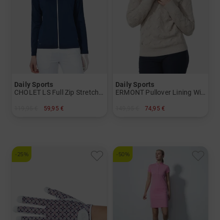
Daily Sports
Daily Sports
CHOLET LS Full Zip Stretch Jacke Damen
ERMONT Pullover Lining Windstopp Strick Damen
119,95 €
59,95 €
149,95 €
74,95 €
in: XL XXL
in: XXL
-25%
-50%