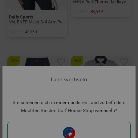
ANNA Rolli Thermo Midlayer Damen
119,95 €
59,95 €
Daily Sports
in: M
VALENTE Mesh 3/4 Arm Polo Damen
74,95 €
49,95 €
in: XXL
-33%
-50%
Land wechseln
Sie scheinen sich in einem anderen Land zu befinden.
Möchten Sie den Golf House Shop wechseln?