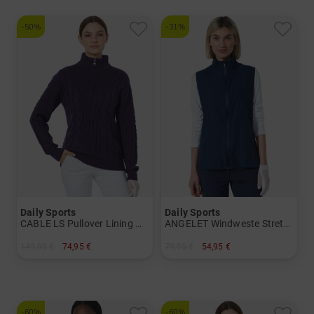
-50%
-31%
Daily Sports
Daily Sports
CABLE LS Pullover Lining Windstopp Strick Damen
ANGELET Windweste Stretch Weste Damen
149,95 €
74,95 €
79,95 €
54,95 €
in: S M L XL XXL
in: L
-60%
-60%