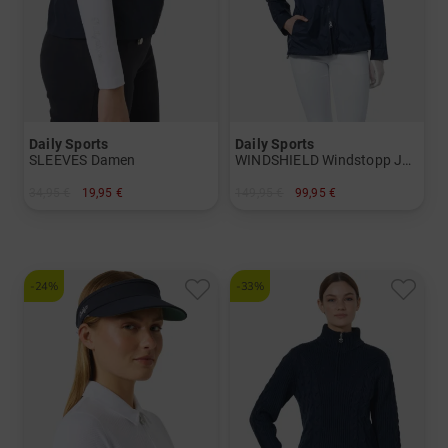
Daily Sports
Daily Sports
SLEEVES Damen
WINDSHIELD Windstopp Jacke Damen
34,95 €
19,95 €
149,95 €
99,95 €
in: S/M
in: S M L XL XXL
-24%
-33%