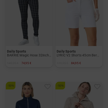
Daily Sports
Daily Sports
BARRIE Magic Hose 32inch Hose Damen
LYRIC V2 Shorts 45cm Bermuda Hose Damen
149,95 €
74,95 €
119,95 €
84,95 €
in: 34
in: 36 38 40 44
-50%
-50%