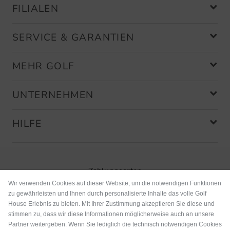
FILIALEN
SERVICE & GARANTIEN
MEHR GOLF
UNTERNEHMEN
HILFE
Zahlungsarten
Wir verwenden Cookies auf dieser Website, um die notwendigen Funktionen
zu gewährleisten und Ihnen durch personalisierte Inhalte das volle Golf
House Erlebnis zu bieten. Mit Ihrer Zustimmung akzeptieren Sie diese und
stimmen zu, dass wir diese Informationen möglicherweise auch an unsere
Partner weitergeben. Wenn Sie lediglich die technisch notwendigen Cookies