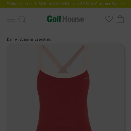
Eiskalt reduziert. Sichern Sie sich bis zu 50 % im Summer Sale >>
Damen Summer Essentials