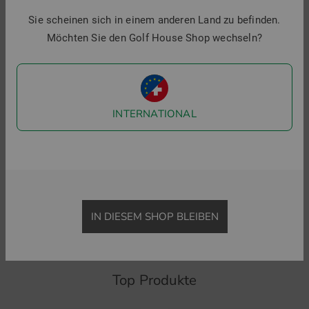
o
Sie scheinen sich in einem anderen Land zu befinden.
2
Möchten Sie den Golf House Shop wechseln?
i
INTERNATIONAL
Macade Golf
adidas
Amanda Performance Dress ohne Arm Kleid
W ULT SL RCRB D ohne Arm Kleid
124,95 €
84,95 €
99,95 €
69,95 €
in: M L XL
in: L
IN DIESEM SHOP BLEIBEN
Top Produkte