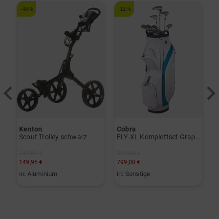
-40%
-11%
-
Kenton
Cobra
B
Scout Trolley schwarz
FLY-XL Komplettset Graphit, Ladies
249,00 €
899,00 €
3
149,95 €
799,00 €
2
in: Aluminium
in: Sonstige
i