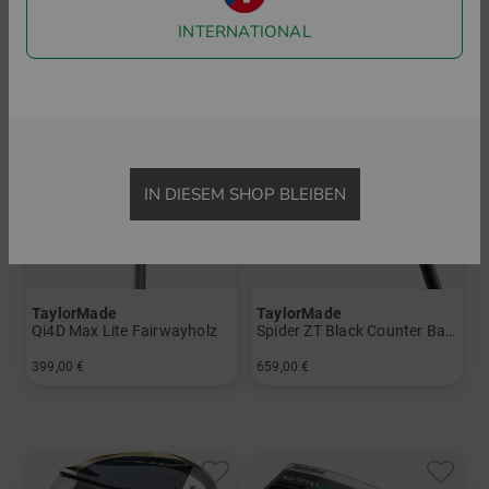
INTERNATIONAL
IN DIESEM SHOP BLEIBEN
TaylorMade
TaylorMade
Qi4D Max Lite Fairwayholz
Spider ZT Black Counter Balance Putter
399,00 €
659,00 €
in: 3
in: 36 Inch 38 Inch