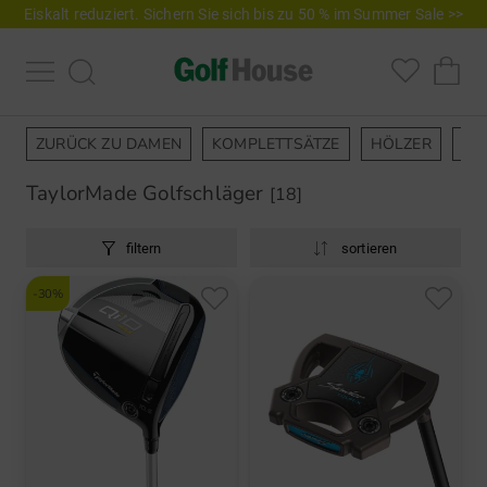
Eiskalt reduziert. Sichern Sie sich bis zu 50 % im Summer Sale >>
ZURÜCK ZU DAMEN
KOMPLETTSÄTZE
HÖLZER
EI
TaylorMade Golfschläger
[18]
filtern
sortieren
-30%