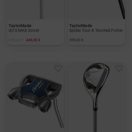
TaylorMade
TaylorMade
Qi10 MAX Driver
Spider Tour X Torched Putter
649,00 €
449,00 €
399,00 €
in: 12.0 Grad
in: 34 Inch