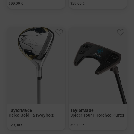
599,00 €
329,00 €
in: 33 Inch 34 Inch 35 Inch
in: 33 Inch
TaylorMade
TaylorMade
Kalea Gold Fairwayholz
Spider Tour F Torched Putter
329,00 €
399,00 €
in: 5
in: 34 Inch