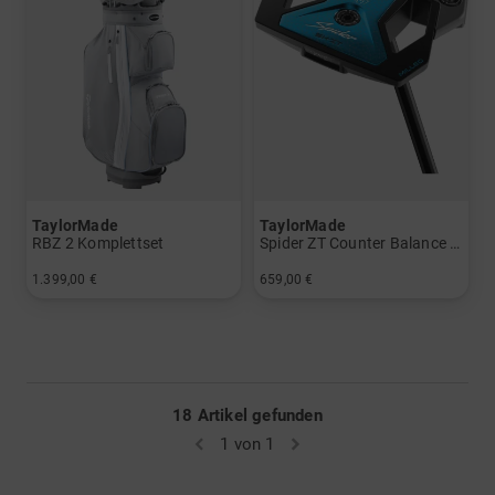
TaylorMade
TaylorMade
RBZ 2 Komplettset
Spider ZT Counter Balance Putter
1.399,00 €
659,00 €
in: Sonstige
in: 36 Inch
18 Artikel gefunden
1 von 1