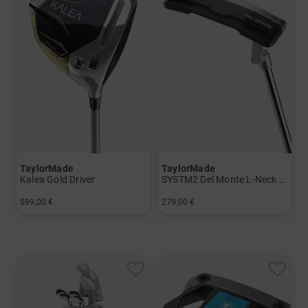
TaylorMade
TaylorMade
Kalea Gold Driver
SYSTM2 Del Monte L-Neck Putter
599,00 €
279,00 €
in: 11.5 Grad
in: 34 Inch