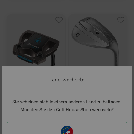
Land wechseln
TaylorMade
TaylorMade
Sie scheinen sich in einem anderen Land zu befinden.
Spider Tour X Torched Putter
Milled Grind 5 Wedge
Möchten Sie den Golf House Shop wechseln?
399,00 €
229,00 €
in: 35 Inch
in: 46° 09° 52° 09° 56° 14° 60° 10° 60° 11°