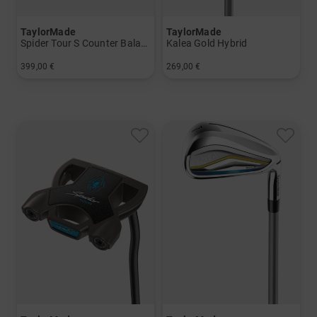
TaylorMade
TaylorMade
Spider Tour S Counter Balance Putter
Kalea Gold Hybrid
399,00 €
269,00 €
in: 38 Inch
in: 4 5 6