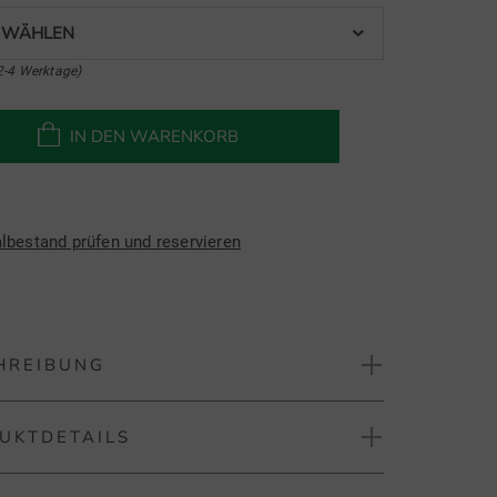
 WÄHLEN
2-4 Werktage)
IN DEN WARENKORB
albestand prüfen und reservieren
HREIBUNG
UKTDETAILS
nd CBZ ZipCore Tour Satin Wedge mit Stahlschaft
veland CBZ ZipCore Tour Satin Wedge zeichnet