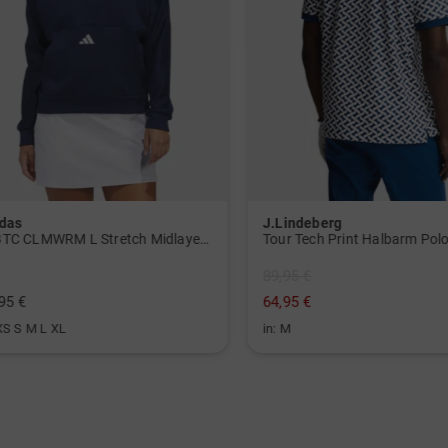
as
J.Lindeberg
W BTC CLMWRM L Stretch Midlayer navy
Tour Tech Print Halbarm Polo 
89,95 €
 €
64,95 €
 S M L XL
in: M
Finden S
Mit CBZ
Sohlensc