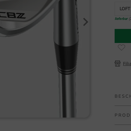
LOFT
lieferbar
(
Fili
BESC
PROD
Clevela
Das Cle