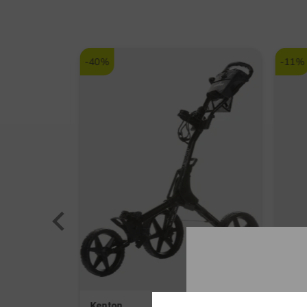
-40%
-11%
Kenton
Cobr