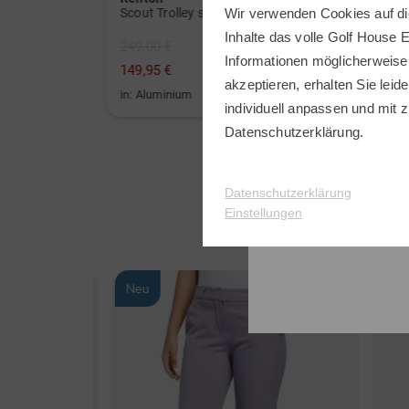
LK835ST 4000 ANSI Lumen 4K Golf Laserprojektor schwarz
Scout Trolley schwarz
FLY-X
Wir verwenden Cookies auf di
Inhalte das volle Golf House 
249,00 €
899,0
Informationen möglicherweise
149,95 €
799,0
akzeptieren, erhalten Sie leide
in: Aluminium
in: So
individuell anpassen und mit z
Datenschutzerklärung
.
Datenschutzerklärung
Einstellungen
Neu
Neu