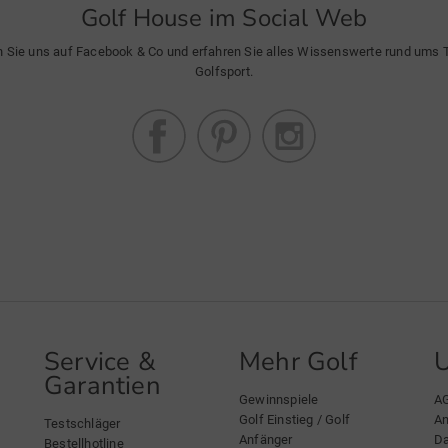
Schliffs
Golf House im Social Web
die rich
n Sie uns auf Facebook & Co und erfahren Sie alles Wissenswerte rund ums
CBZ Wed
Golfsport.
die Stär
Vielseit
Schläge
öffnen, 
dass Si
profitie
Service &
Mehr Golf
Garantien
Gewinnspiele
A
Golf Einstieg / Golf
An
Testschläger
Die V-f
Anfänger
Da
Bestellhotline