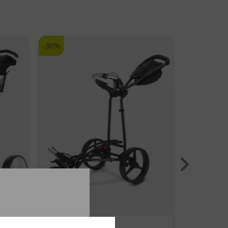
langlebig. Sie verleiht den CBZ Wedges ein
überragendes Schlaggefühl, mehr
Fehlertoleranz und mehr Konstanz.
-30%
-45%
Cavity-Back-Design
Dank des Cavity Back-Designs und der
ZipCore-Technologie von CBZ liegt der
Sweet Spot in der Mitte – statt an der
Ferse, wo Sie den Ball am ehesten treffen.
Und da es mit MOI ausgestattet ist,
werden Sie häufiger erfolgreiche Schläge
erzielen.
GelBack TPU
Für alle, die noch nicht mit den Vorteilen
von GelBack TPU vertraut sind: Dieser
speziell entwickelte TPU-Einsatz befindet
sich hinter dem Sweet Spot, um
Big Max
Wilson