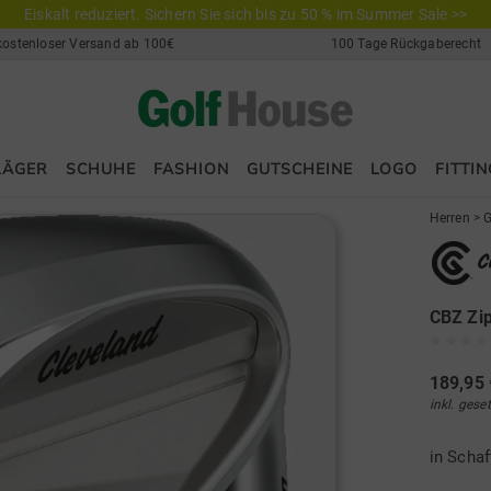
Eiskalt reduziert. Sichern Sie sich bis zu 50 % im Summer Sale >>
kostenloser Versand ab 100€
100 Tage Rückgaberecht
LÄGER
SCHUHE
FASHION
GUTSCHEINE
LOGO
FITTIN
Herren
>
G
CBZ Zip
189,95 
inkl. gese
in Scha