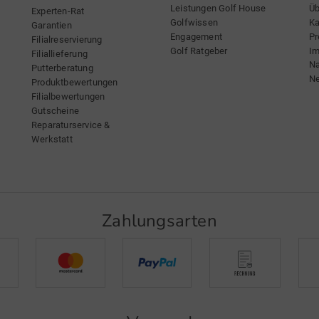
Sohle m
Leistungen Golf House
Üb
Experten-Rat
Golfwissen
Ka
Garantien
Bounce 
Engagement
Pr
Filialreservierung
einer
Golf Ratgeber
I
Filiallieferung
traditio
Na
Putterberatung
Ne
Kopf- u
Produktbewertungen
Filialbewertungen
Rillenlä
Gutscheine
verhinde
Reparaturservice &
Eingrab
Werkstatt
vollen S
selbst 
etwas B
dem Ball
Zahlungsarten
Loft
46°