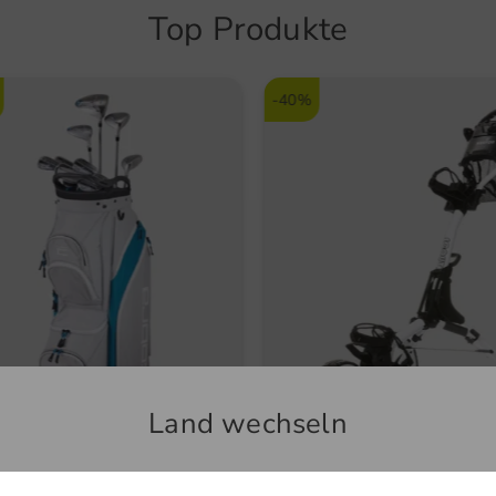
Top Produkte
-40%
Land wechseln
a
Kenton