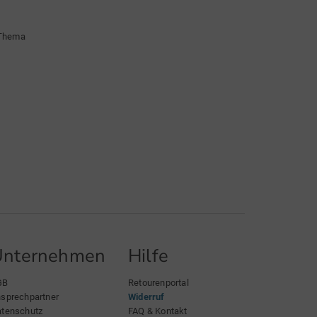
 nach Loft ist dies der einfachste Weg, um genau
tige Leistung zu erzielen, wo Sie sie brauchen. Die
 Thema
ges verfügen über Grinds und Bounces, die auf
ken jeder Option in Bezug auf Fehlertoleranz und
igkeit zugeschnitten sind. Ganz gleich, ob Sie volle
 ausführen oder das Face rund um das Grün
die abgestimmten Sohlenschliffe sorgen dafür,
e mehr von der von Ihnen bevorzugten Rillenlänge
ren.
Unternehmen
Hilfe
GB
Retourenportal
sprechpartner
Widerruf
örmige
Die S-förmige
Die C-förmige
tenschutz
FAQ & Kontakt