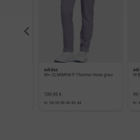
adidas
adid
W ULT CLMWRM Mock Unterzieher schwarz
W+ CLMWRM P Thermo Hose grau
109,95 €
99,95
in: 34 36 38 40 42 44
in: XS