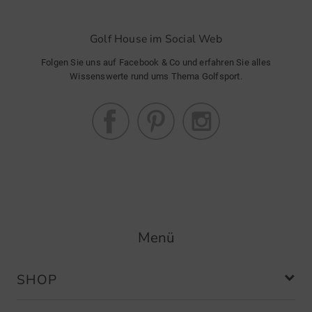
Community Member
(
25.02.2026
)
Golf House im Social Web
Folgen Sie uns auf Facebook & Co und erfahren Sie alles
Wissenswerte rund ums Thema Golfsport.
Klasse Schuh
Prima Golfschuh top Qualität super
schnelle Lieferung . So soll es sein.
Community Member
(
22.01.2026
)
Menü
Toller und bequemer Schuh
Passt wie angegeben. Super Sitz
SHOP
dank BOA System.