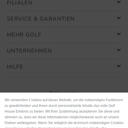
FILIALEN
SERVICE & GARANTIEN
Community Member
(
02.12.2025
)
MEHR GOLF
UNTERNEHMEN
Perfekter Schuh
…sitzt perfekt. Lässt sich gut
HILFE
einstellen…
Zahlungsarten
Wir verwenden Cookies auf dieser Website, um die notwendigen Funktionen
zu gewährleisten und Ihnen durch personalisierte Inhalte das volle Golf
House Erlebnis zu bieten. Mit Ihrer Zustimmung akzeptieren Sie diese und
stimmen zu, dass wir diese Informationen möglicherweise auch an unsere
Partner weitergeben. Wenn Sie lediglich die technisch notwendigen Cookies