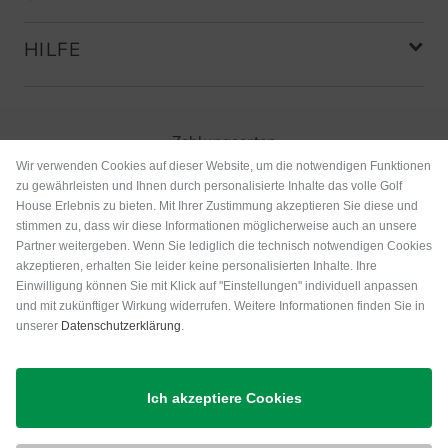
HILFE
Zahlungsarten
Wir verwenden Cookies auf dieser Website, um die notwendigen Funktionen
zu gewährleisten und Ihnen durch personalisierte Inhalte das volle Golf
House Erlebnis zu bieten. Mit Ihrer Zustimmung akzeptieren Sie diese und
stimmen zu, dass wir diese Informationen möglicherweise auch an unsere
Partner weitergeben. Wenn Sie lediglich die technisch notwendigen Cookies
akzeptieren, erhalten Sie leider keine personalisierten Inhalte. Ihre
Einwilligung können Sie mit Klick auf "Einstellungen" individuell anpassen
und mit zukünftiger Wirkung widerrufen. Weitere Informationen finden Sie in
unserer
Datenschutzerklärung
.
Versand
Ich akzeptiere Cookies