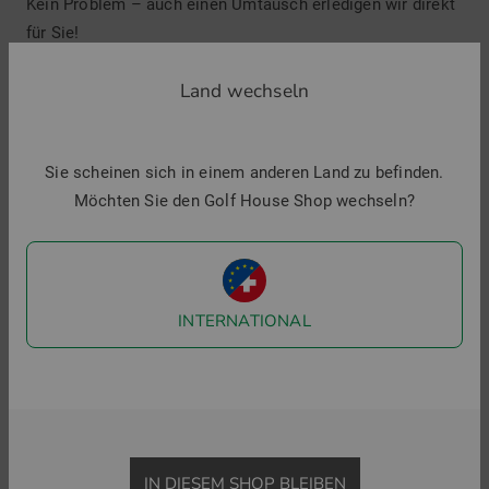
Kein Problem – auch einen Umtausch erledigen wir direkt
für Sie!
Land wechseln
Sie scheinen sich in einem anderen Land zu befinden.
Möchten Sie den Golf House Shop wechseln?
Elke Fuest,
Textilexpertin in
INTERNATIONAL
der Filiale
Münster
„Einfacher geht´s
nicht: bequem von zu
IN DIESEM SHOP BLEIBEN