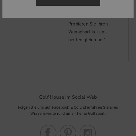
Hause Ihr Lieblingsteil
aussuchen und in Ihre
Filiale liefern lassen.
Probieren Sie Ihren
Wunschartikel am
besten gleich an!“
Golf House im Social Web
Folgen Sie uns auf Facebook & Co und erfahren Sie alles
Wissenswerte rund ums Thema Golfsport.