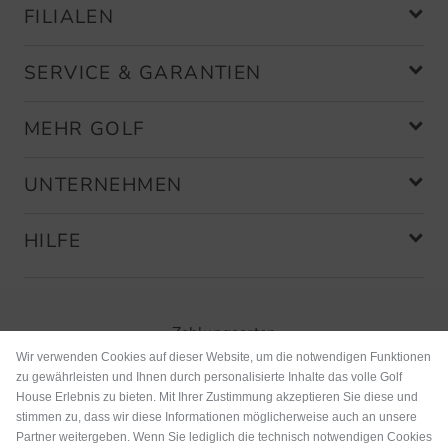
FILIALEN
SERVICE & GARANTIEN
MEHR GOLF
UNTERNEHMEN
HILFE
Zahlungsarten
Wir verwenden Cookies auf dieser Website, um die notwendigen Funktionen
zu gewährleisten und Ihnen durch personalisierte Inhalte das volle Golf
House Erlebnis zu bieten. Mit Ihrer Zustimmung akzeptieren Sie diese und
stimmen zu, dass wir diese Informationen möglicherweise auch an unsere
Partner weitergeben. Wenn Sie lediglich die technisch notwendigen Cookies