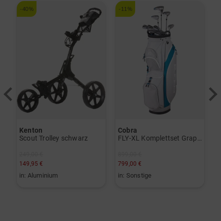
-40%
-11%
-
Kenton
Cobra
B
Scout Trolley schwarz
FLY-XL Komplettset Graphit, Ladies
249,00 €
899,00 €
3
149,95 €
799,00 €
2
in: Aluminium
in: Sonstige
i