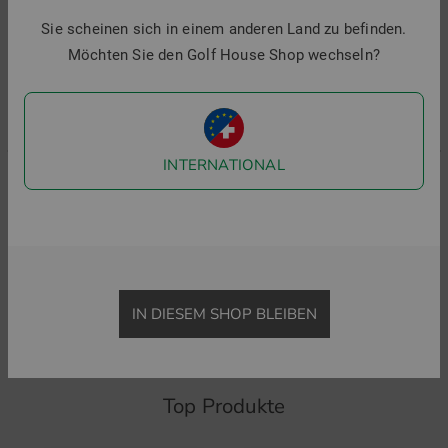
Sie scheinen sich in einem anderen Land zu befinden.
1
Möchten Sie den Golf House Shop wechseln?
i
INTERNATIONAL
FootJoy
FootJoy
Figure Print Lisle Halbarm Polo
Floral Sketch Print Lisle Halbarm Polo
94,95 €
44,95 €
104,95 €
74,95 €
in: XXL
in: M L XL XXL
IN DIESEM SHOP BLEIBEN
Top Produkte