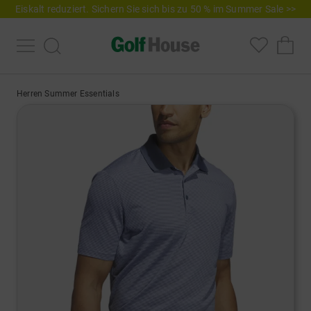
Eiskalt reduziert. Sichern Sie sich bis zu 50 % im Summer Sale >>
Herren Summer Essentials