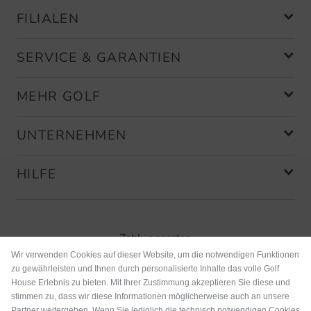
FILIALEN
SERVICE & GARANTIEN
MEHR GOLF
UNTERNEHMEN
HILFE
Zahlungsarten
Wir verwenden Cookies auf dieser Website, um die notwendigen Funktionen
zu gewährleisten und Ihnen durch personalisierte Inhalte das volle Golf
House Erlebnis zu bieten. Mit Ihrer Zustimmung akzeptieren Sie diese und
stimmen zu, dass wir diese Informationen möglicherweise auch an unsere
Partner weitergeben. Wenn Sie lediglich die technisch notwendigen Cookies