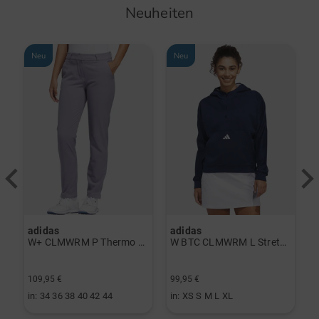
Neuheiten
Neu
Neu
adidas
adidas
J
erzieher schwarz
W+ CLMWRM P Thermo Hose grau
W BTC CLMWRM L Stretch Midlayer navy
F
109,95 €
99,95 €
8
in: 34 36 38 40 42 44
in: XS S M L XL
i