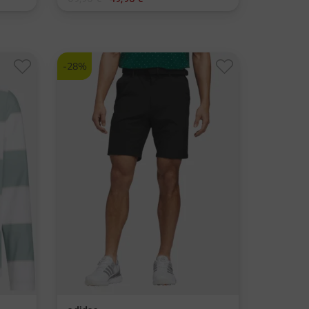
in: 30 32 36 38
-28%