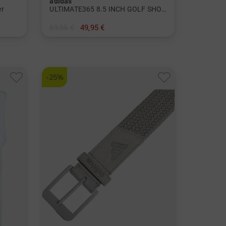
adidas
er
ULTIMATE365 8.5 INCH GOLF SHORT Bermuda
69,95 €
49,95 €
in: 32
-25%