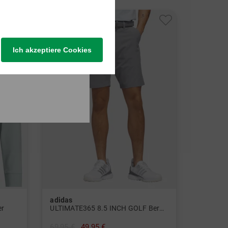
-28%
Ich akzeptiere Cookies
adidas
er
ULTIMATE365 8.5 INCH GOLF Bermuda
69,95 €
49,95 €