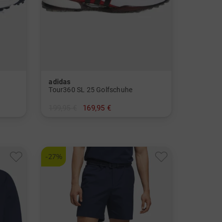
adidas
Tour360 SL 25 Golfschuhe
199,95 €
169,95 €
in: UK 8.0 UK 8.5 UK 9.0 UK 9.5 UK 10.0 UK 10.5 UK 11.0 UK 12.0
in: UK 7.5 UK 10.5
-27%