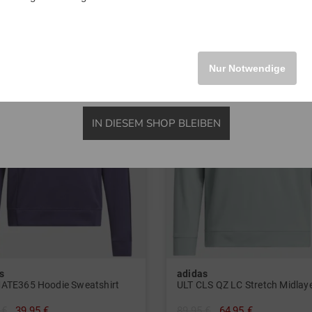
INTERNATIONAL
-27%
Nur Notwendige
IN DIESEM SHOP BLEIBEN
s
adidas
ATE365 Hoodie Sweatshirt
ULT CLS QZ LC Stretch Midlay
 €
39,95 €
89,95 €
64,95 €