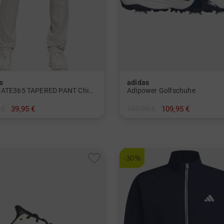
s
adidas
ULTIMATE365 TAPERED PANT Chino Hose
Adipower Golfschuhe
 €
39,95 €
159,95 €
109,95 €
/32
-30%