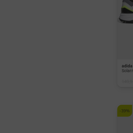
adida
Solar
149,9
-39%