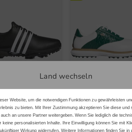
Land wechseln
s
adidas
eser Website, um die notwendigen Funktionen zu gewährleisten und
Sie scheinen sich in einem anderen Land zu befinden.
60 24 Golfschuhe
MC70 SL Golfschuhe
Erlebnis zu bieten. Mit Ihrer Zustimmung akzeptieren Sie diese und
Möchten Sie den Golf House Shop wechseln?
0 €
139,95 €
149,95 €
129,95 €
 auch an unsere Partner weitergeben. Wenn Sie lediglich die tech
r keine personalisierten Inhalte. Ihre Einwilligung können Sie mit Kl
 8.0 UK 9.0 UK 10.0
in: UK 8.0 UK 9.0 UK 9.5 UK 11.0 
ukünftiger Wirkung widerrufen. Weitere Informationen finden Sie in