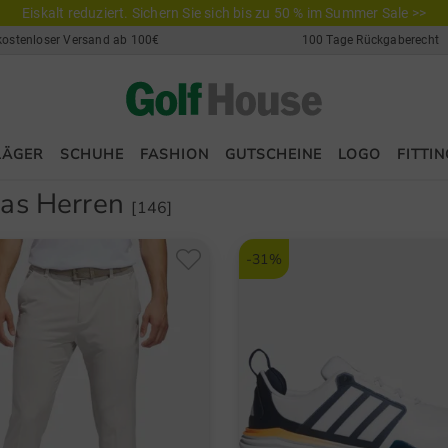
Eiskalt reduziert. Sichern Sie sich bis zu 50 % im Summer Sale >>
kostenloser Versand ab 100€
100 Tage Rückgaberecht
LÄGER
SCHUHE
FASHION
GUTSCHEINE
LOGO
FITTIN
das Herren
[146]
-31%