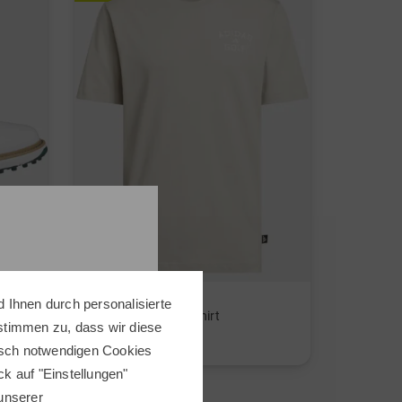
adidas
 Ihnen durch personalisierte
CHIP T Halbarm T-Shirt
 stimmen zu, dass wir diese
49,95 €
34,95 €
nisch notwendigen Cookies
ick auf "Einstellungen"
UK 12.0
in: L XL
 unserer