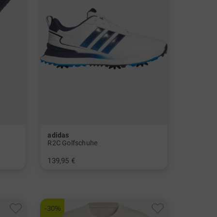
adidas
R2C Golfschuhe
139,95 €
in: UK 10.5 UK 14.5
-30%