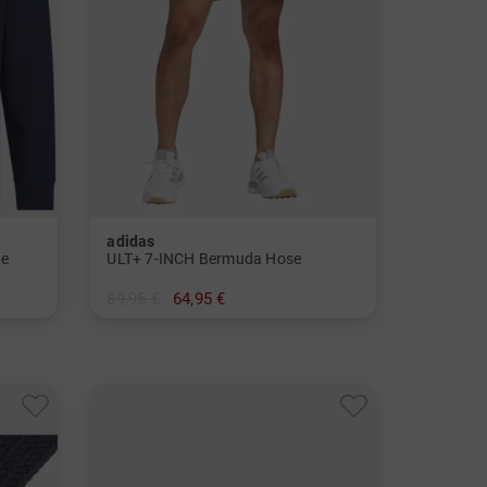
adidas
ke
ULT+ 7-INCH Bermuda Hose
89,95 €
64,95 €
in: 32 34