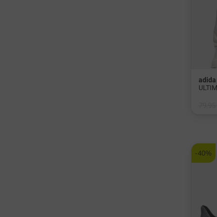
adida
79,95
in: 32
-40%