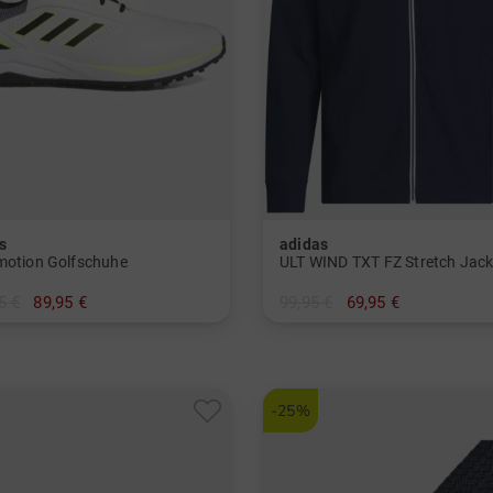
s
adidas
motion Golfschuhe
ULT WIND TXT FZ Stretch Jac
5 €
89,95 €
99,95 €
69,95 €
in: UK 8.0 UK 8.5 UK 9.0 UK 9.5 UK 10.0 UK 10.5 UK 11.0 UK 12.0
in: XL XXL
-25%