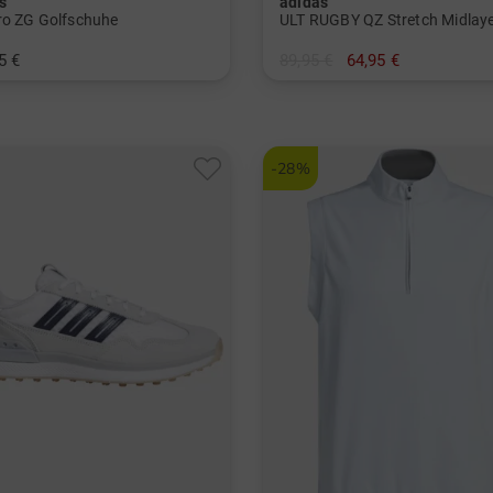
s
adidas
ro ZG Golfschuhe
ULT RUGBY QZ Stretch Midlay
5 €
89,95 €
64,95 €
9.5
in: S M L XL
-28%