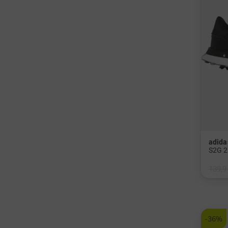
adida
S2G 2
139,9
in: UK
-36%