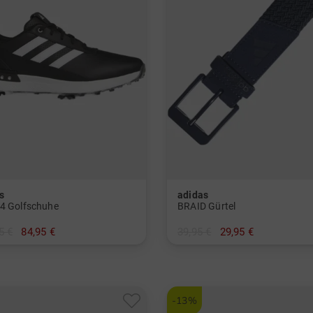
s
adidas
4 Golfschuhe
BRAID Gürtel
5 €
84,95 €
39,95 €
29,95 €
 9.0 UK 12.0
in: L/XL
-13%