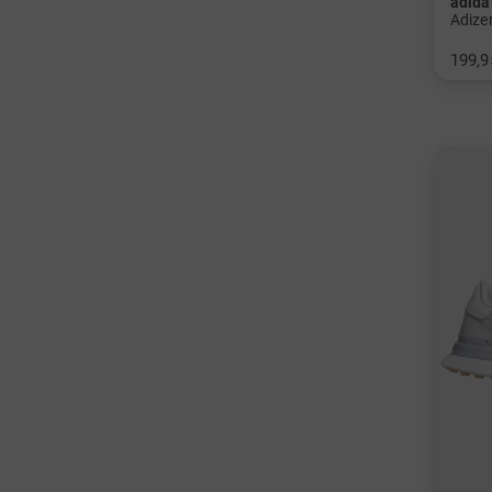
adida
Adize
199,9
in: UK 