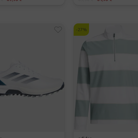
L
in: S L XL XXL
-27%