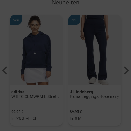
Neuheiten
Neu
Neu
adidas
J.Lindeberg
J
erzieher schwarz
W BTC CLMWRM L Stretch Midlayer navy
Fiona Leggings Hose navy
99,95 €
89,95 €
1
in: XS S M L XL
in: S M L
i