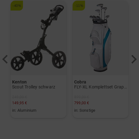
-40%
-11%
-
Kenton
Cobra
K
Scout Trolley schwarz
FLY-XL Komplettset Graphit, Ladies
S
249,00 €
899,00 €
2
149,95 €
799,00 €
1
in: Aluminium
in: Sonstige
i