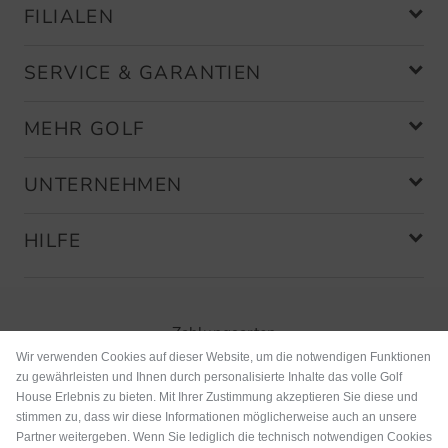
FILIALEN
SERVICE & GARANTIEN
MEHR GOLF
UNTERNEHMEN
HILFE
Zahlungsarten
Wir verwenden Cookies auf dieser Website, um die notwendigen Funktionen
zu gewährleisten und Ihnen durch personalisierte Inhalte das volle Golf
House Erlebnis zu bieten. Mit Ihrer Zustimmung akzeptieren Sie diese und
stimmen zu, dass wir diese Informationen möglicherweise auch an unsere
Partner weitergeben. Wenn Sie lediglich die technisch notwendigen Cookies