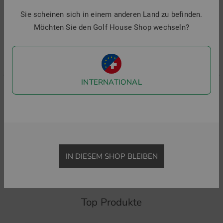
Sie scheinen sich in einem anderen Land zu befinden.
Möchten Sie den Golf House Shop wechseln?
INTERNATIONAL
J.Lindeberg
J.Lindeberg
P
Kalle Halbarm Polo
KV Tour Golf Halbarm Polo
99,95 €
69,95 €
99,95 €
69,95 €
8
in: S M L XL XXL
in: S M L XL XXL
i
IN DIESEM SHOP BLEIBEN
Top Produkte