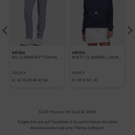
FootJoy
Schuhe sind sehr gut
adidas
adidas
J
erzieher schwarz
W+ CLMWRM P Thermo Hose grau
W BTC CLMWRM L Stretch Midlayer navy
F
109,95 €
99,95 €
8
in: 34 36 38 40 42 44
in: XS S M L XL
i
Golf House im Social Web
Folgen Sie uns auf Facebook & Co und erfahren Sie alles
Wissenswerte rund ums Thema Golfsport.