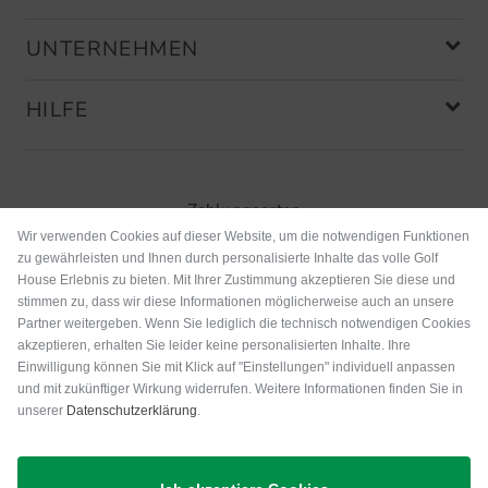
UNTERNEHMEN
HILFE
Zahlungsarten
Wir verwenden Cookies auf dieser Website, um die notwendigen Funktionen
zu gewährleisten und Ihnen durch personalisierte Inhalte das volle Golf
House Erlebnis zu bieten. Mit Ihrer Zustimmung akzeptieren Sie diese und
stimmen zu, dass wir diese Informationen möglicherweise auch an unsere
Partner weitergeben. Wenn Sie lediglich die technisch notwendigen Cookies
akzeptieren, erhalten Sie leider keine personalisierten Inhalte. Ihre
Einwilligung können Sie mit Klick auf "Einstellungen" individuell anpassen
und mit zukünftiger Wirkung widerrufen. Weitere Informationen finden Sie in
unserer
Datenschutzerklärung
.
Versand