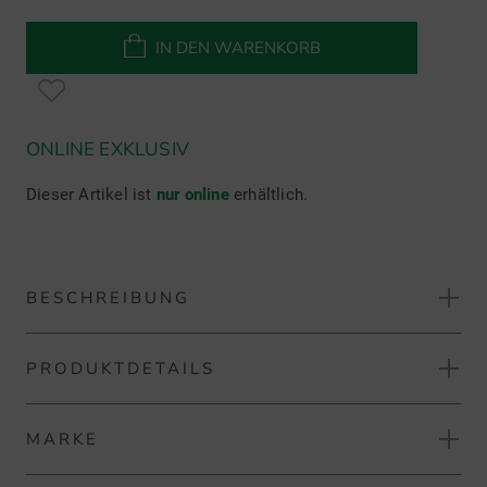
IN DEN WARENKORB
ONLINE EXKLUSIV
Dieser Artikel ist
nur online
erhältlich.
BESCHREIBUNG
PRODUKTDETAILS
FootJoy Prolite
Die FootJoy ProLite Golfschuhe überzeugen mit
MARKE
Materialhinweise:
hervorragender Traktion, Komfort und Vielseitigkeit durch
ein leichtes Design.