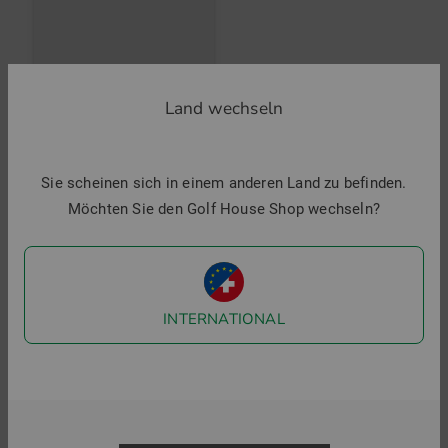
direkter Umtausch.
Valiente
Land wechseln
Socken
9,95 €
6,95 €
Community Member
(
28.05.2026
)
in: 35-37 38-41
Sie scheinen sich in einem anderen Land zu befinden.
Möchten Sie den Golf House Shop wechseln?
Super schuh
Super Passform
Top Produkte
INTERNATIONAL
-40%
-11%
-
Community Member
(
04.05.2026
)