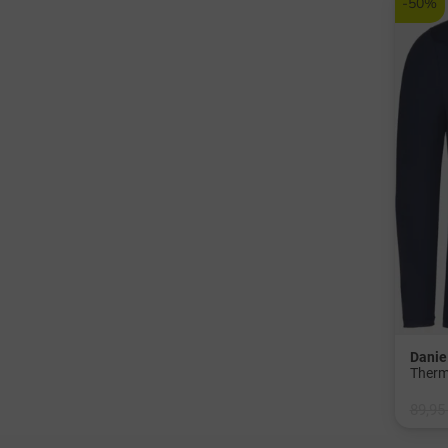
-50%
Danie
Therm
89,95
in: M 