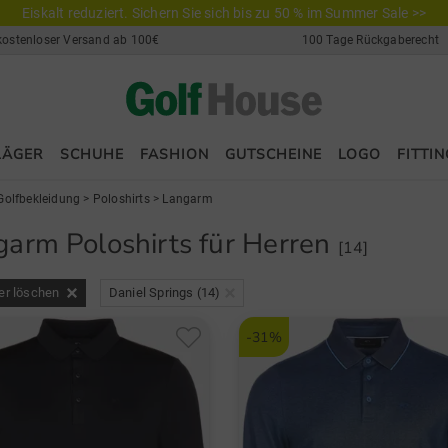
Eiskalt reduziert. Sichern Sie sich bis zu 50 % im Summer Sale >>
kostenloser Versand ab 100€
100 Tage Rückgaberecht
LÄGER
SCHUHE
FASHION
GUTSCHEINE
LOGO
FITTIN
Golfbekleidung
>
Poloshirts
>
Langarm
garm Poloshirts für Herren
[14]
ter löschen
Daniel Springs (14)
-31%