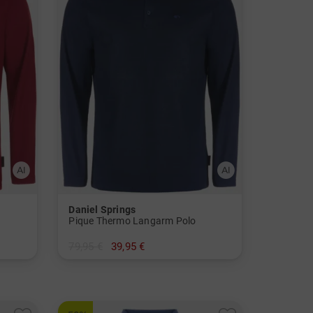
Daniel Springs
Pique Thermo Langarm Polo
79,95 €
39,95 €
in: M XL XXL