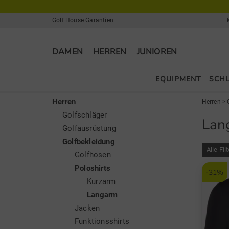
Golf House Garantien
DAMEN
HERREN
JUNIOREN
EQUIPMENT
SCH
Herren
Herren
>
Golfschläger
Lan
Golfausrüstung
Golfbekleidung
Alle Fil
Golfhosen
Poloshirts
-31%
Kurzarm
Langarm
Jacken
Funktionsshirts