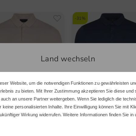
-31%
Land wechseln
eser Website, um die notwendigen Funktionen zu gewährleisten und
Sie scheinen sich in einem anderen Land zu befinden.
Erlebnis zu bieten. Mit Ihrer Zustimmung akzeptieren Sie diese und
Möchten Sie den Golf House Shop wechseln?
 auch an unsere Partner weitergeben. Wenn Sie lediglich die tech
r keine personalisierten Inhalte. Ihre Einwilligung können Sie mit Kl
ukünftiger Wirkung widerrufen. Weitere Informationen finden Sie in
INTERNATIONAL
l Springs
Daniel Springs
 Thermo Langarm Polo
Langarm Polo