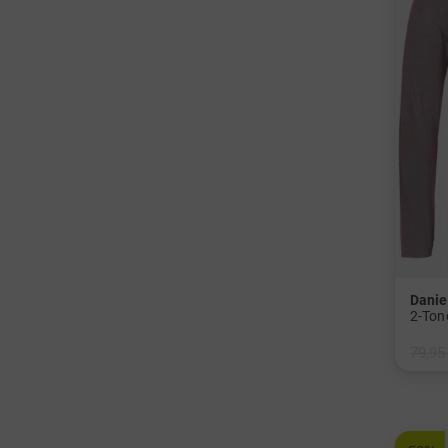
Danie
2-Ton
79,95
in: S