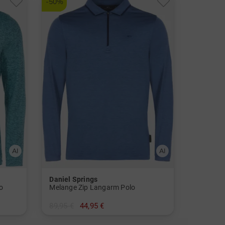
-50%
Daniel Springs
o
Melange Zip Langarm Polo
89,95 €
44,95 €
in: M L XL XXL XXXL