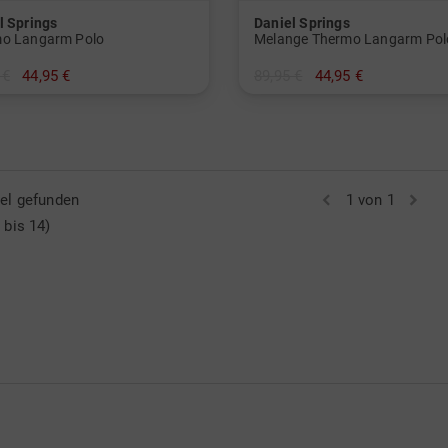
l Springs
Daniel Springs
o Langarm Polo
Melange Thermo Langarm Pol
 €
44,95 €
89,95 €
44,95 €
L XL XXL XXXL
in: M L XL XXL XXXL
kel gefunden
1 von 1
 bis 14)