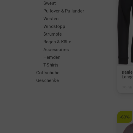
Sweat
Pullover & Pullunder
Westen
Windstopp
Strümpfe
Regen & Kälte
Accessoires
Hemden
T-Shirts
Danie
Golfschuhe
Langa
Geschenke
79,95
in: S 
-68%