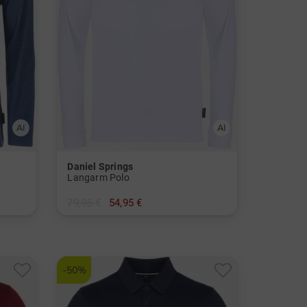
Daniel Springs
Langarm Polo
79,95 €
54,95 €
in: M L XL XXL XXXL
-50%