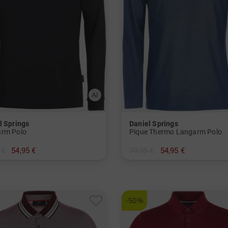
l Springs
Daniel Springs
rm Polo
Pique Thermo Langarm Polo
 €
54,95 €
79,95 €
54,95 €
M L XL XXL
in: M L XL XXL XXXL
-50%