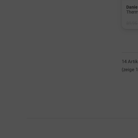
Danie
Therm
89,95
in: M 
14 Arti
(zeige 1