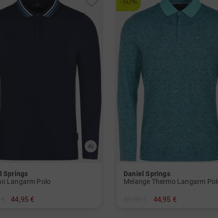
-50%
l Springs
Daniel Springs
o Langarm Polo
Melange Thermo Langarm Pol
 €
44,95 €
89,95 €
44,95 €
L XL XXL XXXL
in: M L XL XXL XXXL