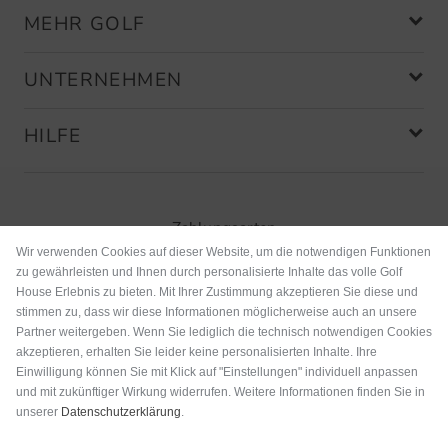
MEHR GOLF
UNTERNEHMEN
HILFE
Zahlungsarten
Wir verwenden Cookies auf dieser Website, um die notwendigen Funktionen
zu gewährleisten und Ihnen durch personalisierte Inhalte das volle Golf
House Erlebnis zu bieten. Mit Ihrer Zustimmung akzeptieren Sie diese und
stimmen zu, dass wir diese Informationen möglicherweise auch an unsere
Partner weitergeben. Wenn Sie lediglich die technisch notwendigen Cookies
akzeptieren, erhalten Sie leider keine personalisierten Inhalte. Ihre
Einwilligung können Sie mit Klick auf "Einstellungen" individuell anpassen
und mit zukünftiger Wirkung widerrufen. Weitere Informationen finden Sie in
unserer
Datenschutzerklärung
.