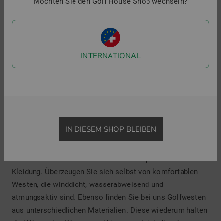
Betriebstemperatur eines Golfspielers bleibt
Möchten Sie den Golf House Shop wechseln?
weitestgehend konstant, sodass Erkältungen gewöhnlich
erst gar nicht entstehen können.
Golf Weste für Herren für die Übergangszeit
INTERNATIONAL
Durchstöbern Sie unseren Onlineshop von Golf House
nach den heimlichen Stars im Kleiderschrank eines
Golfers. So finden Sie bei uns eine Vielzahl an stilvollen
Golfwesten für Herren mit raffinierten Strukturen und
effektiven Details. Somit werden sie schnell zu einem
IN DIESEM SHOP BLEIBEN
unverzichtbaren Kleidungsstück. Sie sind modisch,
funktionell und trendig. Außerdem stehen unsere Herren
Golf Westen für authentische und hochqualitative
Kleidung. Überzeugen Sie sich selbst von komfortablen
Westen, die winddicht, wasserabweisend und
atmungsaktiv sind. Ebenso finden Sie bei uns Golfwesten
aus unterschiedlichen Materialien. Diese wiederum halten