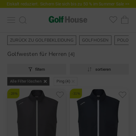
Eiskalt reduziert. Sichern Sie sich bis zu 50 % im Summer Sale >>
ZURÜCK ZU GOLFBEKLEIDUNG
GOLFHOSEN
POLOSH
Golfwesten für Herren
[4]
filtern
sortieren
Alle Filter löschen
Ping (4)
-28%
-31%