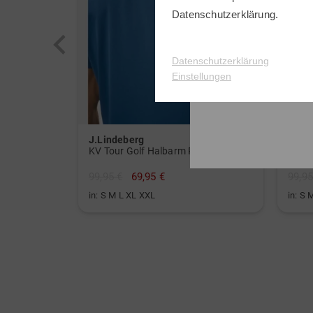
Datenschutzerklärung
.
Datenschutzerklärung
Einstellungen
J.Lindeberg
J.Li
KV Tour Golf Halbarm Polo
Kalle
99,95 €
69,95 €
99,95
in: S M L XL XXL
in: S 