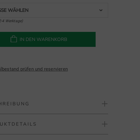
SE WÄHLEN
2-4 Werktage)
IN DEN WARENKORB
albestand prüfen und reservieren
HREIBUNG
UKTDETAILS
berg Lionel Halbarm Polo
el Polo ist von Augusta inspiriert und besteht aus