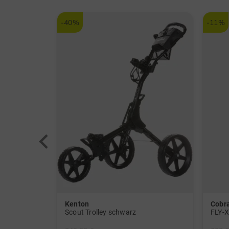
-40%
-11%
Kenton
Cobr
LK835ST 4000 ANSI Lumen 4K Golf Laserprojektor schwarz
Scout Trolley schwarz
FLY-X