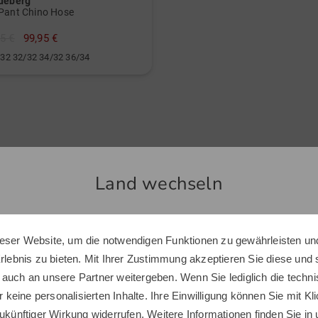
ndeberg
wassera
Pant Chino Hose
Golfbekl
5 €
99,95 €
Überzeu
0/32 32/32 34/32 36/34
Golfklei
Jacke, a
die sich
Golfpart
Ähnliche Artikel
Land wechseln
-27%
eser Website, um die notwendigen Funktionen zu gewährleisten und
Sie scheinen sich in einem anderen Land zu befinden.
Erlebnis zu bieten. Mit Ihrer Zustimmung akzeptieren Sie diese und
Möchten Sie den Golf House Shop wechseln?
 auch an unsere Partner weitergeben. Wenn Sie lediglich die tech
r keine personalisierten Inhalte. Ihre Einwilligung können Sie mit Kl
ukünftiger Wirkung widerrufen. Weitere Informationen finden Sie in