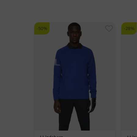
-50%
-28%