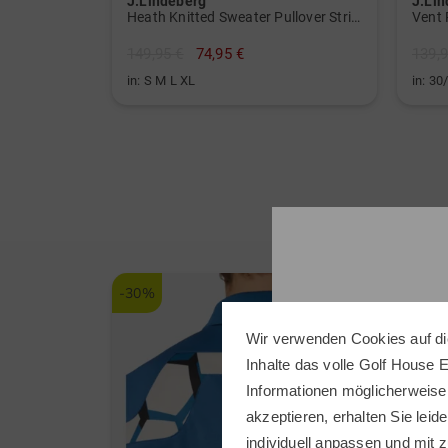
J.Lindeberg
J.Li
Heath Knitted Sweater Pullover Strick
Vent 
149,95 €
74,95 €
139,9
in: S M L XL
in: 3
-30%
-30%
Wir verwenden Cookies auf di
Inhalte das volle Golf House 
Informationen möglicherweise
akzeptieren, erhalten Sie leide
individuell anpassen und mit z