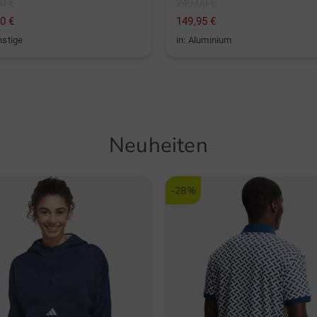
0 €
249,00 €
0 €
149,95 €
nstige
in: Aluminium
Neuheiten
-28%