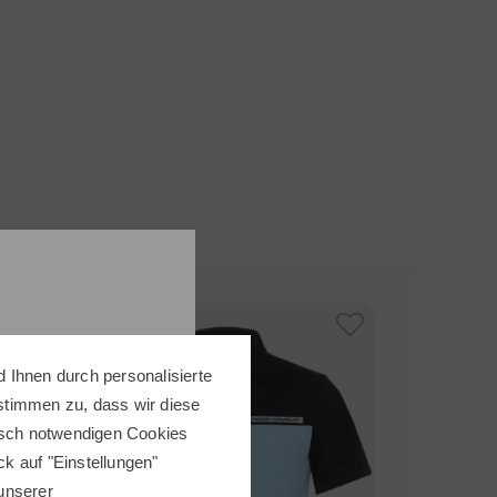
bweisende Materialien aus. Ergänzt wird die
eidung von J.Lindeberg durch frische Farben.
gen Sie sich bei Golf House und erleben Sie
dung von J.Lindeberg. Ob Hose, Shirt, Weste oder
lle Kleidungsstücke sind aus erlesenen Stoffen,
 leicht anfühlen und die Spieler während der
ie in keiner Weise behindert.
ZUR J.LINDEBERG MARKENSEITE
-50%
-50%
 Ihnen durch personalisierte
 stimmen zu, dass wir diese
nisch notwendigen Cookies
ick auf "Einstellungen"
 unserer