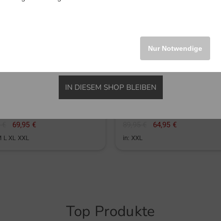
INTERNATIONAL
Nur Notwendige
IN DIESEM SHOP BLEIBEN
ndeberg
Penguin
 Halbarm Polo
Heritage Sweater Halbarm Pol
 €
69,95 €
89,95 €
64,95 €
M L XL XXL
in: XXL
Top Produkte