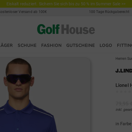
Eiskalt reduziert. Sichern Sie sich bis zu 50 % im Summer Sale >>
kostenloser Versand ab 100€
100 Tage Rückgaberecht
LÄGER
SCHUHE
FASHION
GUTSCHEINE
LOGO
FITTIN
Herren Su
Lionel 
79,95 
inkl. gese
in Farb