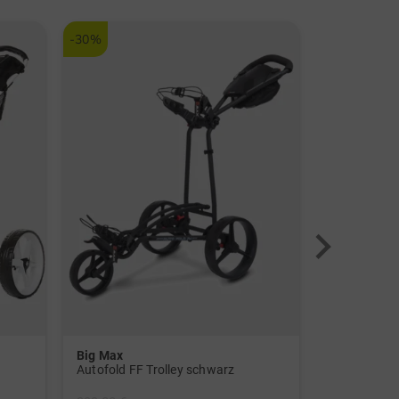
-30%
-45%
Big Max
Wilson
Autofold FF Trolley schwarz
Reflex Komp