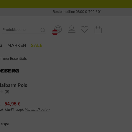
Bestellhotline 0800 0 700 601
G
MARKEN
SALE
mmer Essentials
Halbarm Polo
(0)
€
54,95 €
tzl. MwSt., zzgl.
Versandkosten
e
royal