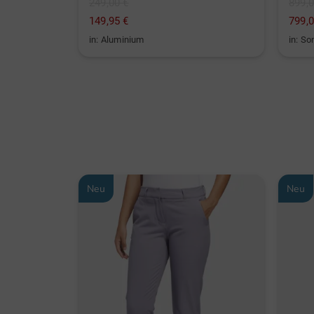
249,00 €
899,0
149,95 €
799,0
in: Aluminium
in: So
Neu
Neu