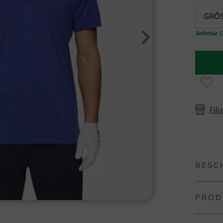
GRÖS
lieferbar
(
Fili
BESC
PROD
J.Linde
Das Lion