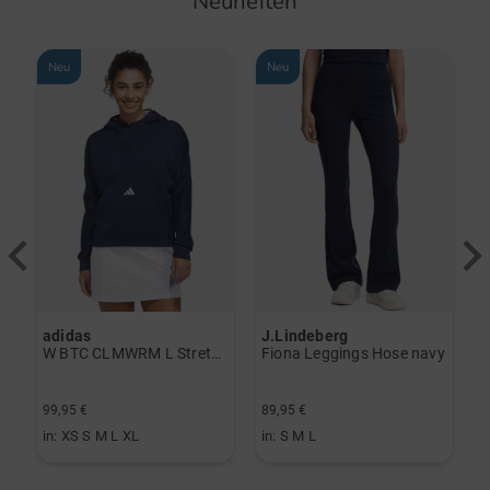
Neuheiten
Neu
Neu
adidas
J.Lindeberg
J
erzieher schwarz
W BTC CLMWRM L Stretch Midlayer navy
Fiona Leggings Hose navy
99,95 €
89,95 €
1
in: XS S M L XL
in: S M L
i