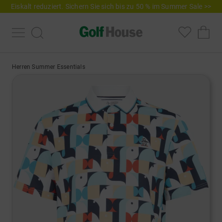
Eiskalt reduziert. Sichern Sie sich bis zu 50 % im Summer Sale >>
Herren Summer Essentials