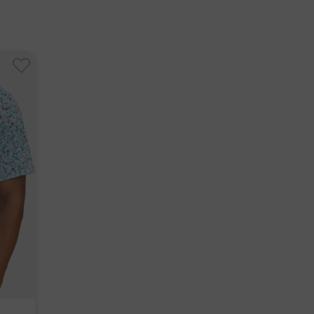
ortliche Person:
ngsaktiv
rvers
tch
efstraat 4, 4702 LC Roosendaal NL
sbrands.nl
eraturausgleichend
nummer:
9162