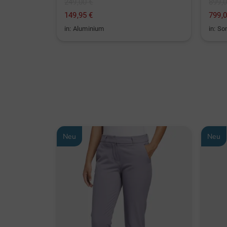
249,00 €
899,0
149,95 €
799,0
in: Aluminium
in: So
Neu
Neu