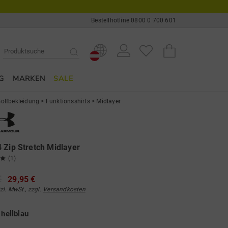
Bestellhotline 0800 0 700 601
G
MARKEN
SALE
olfbekleidung
>
Funktionsshirts
>
Midlayer
 Zip Stretch Midlayer
(1)
€
29,95 €
tzl. MwSt., zzgl.
Versandkosten
e
hellblau