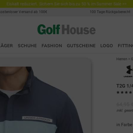
Eiskalt reduziert. Sichern Sie sich bis zu 50 % im Summer Sale >>
kostenloser Versand ab 100€
100 Tage Rückgaberecht
LÄGER
SCHUHE
FASHION
GUTSCHEINE
LOGO
FITTIN
Herren
>
G
T2G 1/4
64,95 
inkl. gese
in Farb