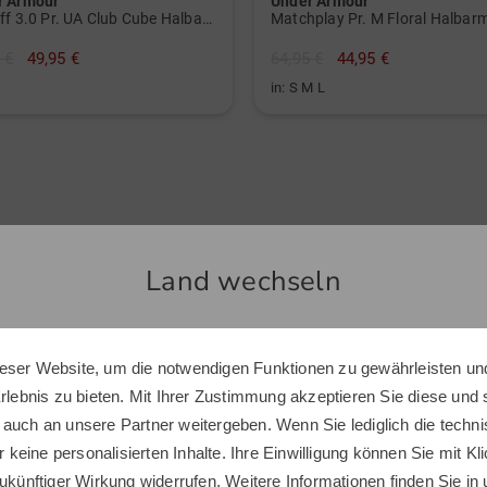
r Armour
Under Armour
Playoff 3.0 Pr. UA Club Cube Halbarm Polo
Matchplay Pr. M Floral Halbar
 €
49,95 €
64,95 €
44,95 €
in: S M L
Ähnliche Artikel
Land wechseln
-27%
eser Website, um die notwendigen Funktionen zu gewährleisten und
Sie scheinen sich in einem anderen Land zu befinden.
Erlebnis zu bieten. Mit Ihrer Zustimmung akzeptieren Sie diese und
Möchten Sie den Golf House Shop wechseln?
 auch an unsere Partner weitergeben. Wenn Sie lediglich die tech
r keine personalisierten Inhalte. Ihre Einwilligung können Sie mit Kl
ukünftiger Wirkung widerrufen. Weitere Informationen finden Sie in