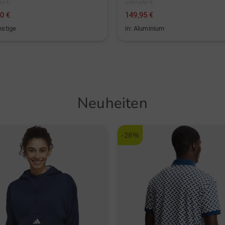
0 €
249,00 €
0 €
149,95 €
nstige
in: Aluminium
Neuheiten
-28%