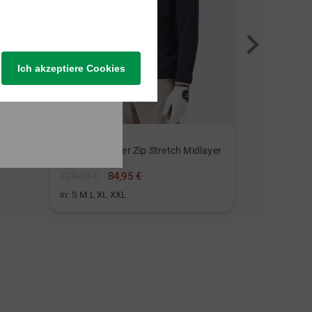
Ich akzeptiere Cookies
Mens Major Baselayer Stretch Midlayer
Macade Golf
Therma Quarter Zip Stretch Midlayer
124,95 €
84,95 €
in: S M L XL XXL