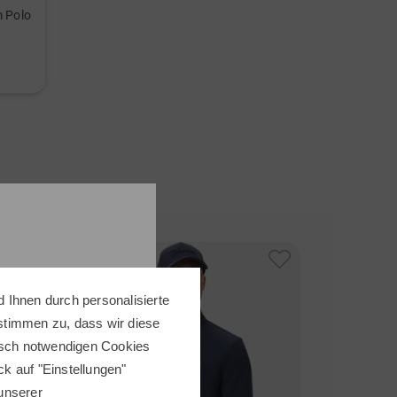
m Polo
-32%
-52%
Under Armo
Drive Wind H
 Ihnen durch personalisierte
104,95 €
4
 stimmen zu, dass wir diese
in: S M
nisch notwendigen Cookies
ick auf "Einstellungen"
 unserer