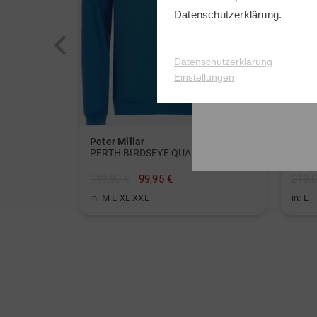
Datenschutzerklärung
.
Datenschutzerklärung
Einstellungen
Peter Millar
Call
PERTH BIRDSEYE QUARTER-ZIP Stretch Midlayer
149,95 €
99,95 €
219,0
in: M L XL XXL
in: L