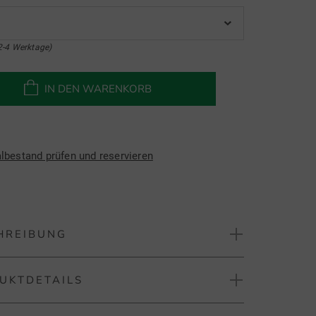
2-4 Werktage)
IN DEN WARENKORB
albestand prüfen und reservieren
HREIBUNG
UKTDETAILS
rmour T2G 1/4 Zip Stretch Midlayer
layer bietet eine bequeme Passform und hohen