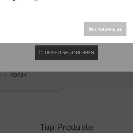
INTERNATIONAL
Nur Notwendige
Backtee
89,95 €
64,95 €
IN DIESEM SHOP BLEIBEN
in: XXL XXXL
away Legacy
LS Triple Track 1/4 Zip Sweater Stretch Midlayer
0 €
109,95 €
Top Produkte