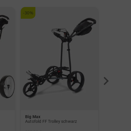
-30%
-45%
Big Max
Wilson
Autofold FF Trolley schwarz
Reflex Komp