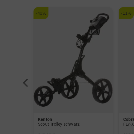
-40%
-11%
Kenton
Cobr
LK835ST 4000 ANSI Lumen 4K Golf Laserprojektor schwarz
Scout Trolley schwarz
FLY-X