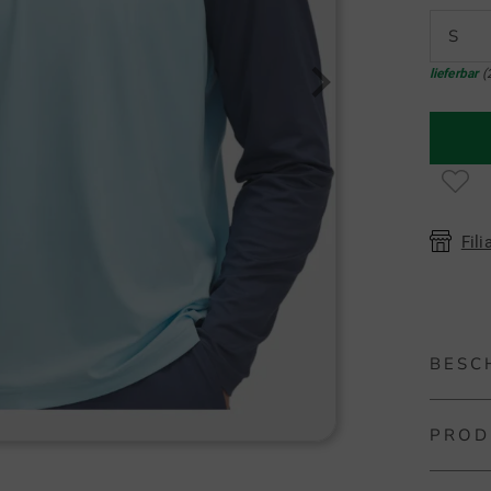
S
lieferbar
(
Fili
BESC
PROD
Under A
Der Mid