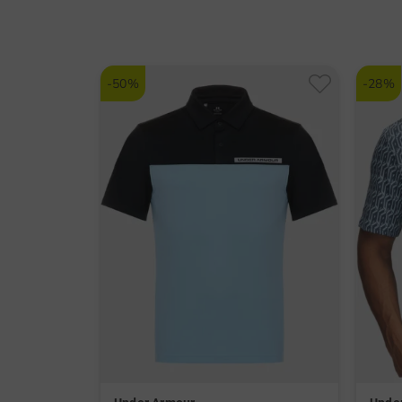
-50%
-28%