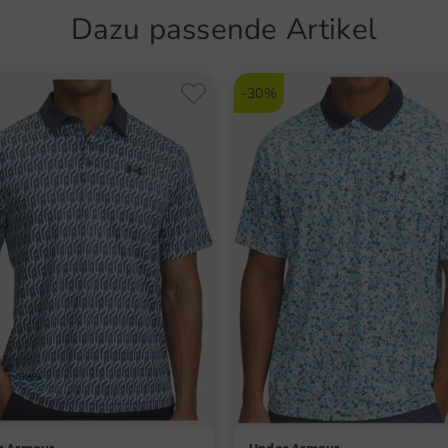
Verantw
Atmu
Dazu passende Artikel
Peter Ku
Stre
Zwaanho
peter@u
Temp
-30%
Artikel
5595