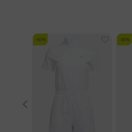
-50%
-30%