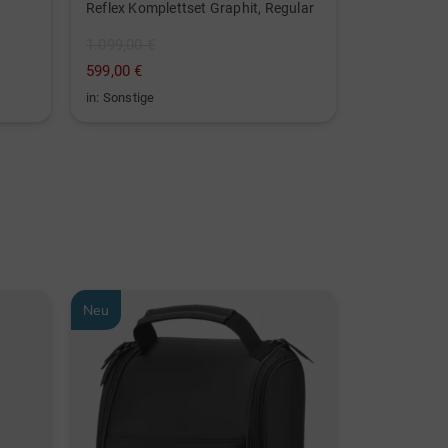
Reflex Komplettset Graphit, Regular
Scout Trolle
1.099,00 €
249,00 €
599,00 €
149,95 €
in: Sonstige
in: Aluminiu
Neu
Neu