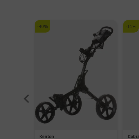
-40%
-11%
Kenton
Cobr