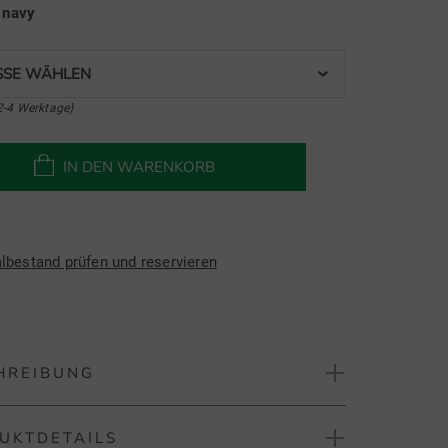
e
navy
SE WÄHLEN
2-4 Werktage)
IN DEN WARENKORB
albestand prüfen und reservieren
HREIBUNG
UKTDETAILS
W ULT 5 PKT PT lang Hose