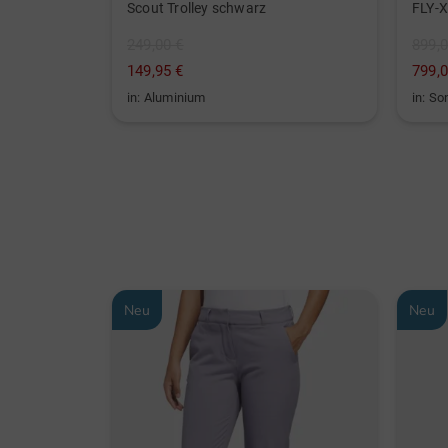
LK835ST 4000 ANSI Lumen 4K Golf Laserprojektor schwarz
Scout Trolley schwarz
FLY-X
249,00 €
899,0
149,95 €
799,0
in: Aluminium
in: So
Neu
Neu