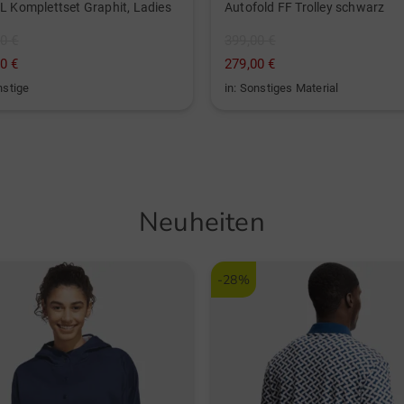
L Komplettset Graphit, Ladies
Autofold FF Trolley schwarz
0 €
399,00 €
0 €
279,00 €
nstige
in: Sonstiges Material
Neuheiten
-28%