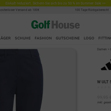
Eiskalt reduziert. Sichern Sie sich bis zu 50 % im Summer Sale >>
kostenloser Versand ab 100€
100 Tage Rückgaberecht
LÄGER
SCHUHE
FASHION
GUTSCHEINE
LOGO
FITTIN
Damen
>
W ULT 
99,95 
inkl. gese