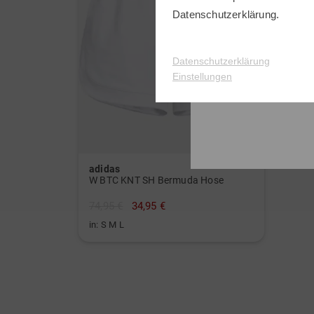
Datenschutzerklärung
.
Datenschutzerklärung
Einstellungen
adidas
W BTC KNT SH Bermuda Hose
74,95 €
34,95 €
in: S M L