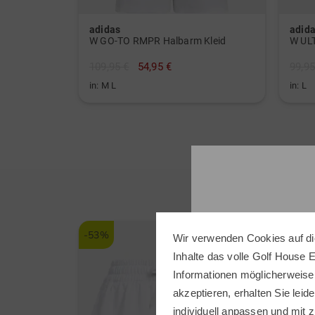
adidas
adid
W GO-TO RMPR Halbarm Kleid
W ULT
109,95 €
54,95 €
99,95
in: M L
in: L
-53%
Wir verwenden Cookies auf di
Inhalte das volle Golf House 
Informationen möglicherweise
akzeptieren, erhalten Sie leide
individuell anpassen und mit z