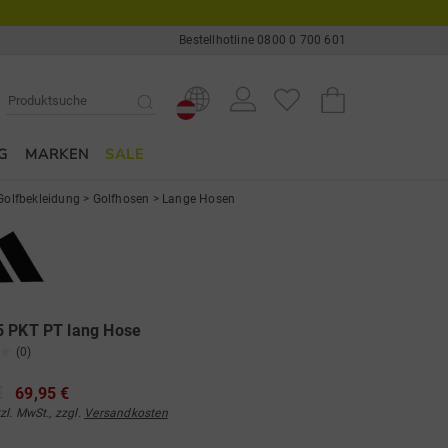
Bestellhotline 0800 0 700 601
G
MARKEN
SALE
Golfbekleidung
>
Golfhosen
>
Lange Hosen
5 PKT PT lang Hose
(0)
€
69,95 €
tzl. MwSt., zzgl.
Versandkosten