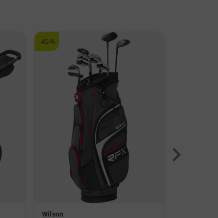
-45%
-40%
Wilson
Kenton