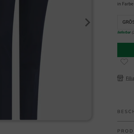
in Farb
GRÖS
lieferbar
(
Fili
BESC
PROD
adidas 