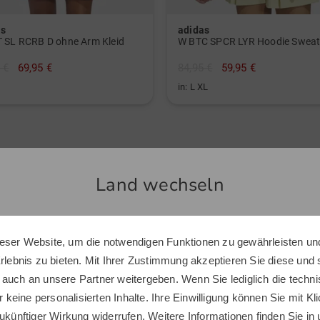
Nach
as
adidas
 SL RCRB D ohne Arm Kleid
W BTC SPCR LYR Hoodie Sweat
 €
69,95 €
84,95 €
59,95 €
in: L XL
Land wechseln
Ähnliche Artikel
eser Website, um die notwendigen Funktionen zu gewährleisten und
Sie scheinen sich in einem anderen Land zu befinden.
Erlebnis zu bieten. Mit Ihrer Zustimmung akzeptieren Sie diese und
Möchten Sie den Golf House Shop wechseln?
 auch an unsere Partner weitergeben. Wenn Sie lediglich die tech
r keine personalisierten Inhalte. Ihre Einwilligung können Sie mit Kl
ukünftiger Wirkung widerrufen. Weitere Informationen finden Sie in