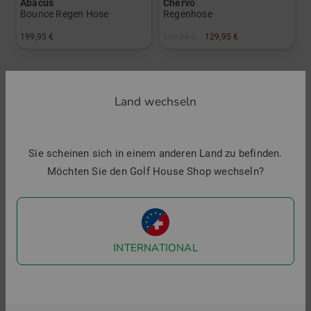
Abacus
Chervo
Bounce Regen Hose
Regenhose
199,95 €
269,00 €
129,95 €
in: S M L XL XXL
in: 42
Land wechseln
-25%
Sie scheinen sich in einem anderen Land zu befinden.
Möchten Sie den Golf House Shop wechseln?
INTERNATIONAL
Cross
Abacus
Regenhose
Bounce Regen Hose