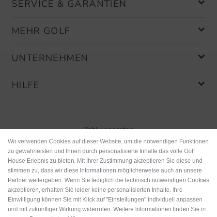
SERVICE & GARANTIEN
MEHR GOLF
UNTERNEHMEN
HILFE
Zahlungsarten
Wir verwenden Cookies auf dieser Website, um die notwendigen Funktionen
zu gewährleisten und Ihnen durch personalisierte Inhalte das volle Golf
House Erlebnis zu bieten. Mit Ihrer Zustimmung akzeptieren Sie diese und
stimmen zu, dass wir diese Informationen möglicherweise auch an unsere
Partner weitergeben. Wenn Sie lediglich die technisch notwendigen Cookies
akzeptieren, erhalten Sie leider keine personalisierten Inhalte. Ihre
Einwilligung können Sie mit Klick auf "Einstellungen" individuell anpassen
und mit zukünftiger Wirkung widerrufen. Weitere Informationen finden Sie in