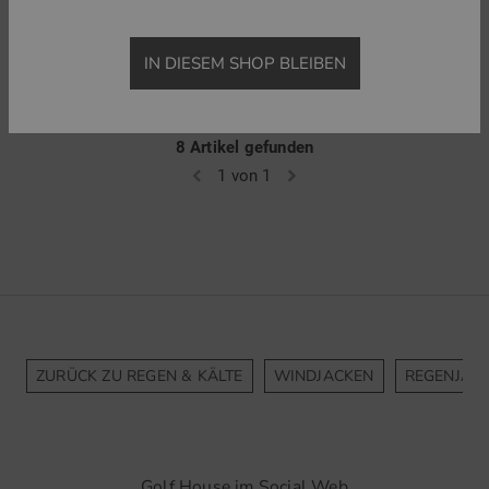
159,95 €
119,95 €
199,95 €
in: S XL XXL
in: S S-kurz M M-kurz L L-kurz XL XL-kurz XXL
IN DIESEM SHOP BLEIBEN
8 Artikel gefunden
1 von 1
ZURÜCK ZU REGEN & KÄLTE
WINDJACKEN
REGENJAC
Golf House im Social Web