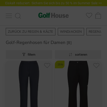
Eiskalt reduziert. Sichern Sie sich bis zu 50 % im Summer Sale >>
ZURÜCK ZU REGEN & KÄLTE
WINDJACKEN
REGENJAC
Golf-Regenhosen für Damen
[8]
filtern
sortieren
-25%