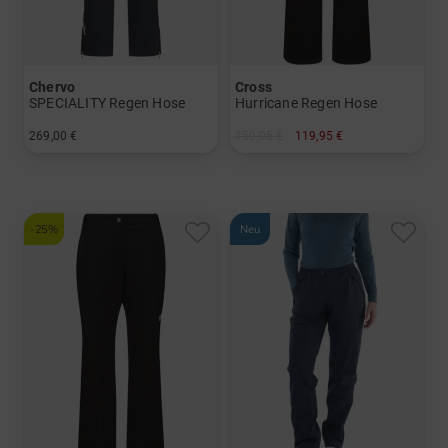
Chervo
Cross
SPECIALITY Regen Hose
Hurricane Regen Hose
269,00 €
159,95 €
119,95 €
in: 34 36 38 40 42 44 46
in: S-kurz M-kurz L-kurz XL-kurz XXL-kurz
-25%
Neu