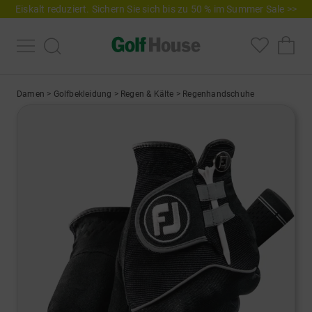
Eiskalt reduziert. Sichern Sie sich bis zu 50 % im Summer Sale >>
Damen
>
Golfbekleidung
>
Regen & Kälte
>
Regenhandschuhe