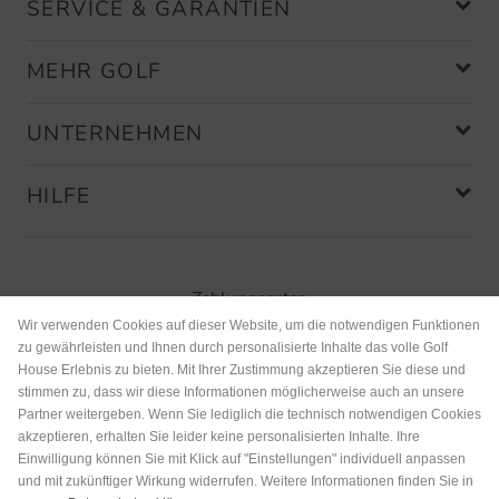
SERVICE & GARANTIEN
MEHR GOLF
UNTERNEHMEN
HILFE
Zahlungsarten
Wir verwenden Cookies auf dieser Website, um die notwendigen Funktionen
zu gewährleisten und Ihnen durch personalisierte Inhalte das volle Golf
House Erlebnis zu bieten. Mit Ihrer Zustimmung akzeptieren Sie diese und
stimmen zu, dass wir diese Informationen möglicherweise auch an unsere
Partner weitergeben. Wenn Sie lediglich die technisch notwendigen Cookies
akzeptieren, erhalten Sie leider keine personalisierten Inhalte. Ihre
Einwilligung können Sie mit Klick auf "Einstellungen" individuell anpassen
und mit zukünftiger Wirkung widerrufen. Weitere Informationen finden Sie in