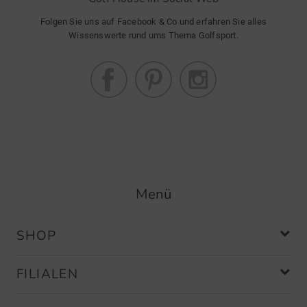
Folgen Sie uns auf Facebook & Co und erfahren Sie alles
Community Member
(
18.09.2022
)
Wissenswerte rund ums Thema Golfsport.
Regenhandschuhe
Sehr gutes Material und ideale
Passform ,
Menü
SHOP
FILIALEN