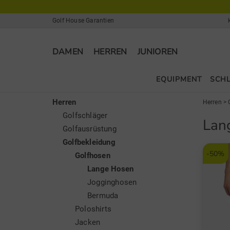
Golf House Garantien
DAMEN
HERREN
JUNIOREN
EQUIPMENT
SCH
Herren
Herren
>
Golfschläger
Lan
Golfausrüstung
Golfbekleidung
-50%
Golfhosen
Lange Hosen
Jogginghosen
Bermuda
Poloshirts
Jacken