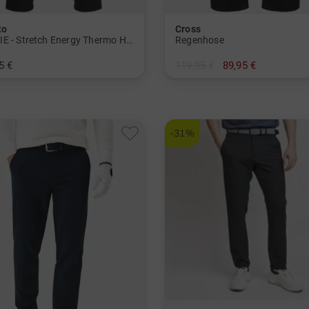
to
Cross
ROOKIE - Stretch Energy Thermo Hose
Regenhose
5 €
119,95 €
89,95 €
in: 23 24 25 26 27 28 44 46 48 50 52 54 94 98
in: S XL XXL
-31%