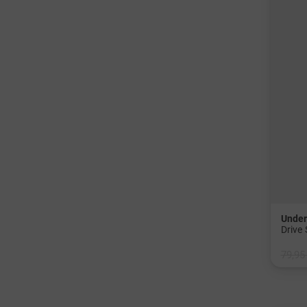
Under
Drive
79,95
in: 30