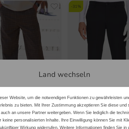
-31%
Land wechseln
eser Website, um die notwendigen Funktionen zu gewährleisten und
Sie scheinen sich in einem anderen Land zu befinden.
Erlebnis zu bieten. Mit Ihrer Zustimmung akzeptieren Sie diese und
Möchten Sie den Golf House Shop wechseln?
on
J.Lindeberg
 auch an unsere Partner weitergeben. Wenn Sie lediglich die tech
INARDI MAGNOLIA Hose
Axil Fleece Twill Pant Thermo
r keine personalisierten Inhalte. Ihre Einwilligung können Sie mit Kl
0 €
189,95 €
129,95 €
ukünftiger Wirkung widerrufen. Weitere Informationen finden Sie in