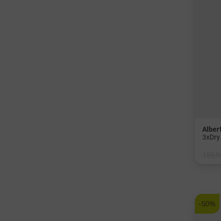
Alber
3xDry
159,9
in: 24
-50%