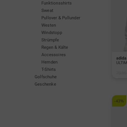
Funktionsshirts
Sweat
Pullover & Pullunder
Westen
Windstopp
Strümpfe
Regen & Kälte
Accessoires
adida
Hemden
T-Shirts
79,95
Golfschuhe
in: 32
Geschenke
-43%