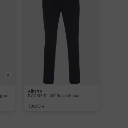
Alberto
WARREN Funktions Stretch Jogpants lang Hose
ROOKIE-D - WR Revolutional
139,95 €
2
in: 24 25 26 27 28 44 46 48 50 52 54 56 94 98 102 106