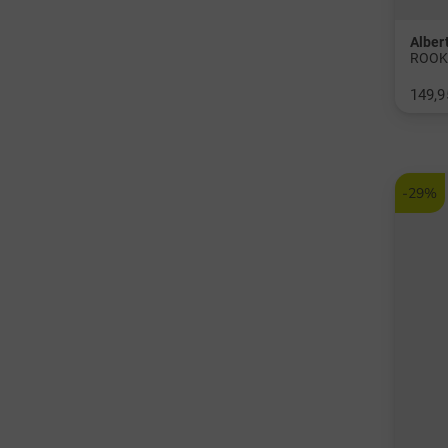
Alber
149,9
-29%