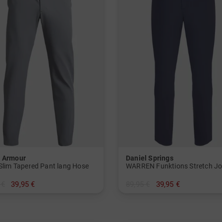
 Armour
Daniel Springs
 Slim Tapered Pant lang Hose
 €
39,95 €
89,95 €
39,95 €
/32 32/32 32/34 34/32 36/34
in: 30/32 32/32 34/32 36/32 38/3