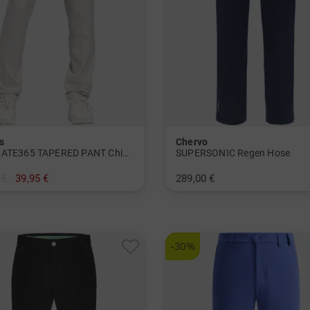
s
Chervo
ULTIMATE365 TAPERED PANT Chino Hose
SUPERSONIC Regen Hose
 €
39,95 €
289,00 €
/32
in: 46 48 50 52 54 56
-30%