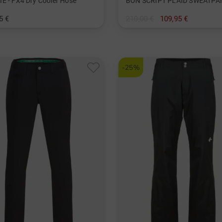
E - FX4 Dry Cooler Hose
5 €
210,00 €
109,95 €
 25 26 27 28 44 46 48 50 52 54 56
in: S M L
-25%