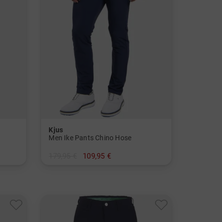
Kjus
Men Ike Pants Chino Hose
179,95 €
109,95 €
in: 32/32 33/32