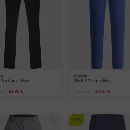
to
Chervo
 Pro Cooler Hose
SIMILE Thermo Hose
5 €
89,95 €
199,95 €
139,95 €
 25 26 27 44 50 52 54 56 58 94
in: 54
-55%