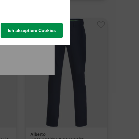
in: 30/32 32/32 34/32 34/34 36/32 36/34
in: 30/32 32/32 34/32
-31%
Ich akzeptiere Cookies
Alberto