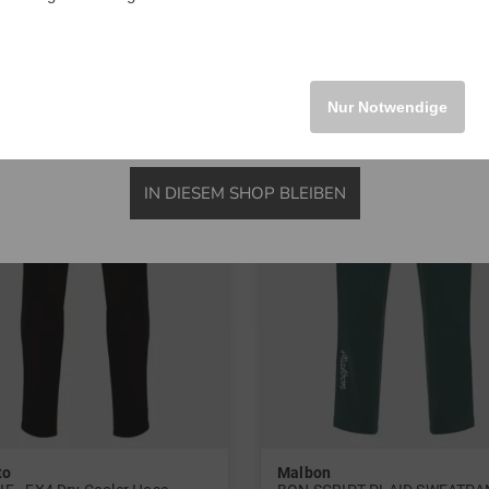
M L
INTERNATIONAL
-47%
Nur Notwendige
IN DIESEM SHOP BLEIBEN
to
Malbon