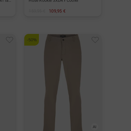
BON SCRIPT PLAID SWEATPANT lang Hose
Hose Rookie 3XDRY Cooler
159,95 €
109,95 €
in: 27
-50%