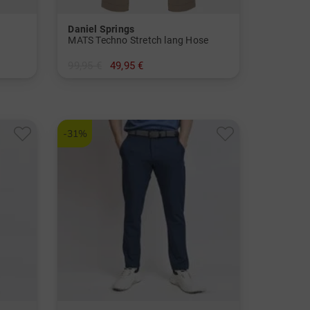
Daniel Springs
MATS Techno Stretch lang Hose
99,95 €
49,95 €
in: 30/32 34/32 36/32 38/32
-31%