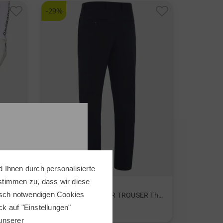
-29%
 Ihnen durch personalisierte
 stimmen zu, dass wir diese
Callaway
nisch notwendigen Cookies
 Hose
MIDWEIGHT WINTER TROUSER Thermo Hose
ick auf "Einstellungen"
119,95 €
84,95 €
 unserer