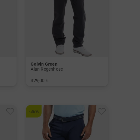
Galvin Green
Alan Regenhose
329,00 €
in: 30/32 32/32 34/32 36/32 38/32
-38%