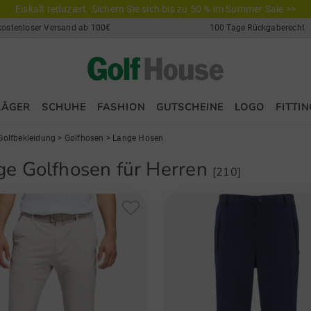
Eiskalt reduziert. Sichern Sie sich bis zu 50 % im Summer Sale >>
kostenloser Versand ab 100€
100 Tage Rückgaberecht
LÄGER
SCHUHE
FASHION
GUTSCHEINE
LOGO
FITTIN
Golfbekleidung
>
Golfhosen
>
Lange Hosen
ge Golfhosen für Herren
[210]