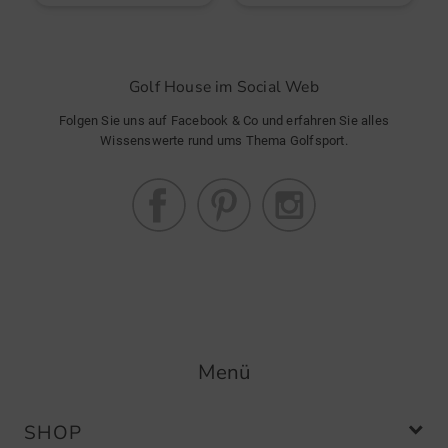
Passt
Golf House im Social Web
Gute Qualität und entsprechendes
Preis-/Leistungsverhältnis
Folgen Sie uns auf Facebook & Co und erfahren Sie alles
Wissenswerte rund ums Thema Golfsport.
Petschi Petra Videcnik
(
24.03.2025
)
Daniel Springs PA-Pants lang Hose
Top
Menü
SHOP