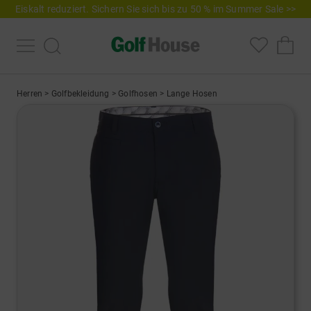
Eiskalt reduziert. Sichern Sie sich bis zu 50 % im Summer Sale >>
Herren
>
Golfbekleidung
>
Golfhosen
>
Lange Hosen