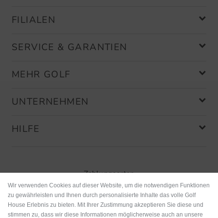
FILIALEN
SERVICE & GARANTIEN
MEHR GOLF
UNTERNEHMEN
HILFE
Zahlungsarten
Wir verwenden Cookies auf dieser Website, um die notwendigen Funktionen
zu gewährleisten und Ihnen durch personalisierte Inhalte das volle Golf
House Erlebnis zu bieten. Mit Ihrer Zustimmung akzeptieren Sie diese und
stimmen zu, dass wir diese Informationen möglicherweise auch an unsere