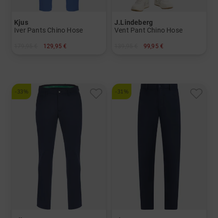
Kjus
J.Lindeberg
Iver Pants Chino Hose
Vent Pant Chino Hose
179,95 €
129,95 €
139,95 €
99,95 €
in: 32/32 33/32 34/32 36/32 36/34
in: 32/32 34/32 34/34 36/32
-33%
-31%