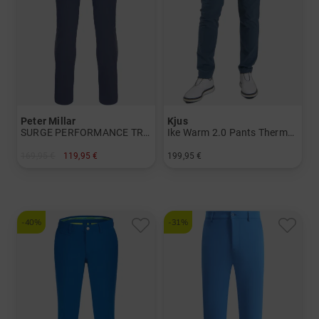
Peter Millar
Kjus
SURGE PERFORMANCE TROUSER Chino Hose
Ike Warm 2.0 Pants Thermo Hose
169,95 €
119,95 €
199,95 €
in: 32/32 34/32
in: 32/32 33/32 34/32 36/32
-40%
-31%