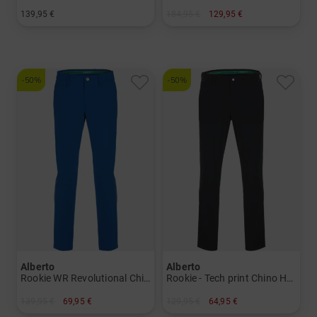
139,95 €
184,95 €
129,95 €
in: 44 46 48 52 54 56
in: 50 54
-50%
-50%
Alberto
Alberto
Rookie WR Revolutional Chino Hose
Rookie - Tech print Chino Hose
139,95 €
69,95 €
129,95 €
64,95 €