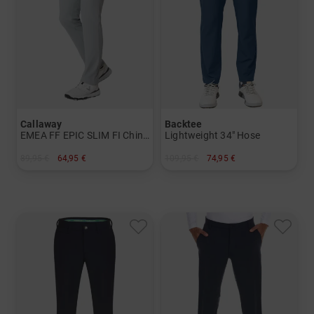
Callaway
Backtee
EMEA FF EPIC SLIM FI Chino Hose
Lightweight 34" Hose
89,95 €
64,95 €
109,95 €
74,95 €
in: 36/32 36/34
in: 48 50 52 58