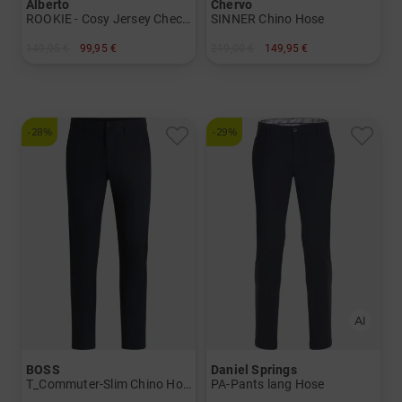
Alberto
Chervo
ROOKIE - Cosy Jersey Check WR Thermo Hose
SINNER Chino Hose
149,95 €
99,95 €
219,00 €
149,95 €
in: 44 46 48 50 52 54 56
in: 52 54 56
-28%
-29%
BOSS
Daniel Springs
T_Commuter-Slim Chino Hose
PA-Pants lang Hose