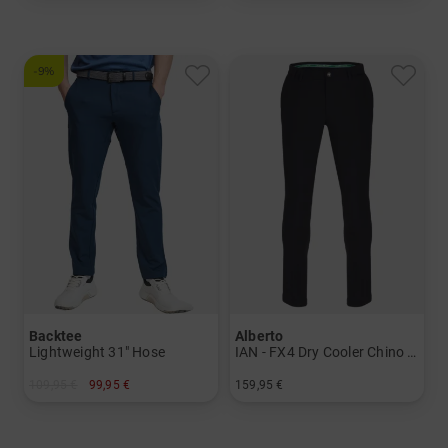
in: 56
in: 46
-9%
Backtee
Alberto
Lightweight 31" Hose
IAN - FX4 Dry Cooler Chino Hose
109,95 €
99,95 €
159,95 €
in: 48 50 52 54 56 58 60
in: 44 46 48 50 52 94 98 102