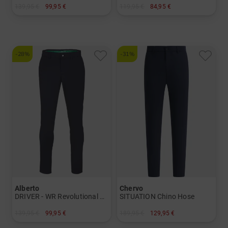
139,95 €
99,95 €
119,95 €
84,95 €
in: 50 54 56
in: 32/32 34/32 36/30 36/32 38/32 40/32
-28%
-31%
Alberto
Chervo
DRIVER - WR Revolutional Hose
SITUATION Chino Hose
139,95 €
99,95 €
189,95 €
129,95 €
in: 46 48 50 52 54 56
in: 54 56 58