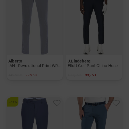
Alberto
J.Lindeberg
IAN - Revolutional Print WR Hose
Ellott Golf Pant Chino Hose
149,95 €
99,95 €
139,95 €
99,95 €
in: 50 52 54
in: 30/34 31/34 33/34 38/34 40/34
-29%