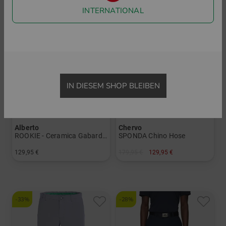
INTERNATIONAL
IN DIESEM SHOP BLEIBEN
Alberto
Chervo
ROOKIE - Ceramica Gabardine Chino Hose
SPONDA Chino Hose
129,95 €
179,95 €
129,95 €
in: 23 24 25 26 27 28 44 46 48 50 52 54 56
in: 46 52 54
-33%
-28%