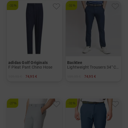
-31%
-31%
adidas Golf Originals
Backtee
F Pleat Pant Chino Hose
Lightweight Trousers 34" Chino Hose
109,95 €
74,95 €
109,95 €
74,95 €
in: 32/32
in: 50 52 54
-27%
-31%