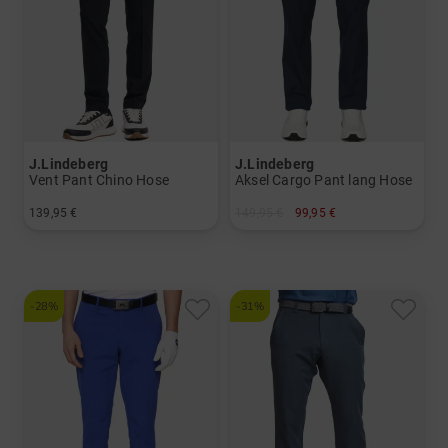
J.Lindeberg
J.Lindeberg
Vent Pant Chino Hose
Aksel Cargo Pant lang Hose
139,95 €
149,95 €
99,95 €
in: 30/32 32/32 32/34 34/32 34/34 36/32
in: 30/32 32/32 34/34 36/32 36/34
-28%
-31%