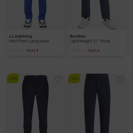
J.Lindeberg
Backtee
Vent Pant Lang Hose
Lightweight 31" Hose
139,95 €
99,95 €
109,95 €
74,95 €
in: 32/32 34/32
in: 48 50 52 54 56 58
-28%
-33%