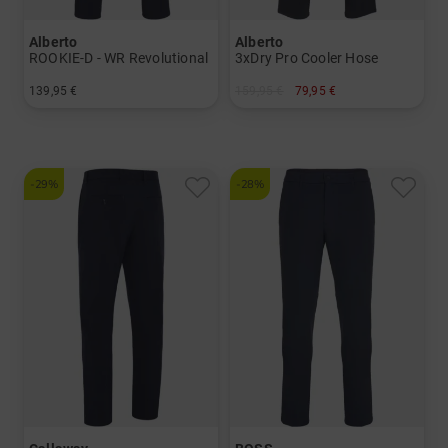
Alberto
Alberto
ROOKIE-D - WR Revolutional
3xDry Pro Cooler Hose
139,95 €
159,95 €
79,95 €
in: 24 25 26 27 28 44 46 48 50 52 54 56 94 98 102 106
in: 44
-29%
-28%