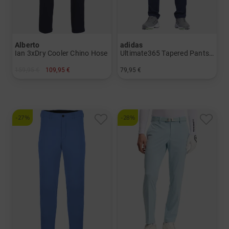
Alberto
adidas
Ian 3xDry Cooler Chino Hose
Ultimate365 Tapered Pants Chino Hose
159,95 €
109,95 €
79,95 €
in: 46 52
in: 30/32 32/32 32/34 34/32 34/34 36/32 36/34 38/34
-27%
-28%