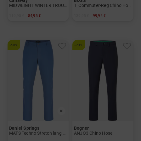
Callaway
BOSS
MIDWEIGHT WINTER TROUSER Thermo Hose
T_Commuter-Reg Chino Hose
119,95 €
84,95 €
139,95 €
99,95 €
in: 30/32 32/32 34/32
in: 48 50 52 54 56
-50%
-28%
Daniel Springs
Bogner
MATS Techno Stretch lang Hose
ANJO3 Chino Hose