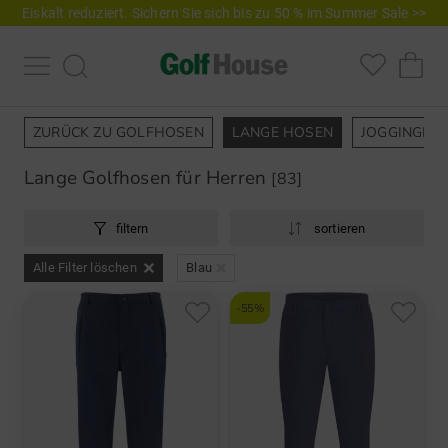
Eiskalt reduziert. Sichern Sie sich bis zu 50 % im Summer Sale >>
ZURÜCK ZU GOLFHOSEN
LANGE HOSEN
JOGGINGHO
Lange Golfhosen für Herren
[83]
filtern
sortieren
Alle Filter löschen
Blau
-55%