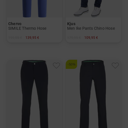
Chervo
Kjus
SIMILE Thermo Hose
Men Ike Pants Chino Hose
199,95 €
139,95 €
179,95 €
109,95 €
in: 54
in: 32/32 33/32
-50%