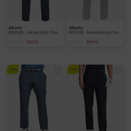
Alberto
Alberto
ROOKIE - Jersey Print Thermo Hose
ROOKIE - Revolutional Print WR Hose
159,95 €
79,95 €
149,95 €
99,95 €
in: 46
in: 48 54 56
-31%
-33%