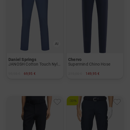
Daniel Springs
Chervo
JANOSH Cotton Touch Nylon Stretch lang Hose
Supermind Chino Hose
99,95 €
69,95 €
215,00 €
149,95 €
in: 34/32 36/32 38/32
in: 46 48 50 52 54 56
-33%