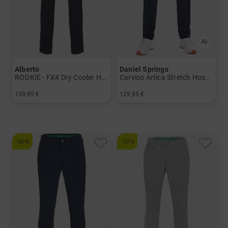
Alberto
Daniel Springs
ROOKIE - FX4 Dry Cooler Hose
Carvico Artica Stretch Hose Thermo
159,95 €
129,95 €
in: 24 25 26 27 28 44 46 48 50 52 54 56 94 98 102
in: 30/32 32/32 34/30 34/32 36/30 36/32 38/32 40/32
-50%
-33%