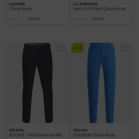
Lacoste
J.Lindeberg
Chino Hose
Vent Golf Pant Chino Hose
159,95 €
79,95 €
139,95 €
79,95 €
in: 33 36
in: 30/32 34/32 36/32 36/34
-29%
Alberto
Chervo
ROOKIE - Performance WR Chino Hose
STADIUM Chino Hose