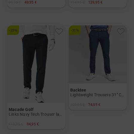
99,95 €
49,95 €
194,95 €
139,95 €
in: 30/32 32/32 34/32 36/32 38/32
in: 48 50 52 54 56
-29%
-31%
Backtee
Lightweight Trousers 31" Chino Hose
109,95 €
74,95 €
Macade Golf
in: 52
Links Navy Tech Trouser lang Hose
119,95 €
84,95 €
in: 32/32 34/32 36/32