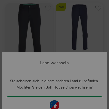
-50%
Chervo
SCHIVON Chino Hose
Land wechseln
159,95 €
79,95 €
Alberto
in: 48 54 56
ROOKIE - Stretch Energy Thermo Hose
Sie scheinen sich in einem anderen Land zu befinden.
149,95 €
Möchten Sie den Golf House Shop wechseln?
in: 23 24 26 27 28 44 46 48 50 52 54 56
-27%