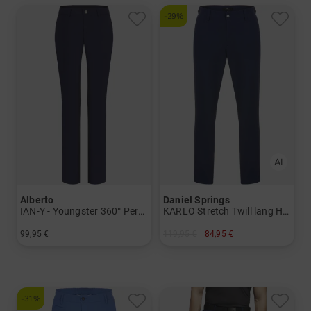
-29%
Alberto
Daniel Springs
IAN-Y - Youngster 360° Performance WR Chino Hose
KARLO Stretch Twill lang Hose
99,95 €
119,95 €
84,95 €
in: 27/32 27/34 28/32 28/34 29/32 29/34 30/32 31/32 32/32 33/32
in: 32/32 34/30 36/32 40/32 42/30
-31%