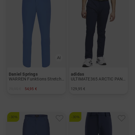
Daniel Springs
adidas
WARREN Funktions Stretch Jogpants lang Hose
ULTIMATE365 ARCTIC PANT Thermo Hose
79,95 €
54,95 €
129,95 €
in: 30/32 32/32 38/32 40/32
in: 32/32 32/34 34/32 34/34 36/32 36/34
-30%
-30%