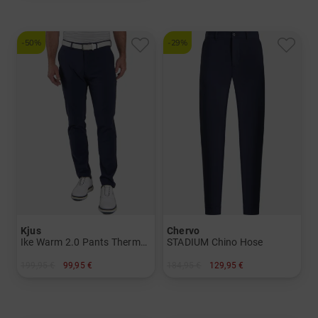
-50%
-29%
Kjus
Chervo
Ike Warm 2.0 Pants Thermo Hose
STADIUM Chino Hose
199,95 €
99,95 €
184,95 €
129,95 €
in: 32/32 33/32 34/32 36/32
in: 54 56