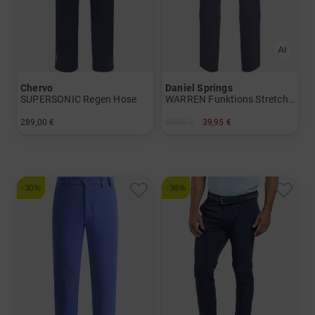
Chervo
Daniel Springs
SUPERSONIC Regen Hose
WARREN Funktions Stretch Jogpants lang Hose
289,00 €
89,95 €
39,95 €
in: 46 48 50 52 54 56
in: 30/32 32/32 34/32 36/32 38/32
-30%
-38%