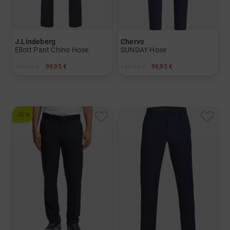
J.Lindeberg
Chervo
Ellott Pant Chino Hose
SUNDAY Hose
139,95 €
99,95 €
149,95 €
99,95 €
in: 30/32 32/32 34/32 36/32
in: 46 52 54 56
-31%