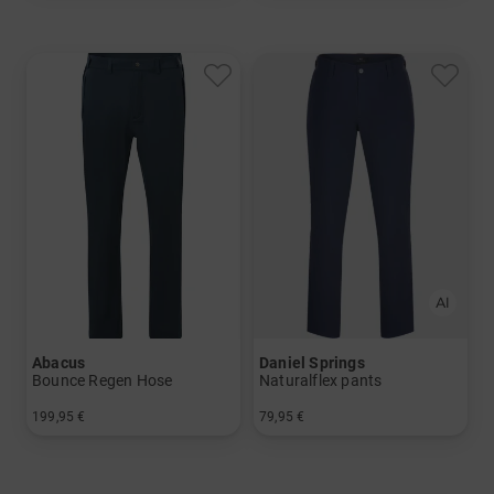
Abacus
Daniel Springs
Bounce Regen Hose
Naturalflex pants
199,95 €
79,95 €
in: M L XL XXL
in: 30/32 32/32 34/32 36/32 38/32 40/32 42/32