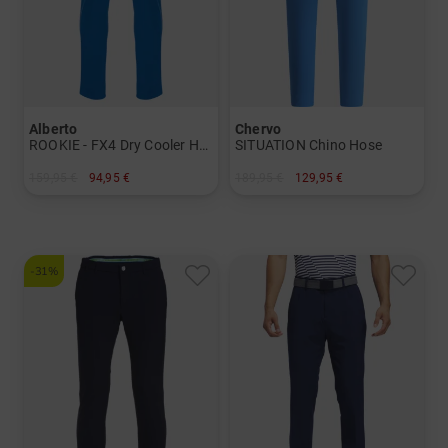
Alberto
Chervo
ROOKIE - FX4 Dry Cooler Hose
SITUATION Chino Hose
159,95 €
94,95 €
189,95 €
129,95 €
in: 46 48 50 52 54 56
in: 46 48 50 52 54 56
-31%