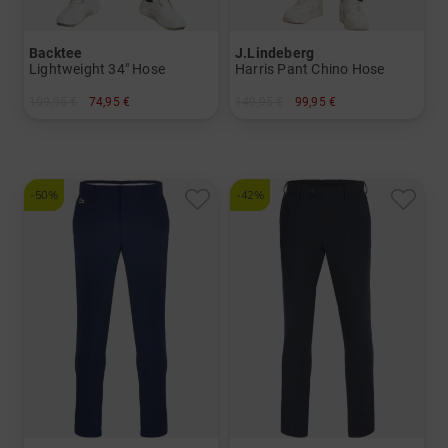
Backtee
J.Lindeberg
Lightweight 34" Hose
Harris Pant Chino Hose
109,95 €
74,95 €
149,95 €
99,95 €
in: 48 52 54 56 58
in: 30/32 32/32 34/32 36/32
-50%
-42%