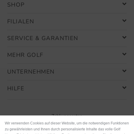
SHOP
FILIALEN
SERVICE & GARANTIEN
MEHR GOLF
UNTERNEHMEN
HILFE
Zahlungsarten
Wir verwenden Cookies auf dieser Website, um die notwendigen Funktionen
zu gewährleisten und Ihnen durch personalisierte Inhalte das volle Golf