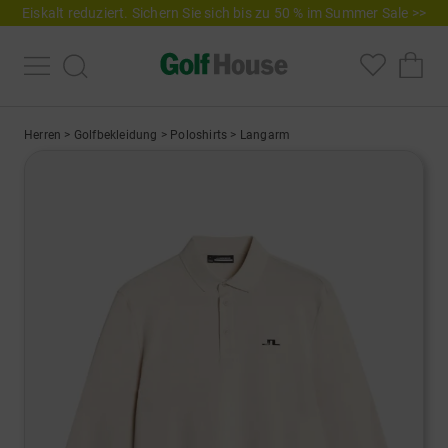
Eiskalt reduziert. Sichern Sie sich bis zu 50 % im Summer Sale >>
Herren
>
Golfbekleidung
>
Poloshirts
>
Langarm