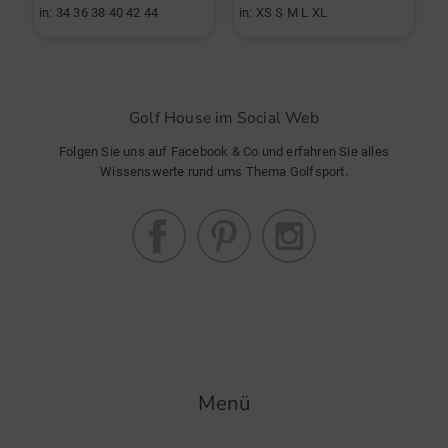
in: 34 36 38 40 42 44
in: XS S M L XL
i
Golf House im Social Web
Folgen Sie uns auf Facebook & Co und erfahren Sie alles
Wissenswerte rund ums Thema Golfsport.
Menü