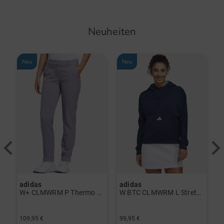
Neuheiten
Neu
Neu
-
adidas
adidas
J
erzieher schwarz
W+ CLMWRM P Thermo Hose grau
W BTC CLMWRM L Stretch Midlayer navy
8
109,95 €
99,95 €
6