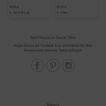
99,95 €
89,95 €
1
in: XS S M L XL
in: S M L
i
Golf House im Social Web
Folgen Sie uns auf Facebook & Co und erfahren Sie alles
Wissenswerte rund ums Thema Golfsport.
Menü