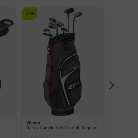
-45%
-40%
Wilson
Kenton
Reflex Komplettset Graphit, Regular
Scout Trolle