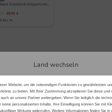
uin
High Waist Colorblock Hotpants Hose
 €
49,95 €
 S M L XL
Ähnliche Artikel
Land wechseln
-33%
eser Website, um die notwendigen Funktionen zu gewährleisten und
Sie scheinen sich in einem anderen Land zu befinden.
Erlebnis zu bieten. Mit Ihrer Zustimmung akzeptieren Sie diese und
Möchten Sie den Golf House Shop wechseln?
 auch an unsere Partner weitergeben. Wenn Sie lediglich die tech
r keine personalisierten Inhalte. Ihre Einwilligung können Sie mit Kl
ukünftiger Wirkung widerrufen. Weitere Informationen finden Sie in