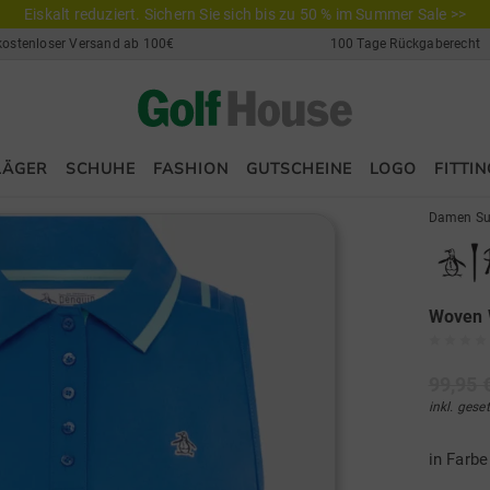
Eiskalt reduziert. Sichern Sie sich bis zu 50 % im Summer Sale >>
kostenloser Versand ab 100€
100 Tage Rückgaberecht
LÄGER
SCHUHE
FASHION
GUTSCHEINE
LOGO
FITTIN
Damen Su
Woven W
99,95 
inkl. gese
in Farb