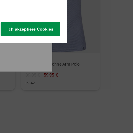
Ich akzeptiere Cookies
Kjus
Ella Structure ohne Arm Polo
99,95 €
59,95 €
in: 42