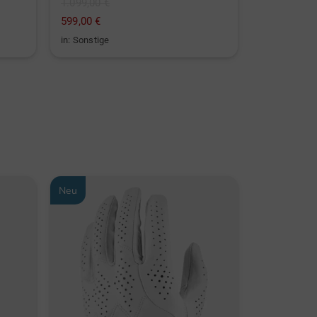
1.099,00 €
249,00 €
599,00 €
149,95 €
in: Sonstige
in: Aluminiu
Neu
-29%