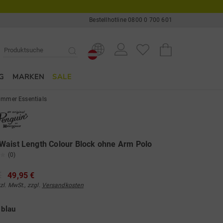
Bestellhotline 0800 0 700 601
G
MARKEN
SALE
mmer Essentials
aist Length Colour Block ohne Arm Polo
(0)
€
49,95 €
tzl. MwSt., zzgl.
Versandkosten
e
blau