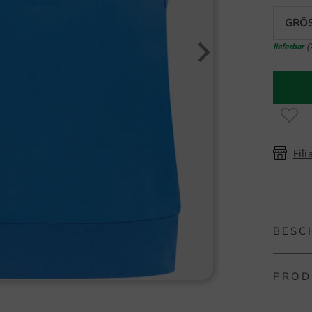
GRÖS
lieferbar
(
Fili
BESC
PROD
Penguin
Polo fü