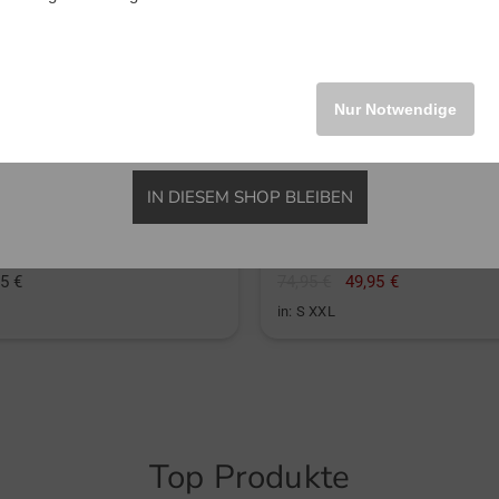
INTERNATIONAL
Nur Notwendige
IN DIESEM SHOP BLEIBEN
Callaway
 Arm Polo
Abstract Floral ohne Arm Polo
5 €
74,95 €
49,95 €
in: S XXL
Top Produkte