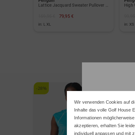
Penguin
Peng
Lattice Jacquard Sweater Pullover Strick
159,95 €
79,95 €
99,95
in: L XL
in: XS
-28%
Wir verwenden Cookies auf di
Inhalte das volle Golf House 
Informationen möglicherweise
akzeptieren, erhalten Sie leide
individuell anpassen und mit z