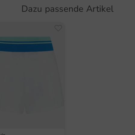
Verantw
Dazu passende Artikel
Nico Fu
Olympic 
nico.fu
Artikel
5599