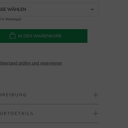
SE WÄHLEN
2-4 Werktage)
IN DEN WARENKORB
albestand prüfen und reservieren
HREIBUNG
UKTDETAILS
 Woven Waist Length Colour Block ohne Arm Polo
r Damen von der Marke Penguin. Ausgestattet mit