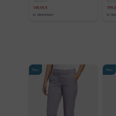
249,00 €
899,0
149,95 €
799,0
in: Aluminium
in: So
Neu
Neu