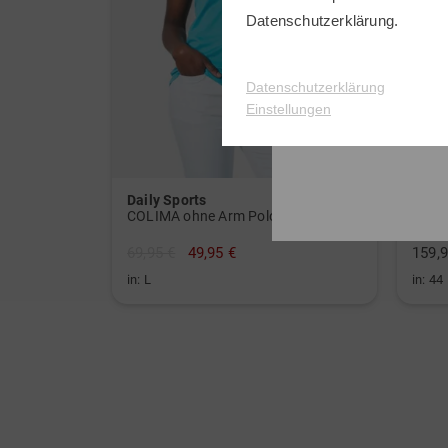
Datenschutzerklärung
.
Datenschutzerklärung
Einstellungen
Daily Sports
MDC
COLIMA ohne Arm Polo
ohne
69,95 €
49,95 €
159,9
in: L
in: 44