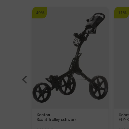
-40%
-11%
Kenton
Cobr
LK835ST 4000 ANSI Lumen 4K Golf Laserprojektor schwarz
Scout Trolley schwarz
FLY-X