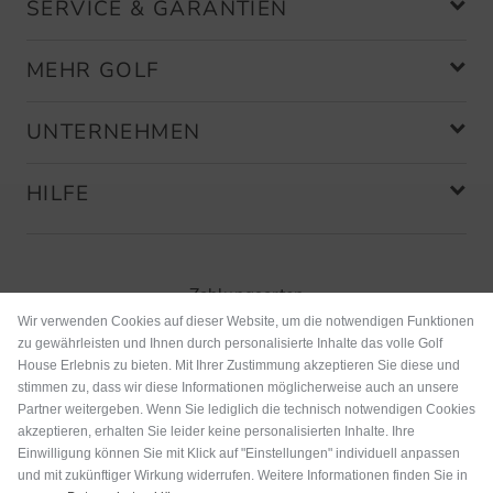
SERVICE & GARANTIEN
MEHR GOLF
UNTERNEHMEN
HILFE
Zahlungsarten
Wir verwenden Cookies auf dieser Website, um die notwendigen Funktionen
zu gewährleisten und Ihnen durch personalisierte Inhalte das volle Golf
House Erlebnis zu bieten. Mit Ihrer Zustimmung akzeptieren Sie diese und
stimmen zu, dass wir diese Informationen möglicherweise auch an unsere
Partner weitergeben. Wenn Sie lediglich die technisch notwendigen Cookies
akzeptieren, erhalten Sie leider keine personalisierten Inhalte. Ihre
Einwilligung können Sie mit Klick auf "Einstellungen" individuell anpassen
und mit zukünftiger Wirkung widerrufen. Weitere Informationen finden Sie in