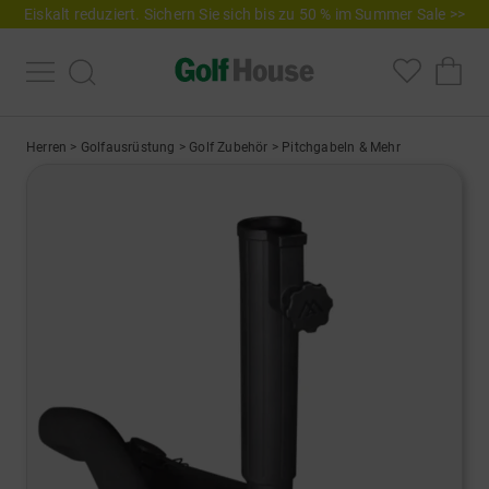
Eiskalt reduziert. Sichern Sie sich bis zu 50 % im Summer Sale >>
Herren
>
Golfausrüstung
>
Golf Zubehör
>
Pitchgabeln & Mehr