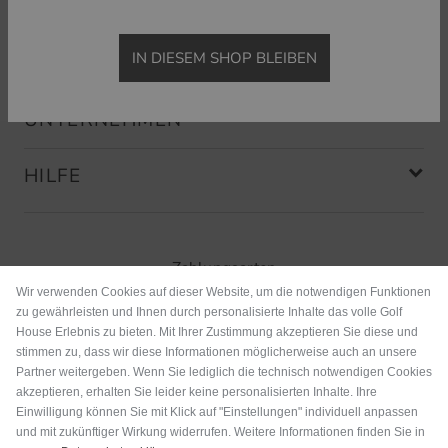
SERVICE & GARANTIEN
IN DIESEM SHOP BLEIBEN
MEHR GOLF
UNTERNEHMEN
HILFE
Zahlungsarten
Wir verwenden Cookies auf dieser Website, um die notwendigen Funktionen
zu gewährleisten und Ihnen durch personalisierte Inhalte das volle Golf
House Erlebnis zu bieten. Mit Ihrer Zustimmung akzeptieren Sie diese und
stimmen zu, dass wir diese Informationen möglicherweise auch an unsere
Partner weitergeben. Wenn Sie lediglich die technisch notwendigen Cookies
akzeptieren, erhalten Sie leider keine personalisierten Inhalte. Ihre
Einwilligung können Sie mit Klick auf "Einstellungen" individuell anpassen
und mit zukünftiger Wirkung widerrufen. Weitere Informationen finden Sie in