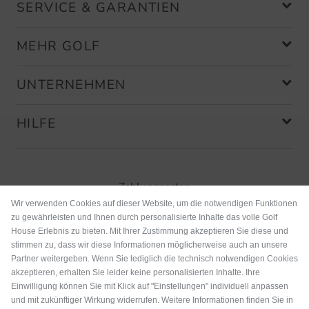
SERVICE & GARANTIEN
Spikeschlüssel
Gute Handhabung!
MEHR GOLF
UNTERNEHMEN
HILFE
B.Goose
(
02.11.2013
)
Beste Qualität
Zahlungsarten
Der Spike-Schlüssel ist sehr stabil
Wir verwenden Cookies auf dieser Website, um die notwendigen Funktionen
und macht einen guten Eindruck. Die
zu gewährleisten und Ihnen durch personalisierte Inhalte das volle Golf
House Erlebnis zu bieten. Mit Ihrer Zustimmung akzeptieren Sie diese und
Anfangsnutzung war ohne Probleme.
stimmen zu, dass wir diese Informationen möglicherweise auch an unsere
Partner weitergeben. Wenn Sie lediglich die technisch notwendigen Cookies
akzeptieren, erhalten Sie leider keine personalisierten Inhalte. Ihre
Einwilligung können Sie mit Klick auf "Einstellungen" individuell anpassen
und mit zukünftiger Wirkung widerrufen. Weitere Informationen finden Sie in