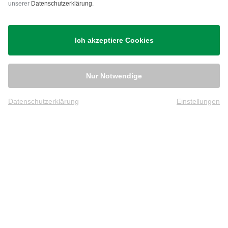
unserer
Datenschutzerklärung
.
Stefan-Maria F.
(
20.09.2013
)
Versand
Ich akzeptiere Cookies
alles perfekt
direkte Lieferung, fairer Preis
Nur Notwendige
Datenschutzerklärung
Einstellungen
Nobby
(
16.08.2013
)
Schlechte Qualität
Der Schlüssel sollte nicht weiter
verkauft werden.