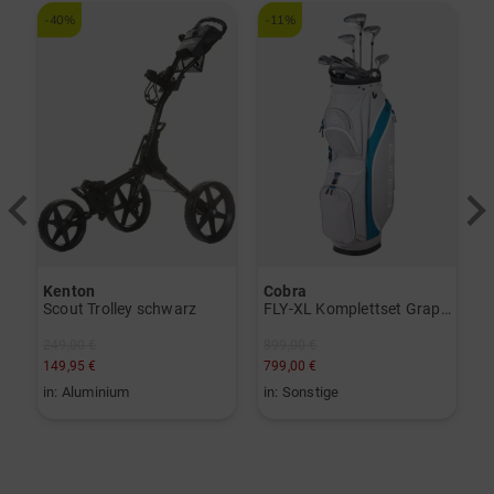
-40%
-11%
-
Kenton
Cobra
B
Scout Trolley schwarz
FLY-XL Komplettset Graphit, Ladies
249,00 €
899,00 €
3
149,95 €
799,00 €
2
in: Aluminium
in: Sonstige
i