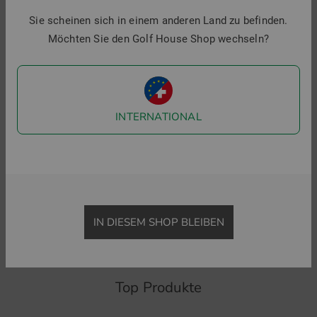
Sie scheinen sich in einem anderen Land zu befinden.
6
Möchten Sie den Golf House Shop wechseln?
i
INTERNATIONAL
Macade Golf
Under Armour
Junior Flight Steel Blue Shirt Halbarm Polo
Matchplay Halbarm Polo
59,95 €
39,95 €
39,95 €
29,95 €
in: 128 140 152
in: M XL
IN DIESEM SHOP BLEIBEN
Top Produkte