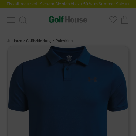
Eiskalt reduziert. Sichern Sie sich bis zu 50 % im Summer Sale >>
Junioren
>
Golfbekleidung
>
Poloshirts