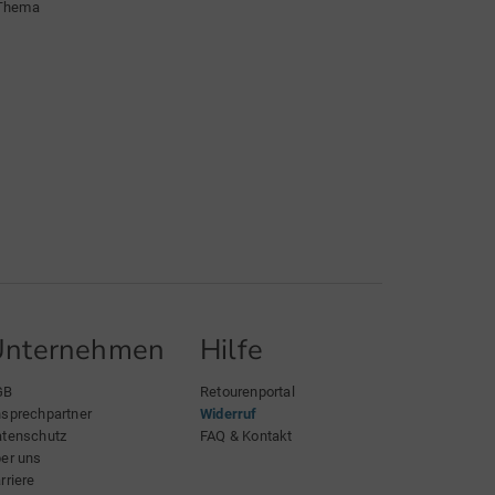
 Thema
Unternehmen
Hilfe
GB
Retourenportal
sprechpartner
Widerruf
tenschutz
FAQ & Kontakt
er uns
rriere