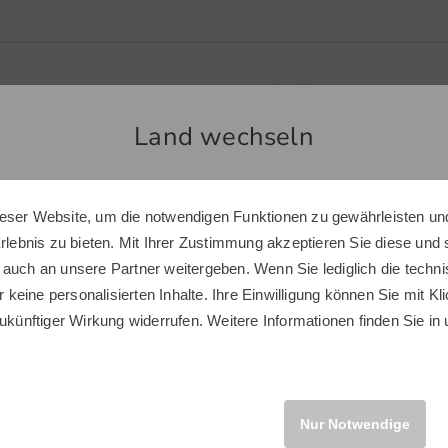
Clarissa Heuer, Leitung E-Commerce
Land wechseln
-Mail: clarissa.heuer[at]golfhouse.de
eser Website, um die notwendigen Funktionen zu gewährleisten und
Sie scheinen sich in einem anderen Land zu befinden.
Erlebnis zu bieten. Mit Ihrer Zustimmung akzeptieren Sie diese und
Möchten Sie den Golf House Shop wechseln?
 auch an unsere Partner weitergeben. Wenn Sie lediglich die tech
r keine personalisierten Inhalte. Ihre Einwilligung können Sie mit Kl
ukünftiger Wirkung widerrufen. Weitere Informationen finden Sie in
INTERNATIONAL
Bernhard Linz, Leitung 
Nur Notwendige