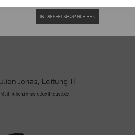
E-Mail: bernhard.linz[at]golfhouse.de
IN DIESEM SHOP BLEIBEN
ulien Jonas, Leitung IT
-Mail: julien.jonas[at]golfhouse.de