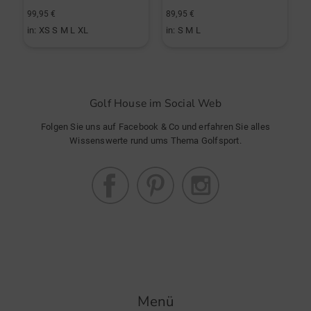
99,95 €
89,95 €
1
in: XS S M L XL
in: S M L
i
Golf House im Social Web
Folgen Sie uns auf Facebook & Co und erfahren Sie alles
Wissenswerte rund ums Thema Golfsport.
Menü