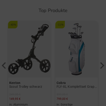
Top Produkte
-40%
-11%
-
Kenton
Cobra
K
Scout Trolley schwarz
FLY-XL Komplettset Graphit, Ladies
S
249,00 €
899,00 €
2
149,95 €
799,00 €
1
in: Aluminium
in: Sonstige
i