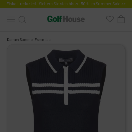
Eiskalt reduziert. Sichern Sie sich bis zu 50 % im Summer Sale >>
Damen Summer Essentials