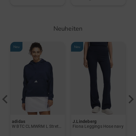
Neuheiten
Neu
Neu
adidas
J.Lindeberg
J
erzieher schwarz
W BTC CLMWRM L Stretch Midlayer navy
Fiona Leggings Hose navy