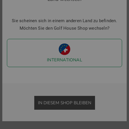
Ähnliche Artikel
Sie scheinen sich in einem anderen Land zu befinden.
-29%
-32%
-
Möchten Sie den Golf House Shop wechseln?
INTERNATIONAL
J.Lindeberg
Chervo
C
Lei ohne Arm Polo
ATTRACTIVE ohne Arm Polo
A
IN DIESEM SHOP BLEIBEN
84,95 €
59,95 €
124,95 €
84,95 €
9
in: XS XL
in: 36
i