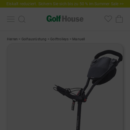
Eiskalt reduziert. Sichern Sie sich bis zu 50 % im Summer Sale >>
Herren
>
Golfausrüstung
>
Golftrolleys
>
Manuell