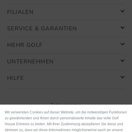
Community Member
(
09.03.2025
)
FILIALEN
Golf Trolly
SERVICE & GARANTIEN
Schickes Design, sehr gute
Verarbeitung und leichte Bedienung.
MEHR GOLF
Beeindruckend ist die kleine Größe
im zusammgeklappten Zustand.
UNTERNEHMEN
HILFE
Zahlungsarten
Wir verwenden Cookies auf dieser Website, um die notwendigen Funktionen
zu gewährleisten und Ihnen durch personalisierte Inhalte das volle Golf
House Erlebnis zu bieten. Mit Ihrer Zustimmung akzeptieren Sie diese und
stimmen zu, dass wir diese Informationen möglicherweise auch an unsere