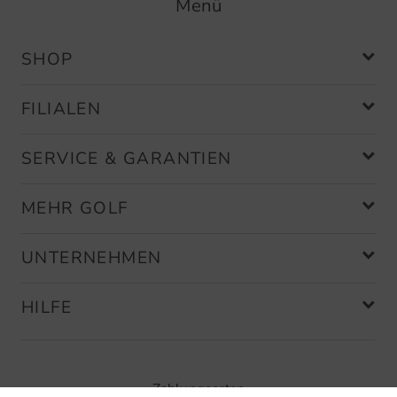
Menü
Messung, so dass Ihnen der Golfsport noch einfacher
fallen wird.
SHOP
Verbessern Sie Ihr Golf Spiel mit Bushnell
Entfernungsmessern und Golf House!
FILIALEN
SERVICE & GARANTIEN
MEHR GOLF
UNTERNEHMEN
HILFE
Zahlungsarten