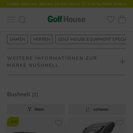
Eiskalt reduziert. Sichern Sie sich bis zu 50 % im Summer Sale >>
DAMEN
HERREN
GOLF HOUSE EQUIPMENT SPECIALS
WEITERE INFORMATIONEN ZUR
MARKE BUSHNELL
Bushnell
[2]
Bushnell Entfernungsmesser – für jedes
filtern
sortieren
Spiel und für jede Spielstärke
-25%
Bushnell ist Qualität auf höchstem Niveau und das schon