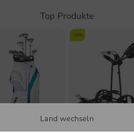
Hello@
Temp
Top Produkte
Artikel
5615
-30%
Land wechseln