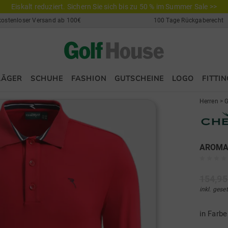
Eiskalt reduziert. Sichern Sie sich bis zu 50 % im Summer Sale >>
kostenloser Versand ab 100€
100 Tage Rückgaberecht
LÄGER
SCHUHE
FASHION
GUTSCHEINE
LOGO
FITTIN
Herren
>
G
AROMAT
154,95
inkl. gese
in Farb