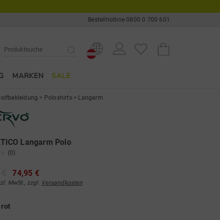
Bestellhotline 0800 0 700 601
G
MARKEN
SALE
olfbekleidung
>
Poloshirts
>
Langarm
ICO Langarm Polo
(0)
 €
74,95 €
tzl. MwSt., zzgl.
Versandkosten
e
rot