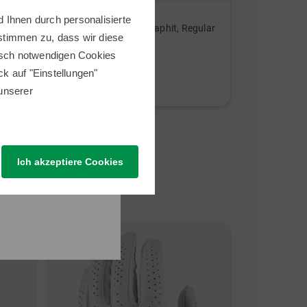
Wilson
Kenton
 Ihnen durch personalisierte
Reflex Komplettset Graphit, Regular
Scout Trolle
 stimmen zu, dass wir diese
1.099,00 €
249,00 €
nisch notwendigen Cookies
599,00 €
149,95 €
ick auf "Einstellungen"
in: Sonstige
in: Aluminiu
 unserer
Ich akzeptiere Cookies
Neu
-29%