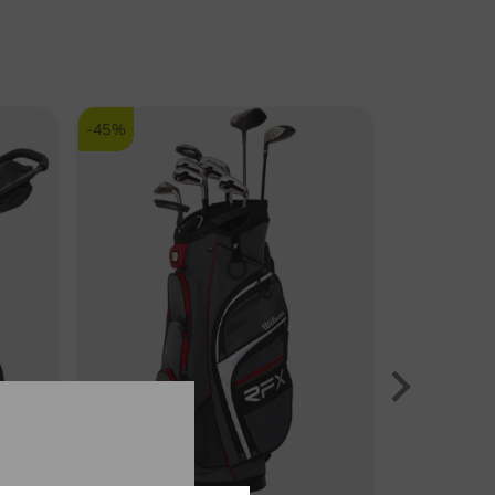
chervo.com
eraturausgleichend
nummer:
7659
-45%
-40%