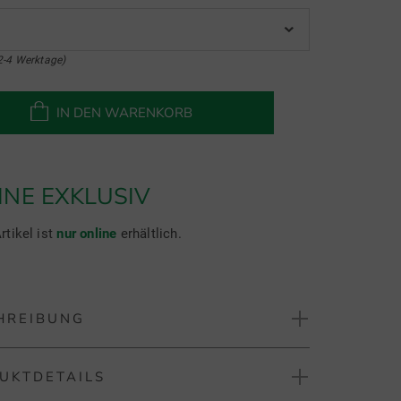
2-4 Werktage)
IN DEN WARENKORB
INE EXKLUSIV
rtikel ist
nur online
erhältlich.
HREIBUNG
UKTDETAILS
 AROMATICO Langarm Polo