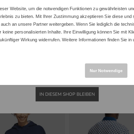
a
Big Max
eser Website, um die notwendigen Funktionen zu gewährleisten und
Sie scheinen sich in einem anderen Land zu befinden.
L Komplettset Graphit, Ladies
Autofold FF Trolley schwarz
Erlebnis zu bieten. Mit Ihrer Zustimmung akzeptieren Sie diese und
Möchten Sie den Golf House Shop wechseln?
0 €
399,00 €
 auch an unsere Partner weitergeben. Wenn Sie lediglich die tech
0 €
279,00 €
r keine personalisierten Inhalte. Ihre Einwilligung können Sie mit Kl
nstige
in: Sonstiges Material
ukünftiger Wirkung widerrufen. Weitere Informationen finden Sie in
INTERNATIONAL
Nur Notwendige
Neuheiten
IN DIESEM SHOP BLEIBEN
-28%