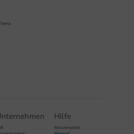
 Thema
Unternehmen
Hilfe
GB
Retourenportal
sprechpartner
Widerruf