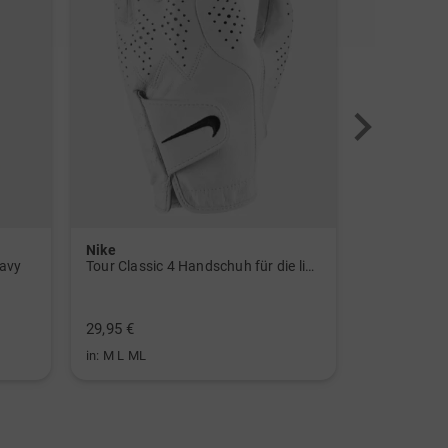
Nike
Titleist
navy
Tour Classic 4 Handschuh für die linke Hand weiß
Tour Series
699,00 €
29,95 €
499,00 €
in: M L ML
in: 10.0 Inch