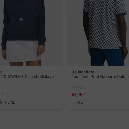
as
J.Lindeberg
W BTC CLMWRM L Stretch Midlayer navy
Tour Tech Print Halbarm Polo 
89,95 €
 €
64,95 €
 S M L XL
in: M L