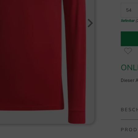
54
lieferbar
(
ONL
Dieser A
BESC
PROD
Chervo