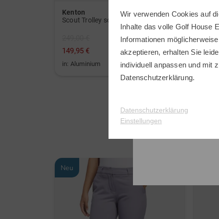
Kenton
Cobr
Wir verwenden Cookies auf di
LK835ST 4000 ANSI Lumen 4K Golf Laserprojektor schwarz
Scout Trolley schwarz
FLY-X
Inhalte das volle Golf House 
249,00 €
899,0
Informationen möglicherweise
149,95 €
799,0
akzeptieren, erhalten Sie leide
in: Aluminium
in: So
individuell anpassen und mit z
Datenschutzerklärung
.
Datenschutzerklärung
Einstellungen
Neu
Neu