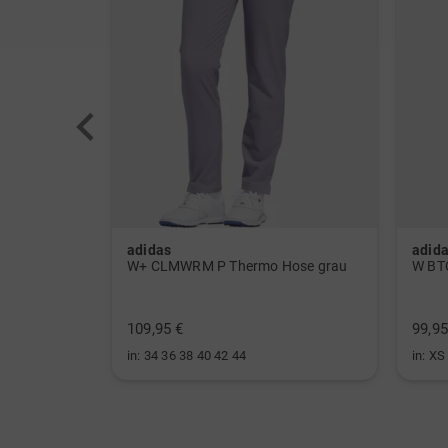
adidas
adid
W ULT CLMWRM Mock Unterzieher schwarz
W+ CLMWRM P Thermo Hose grau
109,95 €
99,95
in: 34 36 38 40 42 44
in: XS