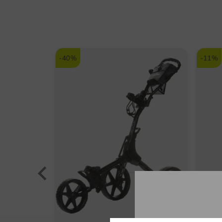
-40%
-11%