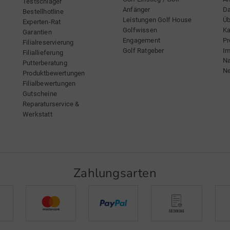
Testschläger
Anfänger
Da
Bestellhotline
Leistungen Golf House
Üb
Experten-Rat
Golfwissen
Ka
Garantien
Engagement
Pr
Filialreservierung
Golf Ratgeber
I
Filiallieferung
Na
Putterberatung
Ne
Produktbewertungen
Filialbewertungen
Gutscheine
Reparaturservice &
Werkstatt
Zahlungsarten