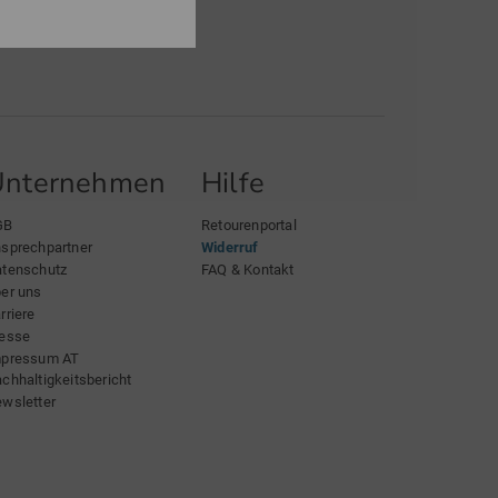
Unternehmen
Hilfe
GB
Retourenportal
sprechpartner
Widerruf
tenschutz
FAQ & Kontakt
er uns
rriere
esse
mpressum AT
chhaltigkeitsbericht
wsletter