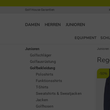
Golf House Garantien
DAMEN
HERREN
JUNIOREN
EQUIPMENT
SCH
Junioren
Junioren
Golfschläger
Reg
Golfausrüstung
Golfbekleidung
-50%
Poloshirts
Funktionsshirts
T-Shirts
Sweatshirts & Sweatjacken
Jacken
Golfhosen