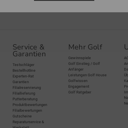
Service &
Mehr Golf
Garantien
Gewinnspiele
A
Golf Einstieg / Golf
An
Testschläger
Anfänger
Da
Bestellhotline
Leistungen Golf House
Üb
Experten-Rat
Golfwissen
Ka
Garantien
Engagement
Pr
Filialreservierung
Golf Ratgeber
I
Filiallieferung
Na
Putterberatung
Ne
Produktbewertungen
Filialbewertungen
Gutscheine
Reparaturservice &
Werkstatt