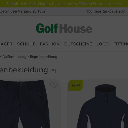
Eiskalt reduziert. Sichern Sie sich bis zu 50 % im Summer Sale >>
kostenloser Versand ab 100€
100 Tage Rückgaberecht
LÄGER
SCHUHE
FASHION
GUTSCHEINE
LOGO
FITTIN
>
Golfbekleidung
>
Regenbekleidung
enbekleidung
[2]
-50%