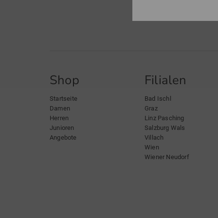
Shop
Filialen
Startseite
Bad Ischl
Damen
Graz
Herren
Linz Pasching
Junioren
Salzburg Wals
Angebote
Villach
Wien
Wiener Neudorf