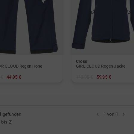
Cross
OR CLOUD Regen Hose
GIRL CLOUD Regen Jacke
 €
44,95 €
119,95 €
59,95 €
2/128
in: 122/128
el gefunden
1 von 1
 bis 2)