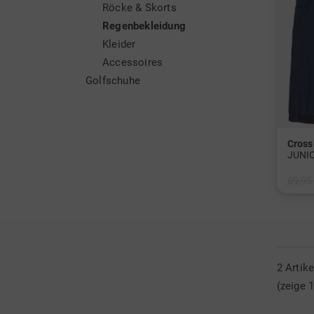
Röcke & Skorts
Regenbekleidung
Kleider
Accessoires
Golfschuhe
Cross
JUNI
89,95
in: 12
2 Artik
(zeige 1