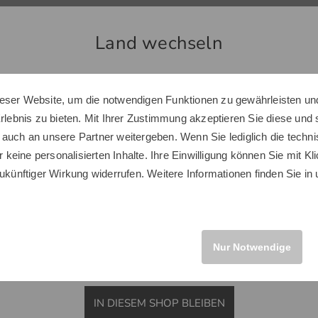
Land wechseln
eser Website, um die notwendigen Funktionen zu gewährleisten und
Sie scheinen sich in einem anderen Land zu befinden.
Erlebnis zu bieten. Mit Ihrer Zustimmung akzeptieren Sie diese und
Möchten Sie den Golf House Shop wechseln?
 auch an unsere Partner weitergeben. Wenn Sie lediglich die tech
r keine personalisierten Inhalte. Ihre Einwilligung können Sie mit Kl
ukünftiger Wirkung widerrufen. Weitere Informationen finden Sie in
Golf House im Social Web
INTERNATIONAL
n Sie uns auf Facebook & Co und erfahren Sie alles Wissenswerte rund ums
Golfsport.
Nur Notwendige
IN DIESEM SHOP BLEIBEN