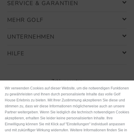
SERVICE & GARANTIEN
MEHR GOLF
UNTERNEHMEN
HILFE
Zahlungsarten
Wir verwenden Cookies auf dieser Website, um die notwendigen Funktionen
zu gewährleisten und Ihnen durch personalisierte Inhalte das volle Golf
House Erlebnis zu bieten. Mit Ihrer Zustimmung akzeptieren Sie diese und
stimmen zu, dass wir diese Informationen möglicherweise auch an unsere
Partner weitergeben. Wenn Sie lediglich die technisch notwendigen Cookies
akzeptieren, erhalten Sie leider keine personalisierten Inhalte. Ihre
Einwilligung können Sie mit Klick auf "Einstellungen" individuell anpassen
und mit zukünftiger Wirkung widerrufen. Weitere Informationen finden Sie in