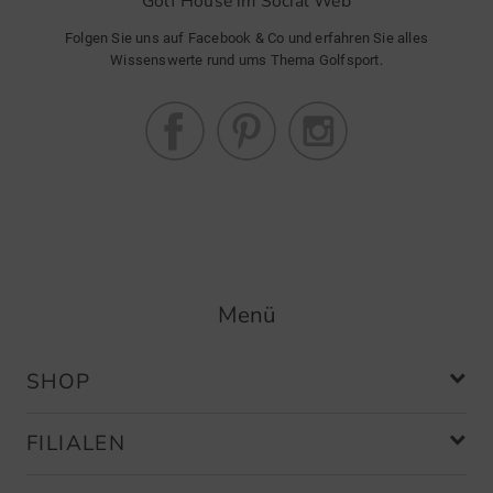
Golf House im Social Web
Grooves liefern mehr Spin und einen besseren Kontakt.
Folgen Sie uns auf Facebook & Co und erfahren Sie alles
Und da sie enger sitzen, verfügt jede Schlagfläche über
Wissenswerte rund ums Thema Golfsport.
noch mehr Grooves von der Ferse bis zu den Spitze als
üblich.
Dynamische Sohlenschliffe
Die CBX 4 ZipCore Wedges werden bereits ab Werk je
nach Loft mit dem jeweils passenden V-, S- oder C-Grind
ausgestattet, die von Clevelands Ingenieursteam
ausgewählt wurden, um die den loftspezifischen
Anforderungen perfekt gerecht zu werden.
Menü
Cleveland Damen Wedge
SHOP
Schaft: UST Mamiya Recoil Dart 45
FILIALEN