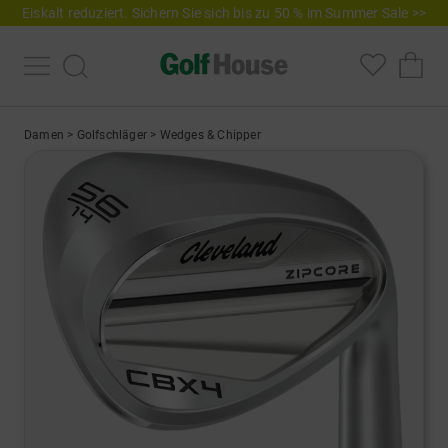
Eiskalt reduziert. Sichern Sie sich bis zu 50 % im Summer Sale >>
Damen
>
Golfschläger
>
Wedges & Chipper