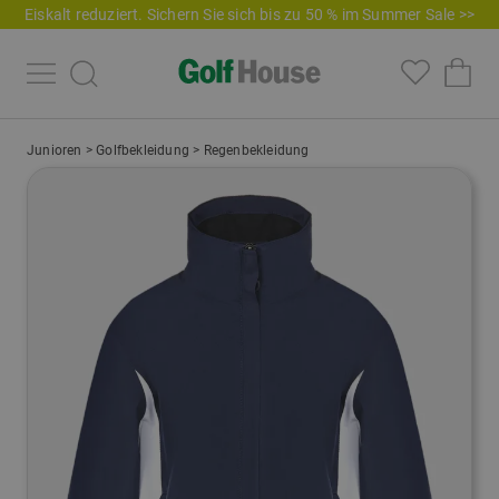
Eiskalt reduziert. Sichern Sie sich bis zu 50 % im Summer Sale >>
Junioren
>
Golfbekleidung
>
Regenbekleidung