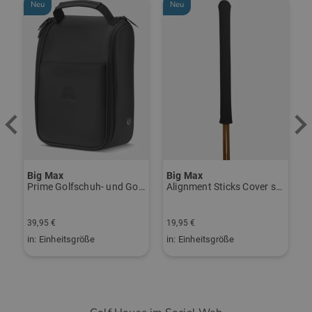
Neu
Neu
Big Max
Big Max
B
rint Halbarm Polo navy
Prime Golfschuh- und Golfballtasche schwarz
Alignment Sticks Cover schwarz
39,95 €
19,95 €
1
in: Einheitsgröße
in: Einheitsgröße
i