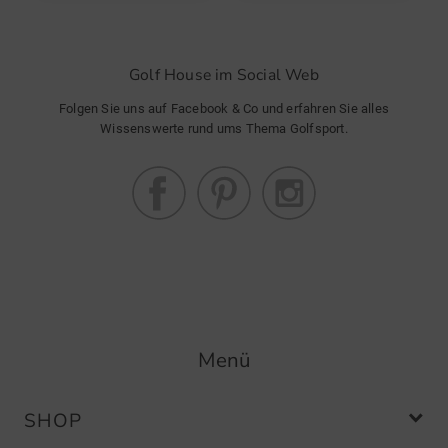
Community Member
(
10.03.2022
)
Golf House im Social Web
Alles gut
Folgen Sie uns auf Facebook & Co und erfahren Sie alles
Wissenswerte rund ums Thema Golfsport.
Community Member
(
03.03.2022
)
Towel
Einfach klasse.
Menü
SHOP