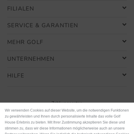
Community Member
(
12.01.2022
)
FILIALEN
Es macht wofür es vorgesehen ist
SERVICE & GARANTIEN
Sehr solide Verarbeitung für den
Preis ein Kauf. Selbst bei täglicher
MEHR GOLF
Nutzung und vielen Waschvorgängen
kein Ausfransen.
UNTERNEHMEN
HILFE
Community Member
(
10.12.2021
)
Zahlungsarten
Wir verwenden Cookies auf dieser Website, um die notwendigen Funktionen
immer Wichtig
zu gewährleisten und Ihnen durch personalisierte Inhalte das volle Golf
House Erlebnis zu bieten. Mit Ihrer Zustimmung akzeptieren Sie diese und
Handtücher kann man nicht genug
stimmen zu, dass wir diese Informationen möglicherweise auch an unsere
haben