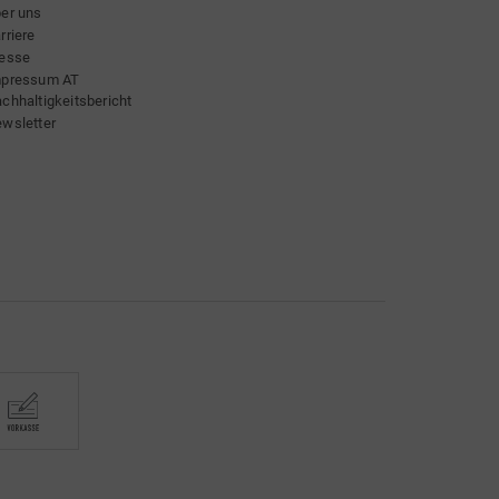
er uns
rriere
esse
mpressum AT
chhaltigkeitsbericht
wsletter