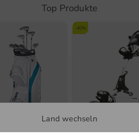
Mitfü
Top Produkte
Perfe
Train
-40%
Land wechseln
a
Kenton