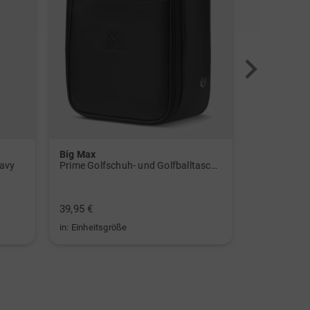
Big Max
Big Max
navy
Prime Golfschuh- und Golfballtasche schwarz
Alignment S
39,95 €
19,95 €
in: Einheitsgröße
in: Einheitsg