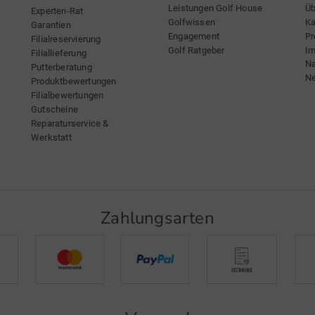
Leistungen Golf House
Üb
Experten-Rat
Golfwissen
Ka
Garantien
Engagement
Pr
Filialreservierung
Golf Ratgeber
I
Filiallieferung
Na
Putterberatung
Ne
Produktbewertungen
Filialbewertungen
Gutscheine
Reparaturservice &
Werkstatt
Zahlungsarten