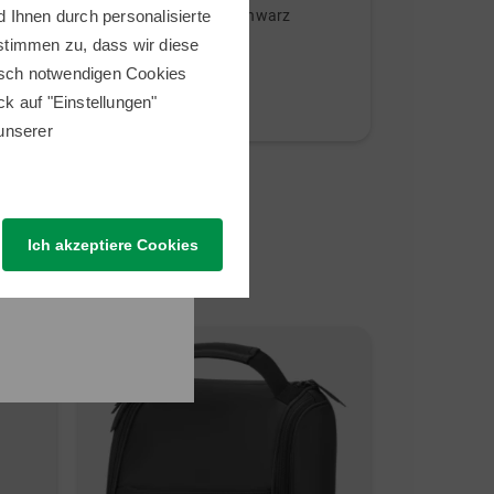
Autofold FF Trolley schwarz
Reflex Komp
 Ihnen durch personalisierte
 stimmen zu, dass wir diese
399,00 €
1.099,00 €
nisch notwendigen Cookies
279,00 €
599,00 €
ick auf "Einstellungen"
in: Sonstiges Material
in: Sonstige
 unserer
Ich akzeptiere Cookies
Neu
Neu