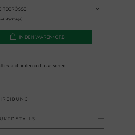
EITSGRÖSSE
2-4 Werktage)
IN DEN WARENKORB
albestand prüfen und reservieren
HREIBUNG
UKTDETAILS
in Cape Regenschutz
 Rain Cape ist der praktische Regenschutz für Ihr