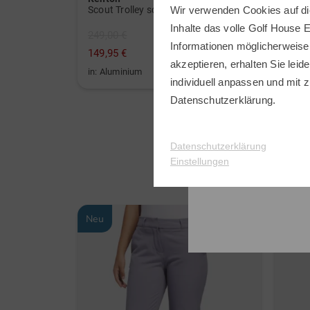
LK835ST 4000 ANSI Lumen 4K Golf Laserprojektor schwarz
Scout Trolley schwarz
FLY-X
Wir verwenden Cookies auf di
Inhalte das volle Golf House 
249,00 €
899,0
Informationen möglicherweise
149,95 €
799,0
akzeptieren, erhalten Sie leide
in: Aluminium
in: So
individuell anpassen und mit z
Datenschutzerklärung
.
Datenschutzerklärung
Einstellungen
Neu
Neu