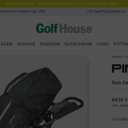
Eiskalt reduziert. Sichern Sie sich bis zu 50 % im Summer Sale >>
kostenloser Versand ab 100€
100 Tage Rückgaberecht
LÄGER
SCHUHE
FASHION
GUTSCHEINE
LOGO
FITTIN
Herren
>
G
Rain C
84,95 €
inkl. gese
in Farb