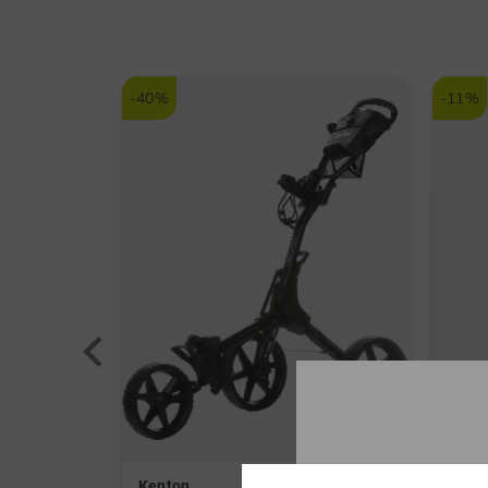
-40%
-11%
Kenton
Cobr