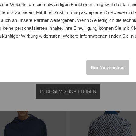
L Komplettset Graphit, Ladies
Scout Trolley weiß
eser Website, um die notwendigen Funktionen zu gewährleisten und
Sie scheinen sich in einem anderen Land zu befinden.
Erlebnis zu bieten. Mit Ihrer Zustimmung akzeptieren Sie diese und
Möchten Sie den Golf House Shop wechseln?
0 €
249,00 €
 auch an unsere Partner weitergeben. Wenn Sie lediglich die tech
0 €
149,95 €
r keine personalisierten Inhalte. Ihre Einwilligung können Sie mit Kl
nstige
in: Aluminium
ukünftiger Wirkung widerrufen. Weitere Informationen finden Sie in
INTERNATIONAL
Nur Notwendige
Neuheiten
IN DIESEM SHOP BLEIBEN
-28%