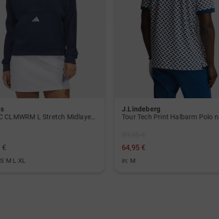
as
J.Lindeberg
W BTC CLMWRM L Stretch Midlayer navy
Tour Tech Print Halbarm Polo 
89,95 €
 €
64,95 €
 S M L XL
in: M