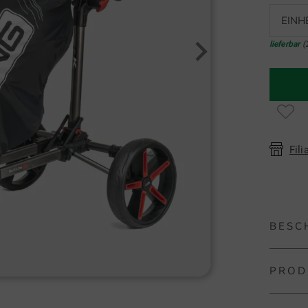
EINH
lieferbar
(
Fili
BESC
PROD
Ping Ra
Das PING