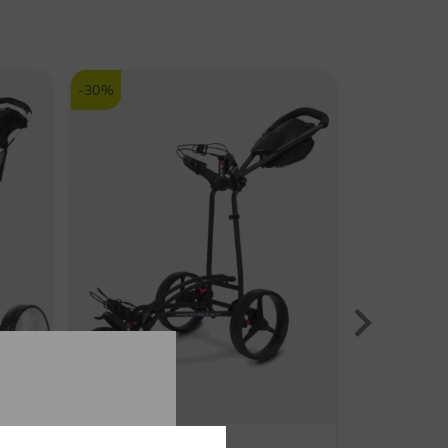
hren im Bag oder Trolley
kt für regenanfällige Golfrunden, Turniere und
ingsrunden
-30%
-45%
Big Max
Wilson