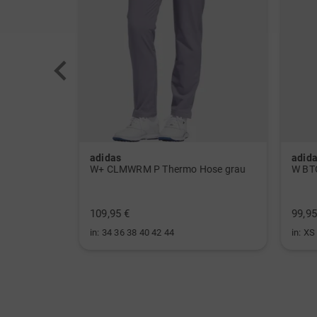
adidas
adid
W ULT CLMWRM Mock Unterzieher schwarz
W+ CLMWRM P Thermo Hose grau
109,95 €
99,95
in: 34 36 38 40 42 44
in: XS